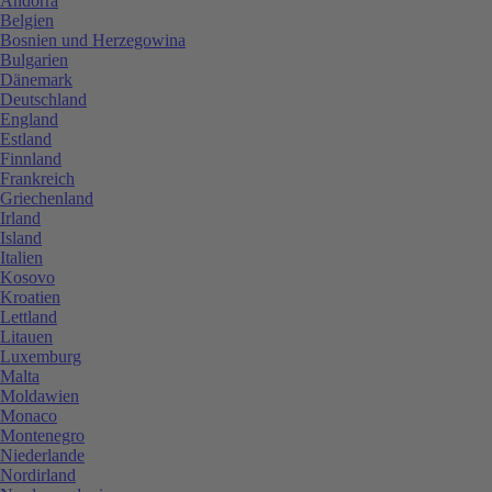
Andorra
Belgien
Bosnien und Herzegowina
Bulgarien
Dänemark
Deutschland
England
Estland
Finnland
Frankreich
Griechenland
Irland
Island
Italien
Kosovo
Kroatien
Lettland
Litauen
Luxemburg
Malta
Moldawien
Monaco
Montenegro
Niederlande
Nordirland