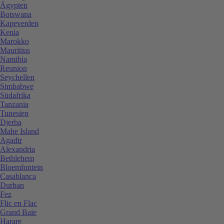
Ägypten
Botswana
Kapeverden
Kenia
Marokko
Mauritius
Namibia
Reunion
Seychellen
Simbabwe
Südafrika
Tanzania
Tunesien
Djerba
Mahe Island
Agadir
Alexandria
Bethlehem
Bloemfontein
Casablanca
Durban
Fez
Flic en Flac
Grand Baie
Harare