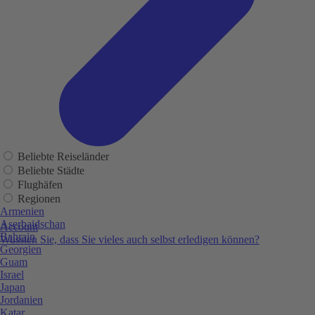
Beliebte Reiseländer
Beliebte Städte
Flughäfen
Regionen
Armenien
Aserbaidschan
Account
Bahrain
Wussten Sie, dass Sie vieles auch selbst erledigen können?
Georgien
Guam
Israel
Japan
Jordanien
Katar