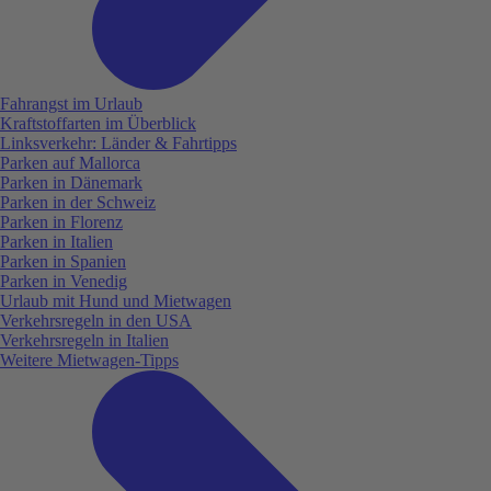
Fahrangst im Urlaub
Kraftstoffarten im Überblick
Linksverkehr: Länder & Fahrtipps
Parken auf Mallorca
Parken in Dänemark
Parken in der Schweiz
Parken in Florenz
Parken in Italien
Parken in Spanien
Parken in Venedig
Urlaub mit Hund und Mietwagen
Verkehrsregeln in den USA
Verkehrsregeln in Italien
Weitere Mietwagen-Tipps