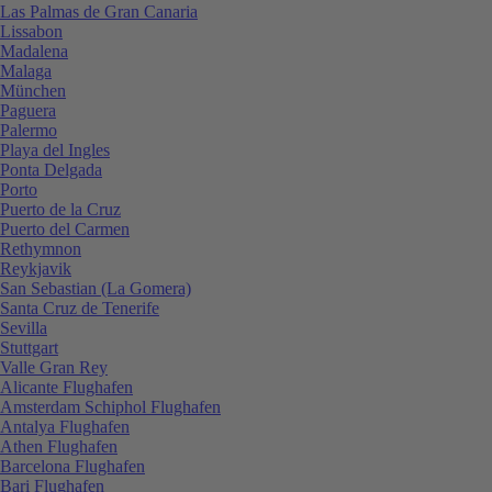
Las Palmas de Gran Canaria
Lissabon
Madalena
Malaga
München
Paguera
Palermo
Playa del Ingles
Ponta Delgada
Porto
Puerto de la Cruz
Puerto del Carmen
Rethymnon
Reykjavik
San Sebastian (La Gomera)
Santa Cruz de Tenerife
Sevilla
Stuttgart
Valle Gran Rey
Alicante Flughafen
Amsterdam Schiphol Flughafen
Antalya Flughafen
Athen Flughafen
Barcelona Flughafen
Bari Flughafen