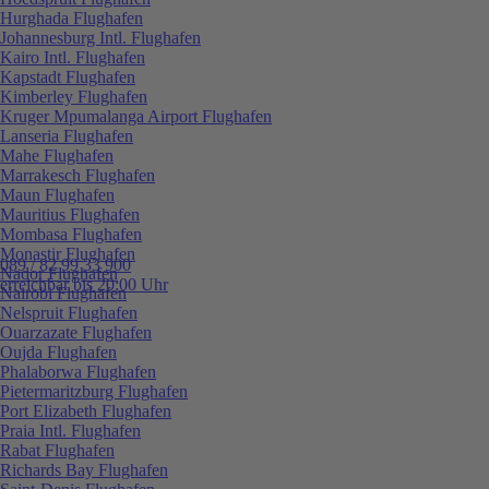
Hurghada Flughafen
Johannesburg Intl. Flughafen
Kairo Intl. Flughafen
Kapstadt Flughafen
Kimberley Flughafen
Kruger Mpumalanga Airport Flughafen
Lanseria Flughafen
Mahe Flughafen
Marrakesch Flughafen
Maun Flughafen
Mauritius Flughafen
Mombasa Flughafen
Monastir Flughafen
089 / 82 99 33 900
Nador Flughafen
erreichbar bis 20:00 Uhr
Nairobi Flughafen
Nelspruit Flughafen
Ouarzazate Flughafen
Oujda Flughafen
Phalaborwa Flughafen
Pietermaritzburg Flughafen
Port Elizabeth Flughafen
Praia Intl. Flughafen
Rabat Flughafen
Richards Bay Flughafen