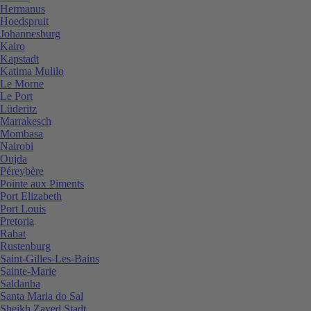
Hermanus
Hoedspruit
Johannesburg
Kairo
Kapstadt
Katima Mulilo
Le Morne
Le Port
Lüderitz
Marrakesch
Mombasa
Nairobi
Oujda
Péreybère
Pointe aux Piments
Port Elizabeth
Port Louis
Pretoria
Rabat
Rustenburg
Saint-Gilles-Les-Bains
Sainte-Marie
Saldanha
Santa Maria do Sal
Sheikh Zayed Stadt