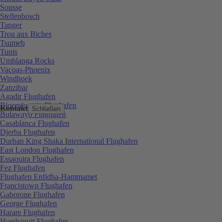
Sousse
Stellenbosch
Tanger
Trou aux Biches
Tsumeb
Tunis
Umhlanga Rocks
Vacoas-Phoenix
Windhoek
Zanzibar
Agadir Flughafen
Bloemfontein Flughafen
Kontakt
Schließen
Bulawayo Flughafen
Casablanca Flughafen
Djerba Flughafen
Durban King Shaka International Flughafen
East London Flughafen
Essaouira Flughafen
Fez Flughafen
Flughafen Enfidha-Hammamet
Francistown Flughafen
Gaborone Flughafen
George Flughafen
Harare Flughafen
Hoedspruit Flughafen