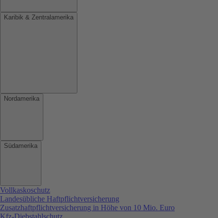
Karibik & Zentralamerika
Nordamerika
Südamerika
Vollkaskoschutz
Landesübliche Haftpflichtversicherung
Zusatzhaftpflichtversicherung in Höhe von 10 Mio. Euro
Kfz-Diebstahlschutz