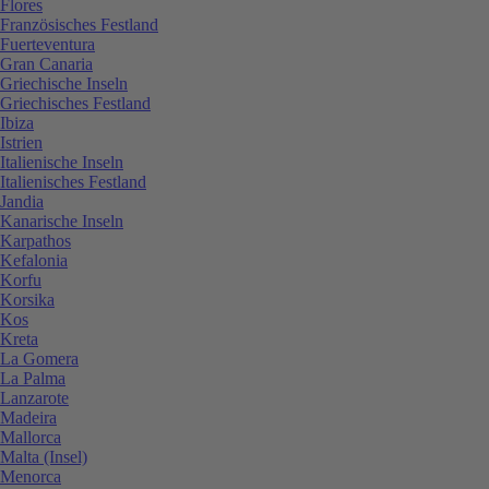
Flores
Französisches Festland
Fuerteventura
Gran Canaria
Griechische Inseln
Griechisches Festland
Ibiza
Istrien
Italienische Inseln
Italienisches Festland
Jandia
Kanarische Inseln
Karpathos
Kefalonia
Korfu
Korsika
Kos
Kreta
La Gomera
La Palma
Lanzarote
Madeira
Mallorca
Malta (Insel)
Menorca