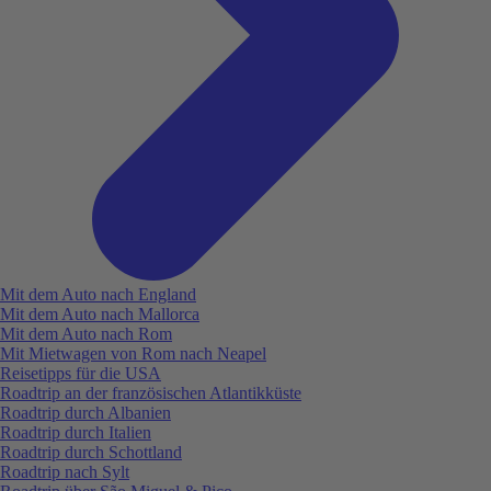
Mit dem Auto nach England
Mit dem Auto nach Mallorca
Mit dem Auto nach Rom
Mit Mietwagen von Rom nach Neapel
Reisetipps für die USA
Roadtrip an der französischen Atlantikküste
Roadtrip durch Albanien
Roadtrip durch Italien
Roadtrip durch Schottland
Roadtrip nach Sylt