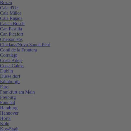
Bozen
Cala d'Or
Cala Millor
Cala Rajada
Cala'n Bosch
Can Pastilla
Can Picafort
Chersonisos
Chiclana/Novo Sancti Petri
Conil de la Frontera
Corralejo
Costa Adeje
Costa Calma
Dublin
Düsseldorf
Edinburgh
Faro
Frankfurt am Main
Freiburg
Funchal
Hamburg
Hannover
Horta
Köln
Kos-Stadt