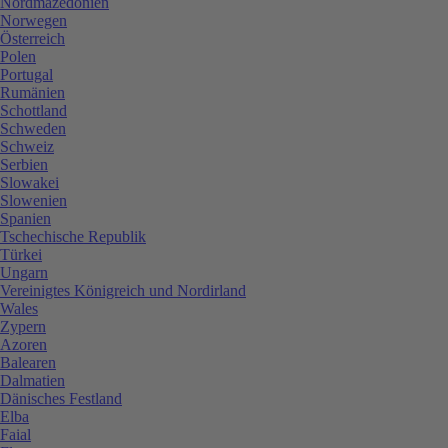
Nordmazedonien
Norwegen
Österreich
Polen
Portugal
Rumänien
Schottland
Schweden
Schweiz
Serbien
Slowakei
Slowenien
Spanien
Tschechische Republik
Türkei
Ungarn
Vereinigtes Königreich und Nordirland
Wales
Zypern
Azoren
Balearen
Dalmatien
Dänisches Festland
Elba
Faial