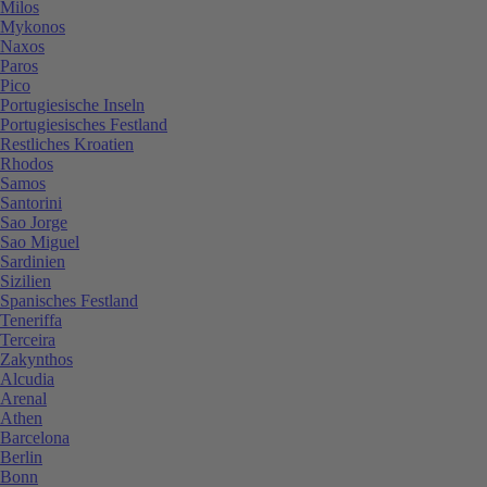
Milos
Mykonos
Naxos
Paros
Pico
Portugiesische Inseln
Portugiesisches Festland
Restliches Kroatien
Rhodos
Samos
Santorini
Sao Jorge
Sao Miguel
Sardinien
Sizilien
Spanisches Festland
Teneriffa
Terceira
Zakynthos
Alcudia
Arenal
Athen
Barcelona
Berlin
Bonn