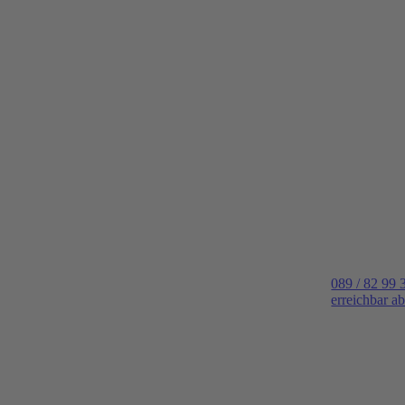
089 / 82 99 
erreichbar a