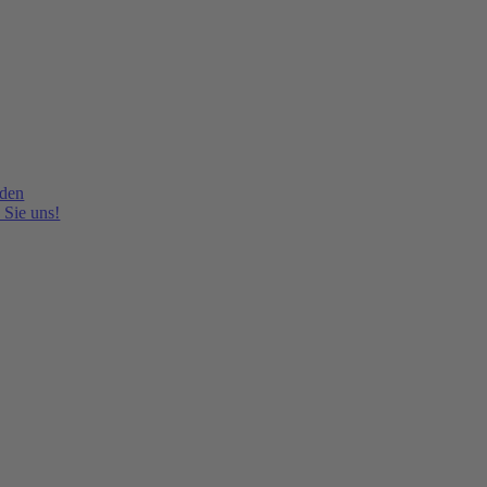
lden
 Sie uns!