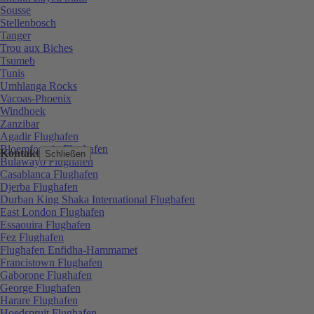
Sousse
Stellenbosch
Tanger
Trou aux Biches
Tsumeb
Tunis
Umhlanga Rocks
Vacoas-Phoenix
Windhoek
Zanzibar
Agadir Flughafen
Bloemfontein Flughafen
Kontakt
Schließen
Bulawayo Flughafen
Casablanca Flughafen
Djerba Flughafen
Durban King Shaka International Flughafen
East London Flughafen
Essaouira Flughafen
Fez Flughafen
Flughafen Enfidha-Hammamet
Francistown Flughafen
Gaborone Flughafen
George Flughafen
Harare Flughafen
Hoedspruit Flughafen