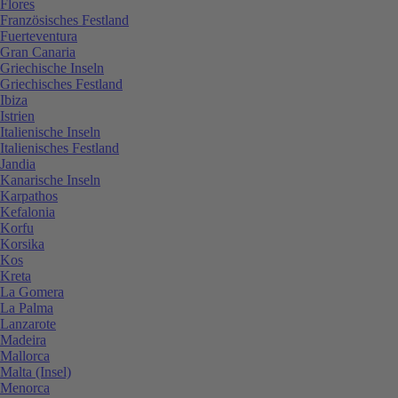
Flores
Französisches Festland
Fuerteventura
Gran Canaria
Griechische Inseln
Griechisches Festland
Ibiza
Istrien
Italienische Inseln
Italienisches Festland
Jandia
Kanarische Inseln
Karpathos
Kefalonia
Korfu
Korsika
Kos
Kreta
La Gomera
La Palma
Lanzarote
Madeira
Mallorca
Malta (Insel)
Menorca