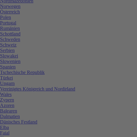
Nordmazedonien
Norwegen
Österreich
Polen
Portugal
Rumänien
Schottland
Schweden
Schweiz
Serbien
Slowakei
Slowenien
Spanien
Tschechische Republik
Türkei
Ungarn
Vereinigtes Königreich und Nordirland
Wales
Zypern
Azoren
Balearen
Dalmatien
Dänisches Festland
Elba
Faial