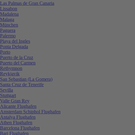
Las Palmas de Gran Canaria
Lissabon
Madalena
Malaga
München
Paguera
Palermo
Playa del Ingles
Ponta Delgada
Porto
Puerto de la Cruz
Puerto del Carmen
Rethymnon
Reykjavik
San Sebastian (La Gomera)
Santa Cruz de Tenerife
Sevilla
Stuttgart
Valle Gran Rey
Alicante Flughafen
Amsterdam Schiphol Flughafen
Antalya Flughafen
Athen Flughafen
Barcelona Flughafen
Bari Flughafen