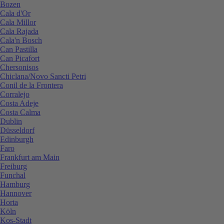
Bozen
Cala d'Or
Cala Millor
Cala Rajada
Cala'n Bosch
Can Pastilla
Can Picafort
Chersonisos
Chiclana/Novo Sancti Petri
Conil de la Frontera
Corralejo
Costa Adeje
Costa Calma
Dublin
Düsseldorf
Edinburgh
Faro
Frankfurt am Main
Freiburg
Funchal
Hamburg
Hannover
Horta
Köln
Kos-Stadt