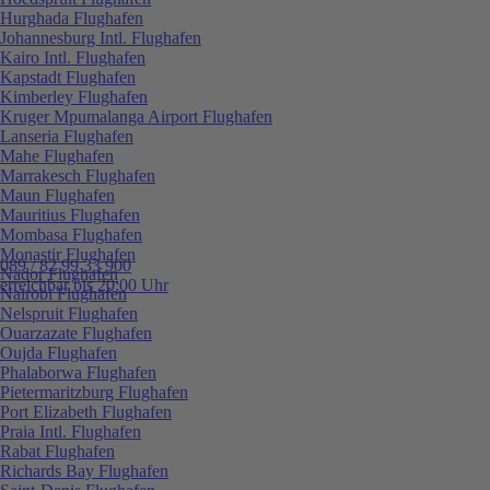
Hurghada Flughafen
Johannesburg Intl. Flughafen
Kairo Intl. Flughafen
Kapstadt Flughafen
Kimberley Flughafen
Kruger Mpumalanga Airport Flughafen
Lanseria Flughafen
Mahe Flughafen
Marrakesch Flughafen
Maun Flughafen
Mauritius Flughafen
Mombasa Flughafen
Monastir Flughafen
089 / 82 99 33 900
Nador Flughafen
erreichbar bis 20:00 Uhr
Nairobi Flughafen
Nelspruit Flughafen
Ouarzazate Flughafen
Oujda Flughafen
Phalaborwa Flughafen
Pietermaritzburg Flughafen
Port Elizabeth Flughafen
Praia Intl. Flughafen
Rabat Flughafen
Richards Bay Flughafen