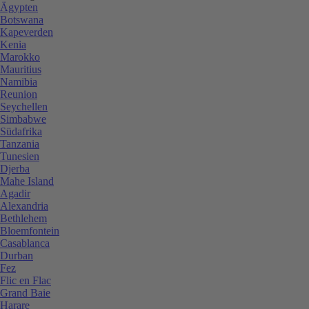
Ägypten
Botswana
Kapeverden
Kenia
Marokko
Mauritius
Namibia
Reunion
Seychellen
Simbabwe
Südafrika
Tanzania
Tunesien
Djerba
Mahe Island
Agadir
Alexandria
Bethlehem
Bloemfontein
Casablanca
Durban
Fez
Flic en Flac
Grand Baie
Harare