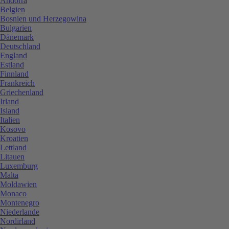
Andorra
Belgien
Bosnien und Herzegowina
Bulgarien
Dänemark
Deutschland
England
Estland
Finnland
Frankreich
Griechenland
Irland
Island
Italien
Kosovo
Kroatien
Lettland
Litauen
Luxemburg
Malta
Moldawien
Monaco
Montenegro
Niederlande
Nordirland