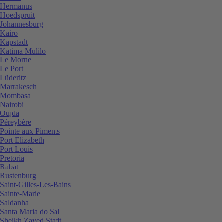
Hermanus
Hoedspruit
Johannesburg
Kairo
Kapstadt
Katima Mulilo
Le Morne
Le Port
Lüderitz
Marrakesch
Mombasa
Nairobi
Oujda
Péreybère
Pointe aux Piments
Port Elizabeth
Port Louis
Pretoria
Rabat
Rustenburg
Saint-Gilles-Les-Bains
Sainte-Marie
Saldanha
Santa Maria do Sal
Sheikh Zayed Stadt