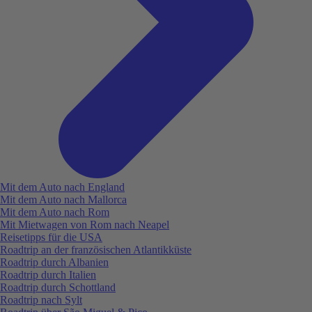
Mit dem Auto nach England
Mit dem Auto nach Mallorca
Mit dem Auto nach Rom
Mit Mietwagen von Rom nach Neapel
Reisetipps für die USA
Roadtrip an der französischen Atlantikküste
Roadtrip durch Albanien
Roadtrip durch Italien
Roadtrip durch Schottland
Roadtrip nach Sylt