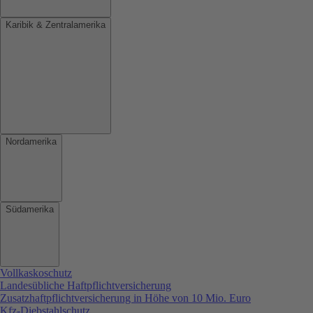
Karibik & Zentralamerika
Nordamerika
Südamerika
Vollkaskoschutz
Landesübliche Haftpflichtversicherung
Zusatzhaftpflichtversicherung in Höhe von 10 Mio. Euro
Kfz-Diebstahlschutz