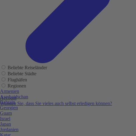
Beliebte Reiseländer
Beliebte Städte
Flughäfen
Regionen
Armenien
Aserbaidschan
Account
Bahrain
Wussten Sie, dass Sie vieles auch selbst erledigen können?
Georgien
Guam
Israel
Japan
Jordanien
Katar