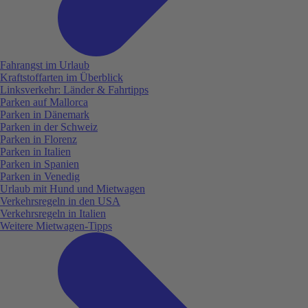
Fahrangst im Urlaub
Kraftstoffarten im Überblick
Linksverkehr: Länder & Fahrtipps
Parken auf Mallorca
Parken in Dänemark
Parken in der Schweiz
Parken in Florenz
Parken in Italien
Parken in Spanien
Parken in Venedig
Urlaub mit Hund und Mietwagen
Verkehrsregeln in den USA
Verkehrsregeln in Italien
Weitere Mietwagen-Tipps