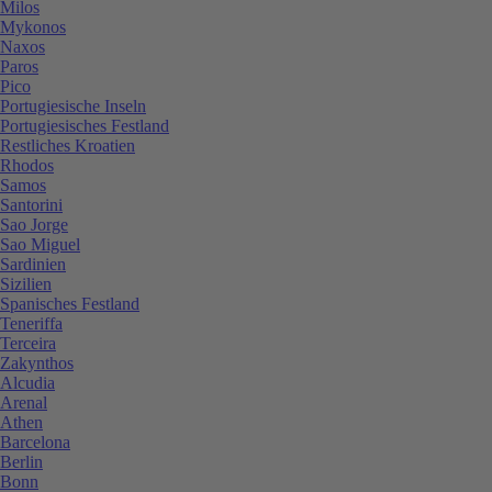
Milos
Mykonos
Naxos
Paros
Pico
Portugiesische Inseln
Portugiesisches Festland
Restliches Kroatien
Rhodos
Samos
Santorini
Sao Jorge
Sao Miguel
Sardinien
Sizilien
Spanisches Festland
Teneriffa
Terceira
Zakynthos
Alcudia
Arenal
Athen
Barcelona
Berlin
Bonn