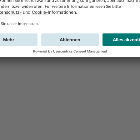
Feedback
Sie haben Fr
Buchung?