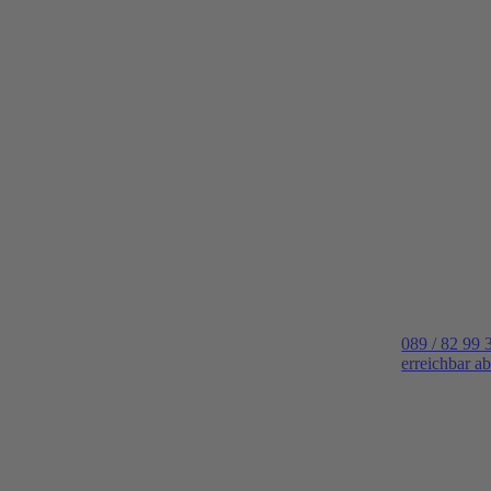
089 / 82 99 
erreichbar a