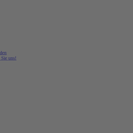
lden
 Sie uns!