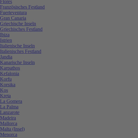
Flores
Französisches Festland
Fuerteventura
Gran Canaria
Griechische Inseln
Griechisches Festland
Ibiza
Istrien
Italienische Inseln
Italienisches Festland
Jandia
Kanarische Inseln
Karpathos
Kefalonia
Korfu
Korsika
Kos
Kreta
La Gomera
La Palma
Lanzarote
Madeira
Mallorca
Malta (Insel)
Menorca