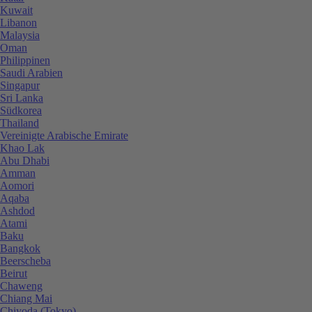
Kuwait
Libanon
Malaysia
Oman
Philippinen
Saudi Arabien
Singapur
Sri Lanka
Südkorea
Thailand
Vereinigte Arabische Emirate
Khao Lak
Abu Dhabi
Amman
Aomori
Aqaba
Ashdod
Atami
Baku
Bangkok
Beerscheba
Beirut
Chaweng
Chiang Mai
Chiyoda (Tokyo)