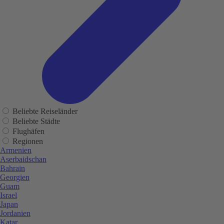
Beliebte Reiseländer
Beliebte Städte
Flughäfen
Regionen
Armenien
Aserbaidschan
Bahrain
Georgien
Guam
Israel
Japan
Jordanien
Katar