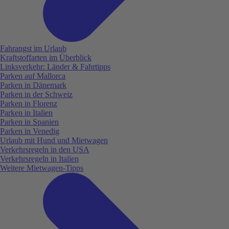
Fahrangst im Urlaub
Kraftstoffarten im Überblick
Linksverkehr: Länder & Fahrtipps
Parken auf Mallorca
Parken in Dänemark
Parken in der Schweiz
Parken in Florenz
Parken in Italien
Parken in Spanien
Parken in Venedig
Urlaub mit Hund und Mietwagen
Verkehrsregeln in den USA
Verkehrsregeln in Italien
Weitere Mietwagen-Tipps