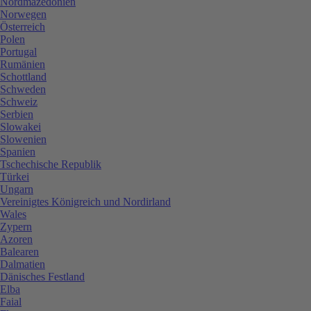
Nordmazedonien
Norwegen
Österreich
Polen
Portugal
Rumänien
Schottland
Schweden
Schweiz
Serbien
Slowakei
Slowenien
Spanien
Tschechische Republik
Türkei
Ungarn
Vereinigtes Königreich und Nordirland
Wales
Zypern
Azoren
Balearen
Dalmatien
Dänisches Festland
Elba
Faial