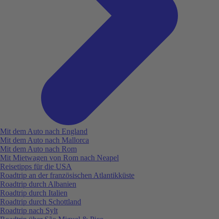
Mit dem Auto nach England
Mit dem Auto nach Mallorca
Mit dem Auto nach Rom
Mit Mietwagen von Rom nach Neapel
Reisetipps für die USA
Roadtrip an der französischen Atlantikküste
Roadtrip durch Albanien
Roadtrip durch Italien
Roadtrip durch Schottland
Roadtrip nach Sylt