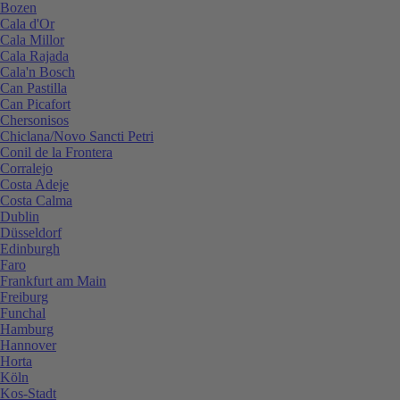
Bozen
Cala d'Or
Cala Millor
Cala Rajada
Cala'n Bosch
Can Pastilla
Can Picafort
Chersonisos
Chiclana/Novo Sancti Petri
Conil de la Frontera
Corralejo
Costa Adeje
Costa Calma
Dublin
Düsseldorf
Edinburgh
Faro
Frankfurt am Main
Freiburg
Funchal
Hamburg
Hannover
Horta
Köln
Kos-Stadt