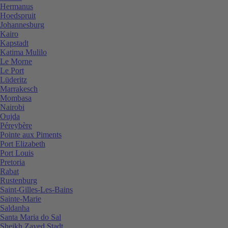
Hermanus
Hoedspruit
Johannesburg
Kairo
Kapstadt
Katima Mulilo
Le Morne
Le Port
Lüderitz
Marrakesch
Mombasa
Nairobi
Oujda
Péreybère
Pointe aux Piments
Port Elizabeth
Port Louis
Pretoria
Rabat
Rustenburg
Saint-Gilles-Les-Bains
Sainte-Marie
Saldanha
Santa Maria do Sal
Sheikh Zayed Stadt