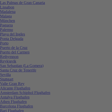
Las Palmas de Gran Canaria
Lissabon
Madalena
Malaga
München
Paguera
Palermo
Playa del Ingles
Ponta Delgada
Porto
Puerto de la Cruz
Puerto del Carmen
Rethymnon
Reykjavik
San Sebastian (La Gomera)
Santa Cruz de Tenerife
Sevilla
Stuttgart
Valle Gran Rey
Alicante Flughafen
Amsterdam Schiphol Flughafen
Antalya Flughafen
Athen Flughafen
Barcelona Flughafen
Bari Flughafen