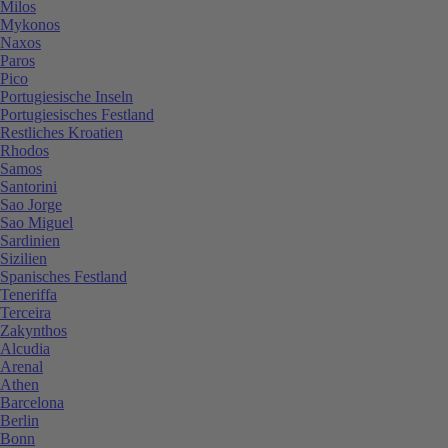
Milos
Mykonos
Naxos
Paros
Pico
Portugiesische Inseln
Portugiesisches Festland
Restliches Kroatien
Rhodos
Samos
Santorini
Sao Jorge
Sao Miguel
Sardinien
Sizilien
Spanisches Festland
Teneriffa
Terceira
Zakynthos
Alcudia
Arenal
Athen
Barcelona
Berlin
Bonn