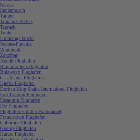
Sousse
Stellenbosch
Tanger
Trou aux Biches
Tsumeb
Tunis
Umhlanga Rocks
Vacoas-Phoenix
Windhoek
Zanzibar
Agadir Flughafen
Bloemfontein Flughafen
Bulawayo Flughafen
Casablanca Flughafen
Djerba Flughafen
Durban King Shaka International Flughafen
East London Flughafen
Essaouira Flughafen
Fez Flughafen
Flughafen Enfidha-Hammamet
Francistown Flughafen
Gaborone Flughafen
George Flughafen
Harare Flughafen
Hoedspruit Flughafen