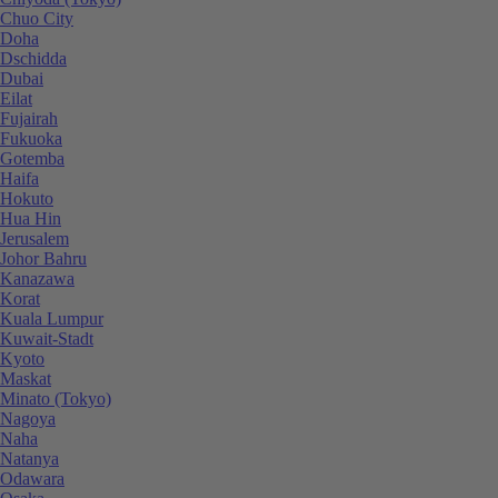
Chuo City
Doha
Dschidda
Dubai
Eilat
Fujairah
Fukuoka
Gotemba
Haifa
Hokuto
Hua Hin
Jerusalem
Johor Bahru
Kanazawa
Korat
Kuala Lumpur
Kuwait-Stadt
Kyoto
Maskat
Minato (Tokyo)
Nagoya
Naha
Natanya
Odawara