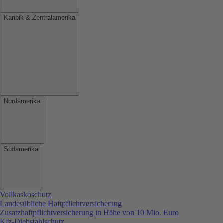
Karibik & Zentralamerika
Nordamerika
Südamerika
Vollkaskoschutz
Landesübliche Haftpflichtversicherung
Zusatzhaftpflichtversicherung in Höhe von 10 Mio. Euro
Kfz-Diebstahlschutz