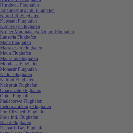
Hurghada Flughafen
Johannesburg Intl. Flughafen
Kairo Intl. Flughafen
Kapstadt Flughafen
Kimberley Flughafen
Kruger Mpumalanga Airport Flughafen
Lanseria Flughafen
Mahe Flughafen
Marrakesch Flughafen
Maun Flughafen
Mauritius Flughafen
Mombasa Flughafen
Monastir Flughafen
Nador Flughafen
Nairobi Flughafen
Nelspruit Flughafen
Ouarzazate Flughafen
Oujda Flughafen
Phalaborwa Flughafen
Pietermaritzburg Flughafen
Port Elizabeth Flughafen
Praia Intl. Flughafen
Rabat Flughafen
Richards Bay Flughafen