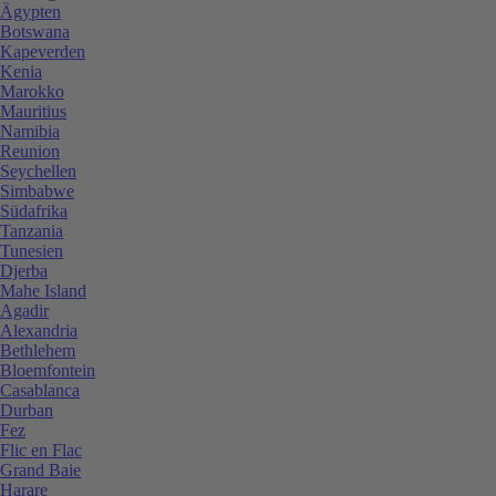
Ägypten
Botswana
Kapeverden
Kenia
Marokko
Mauritius
Namibia
Reunion
Seychellen
Simbabwe
Südafrika
Tanzania
Tunesien
Djerba
Mahe Island
Agadir
Alexandria
Bethlehem
Bloemfontein
Casablanca
Durban
Fez
Flic en Flac
Grand Baie
Harare