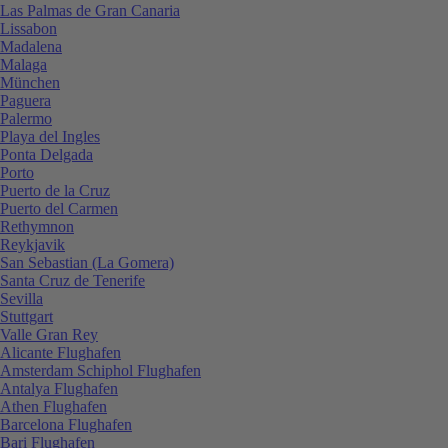
Las Palmas de Gran Canaria
Lissabon
Madalena
Malaga
München
Paguera
Palermo
Playa del Ingles
Ponta Delgada
Porto
Puerto de la Cruz
Puerto del Carmen
Rethymnon
Reykjavik
San Sebastian (La Gomera)
Santa Cruz de Tenerife
Sevilla
Stuttgart
Valle Gran Rey
Alicante Flughafen
Amsterdam Schiphol Flughafen
Antalya Flughafen
Athen Flughafen
Barcelona Flughafen
Bari Flughafen