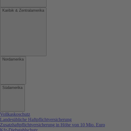
Karibik & Zentralamerika
Nordamerika
Südamerika
Vollkaskoschutz
Landesübliche Haftpflichtversicherung
Zusatzhaftpflichtversicherung in Höhe von 10 Mio. Euro
Kfz-Diebstahlschutz