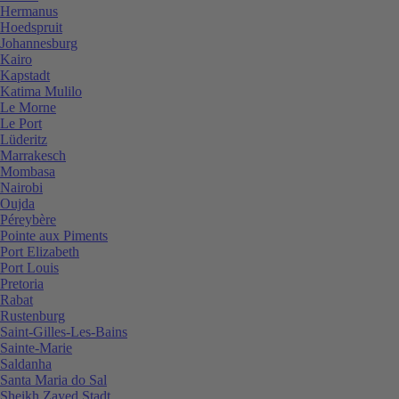
Hermanus
Hoedspruit
Johannesburg
Kairo
Kapstadt
Katima Mulilo
Le Morne
Le Port
Lüderitz
Marrakesch
Mombasa
Nairobi
Oujda
Péreybère
Pointe aux Piments
Port Elizabeth
Port Louis
Pretoria
Rabat
Rustenburg
Saint-Gilles-Les-Bains
Sainte-Marie
Saldanha
Santa Maria do Sal
Sheikh Zayed Stadt