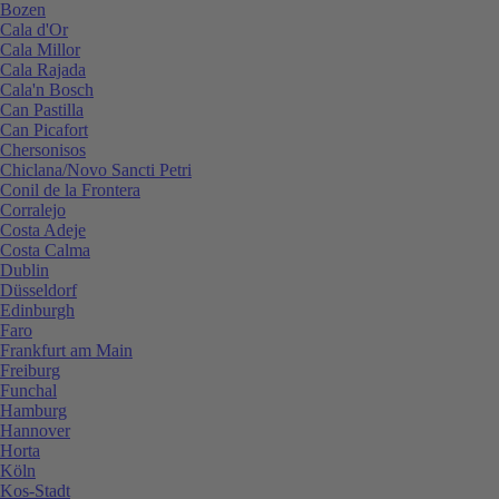
Bozen
Cala d'Or
Cala Millor
Cala Rajada
Cala'n Bosch
Can Pastilla
Can Picafort
Chersonisos
Chiclana/Novo Sancti Petri
Conil de la Frontera
Corralejo
Costa Adeje
Costa Calma
Dublin
Düsseldorf
Edinburgh
Faro
Frankfurt am Main
Freiburg
Funchal
Hamburg
Hannover
Horta
Köln
Kos-Stadt