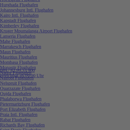
Hurghada Flughafen
Johannesburg Intl. Flughafen
Kairo Intl. Flughafen
Kapstadt Flughafen
Kimberley Flughafen
Kruger Mpumalanga Airport Flughafen
Lanseria Flughafen
Mahe Flughafen
Marrakesch Flughafen
Maun Flughafen
Mauritius Flughafen
Mombasa Flughafen
Monastir Flughafen
089 / 82 99 33 900
Nador Flughafen
erreichbar ab 09:00 Uhr
Nairobi Flughafen
Nelspruit Flughafen
Ouarzazate Flughafen
Oujda Flughafen
Phalaborwa Flughafen
Pietermaritzburg Flughafen
Port Elizabeth Flughafen
Praia Intl. Flughafen
Rabat Flughafen
Richards Bay Flughafen