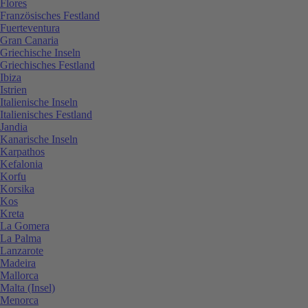
Flores
Französisches Festland
Fuerteventura
Gran Canaria
Griechische Inseln
Griechisches Festland
Ibiza
Istrien
Italienische Inseln
Italienisches Festland
Jandia
Kanarische Inseln
Karpathos
Kefalonia
Korfu
Korsika
Kos
Kreta
La Gomera
La Palma
Lanzarote
Madeira
Mallorca
Malta (Insel)
Menorca