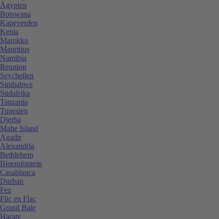
Ägypten
Botswana
Kapeverden
Kenia
Marokko
Mauritius
Namibia
Reunion
Seychellen
Simbabwe
Südafrika
Tanzania
Tunesien
Djerba
Mahe Island
Agadir
Alexandria
Bethlehem
Bloemfontein
Casablanca
Durban
Fez
Flic en Flac
Grand Baie
Harare