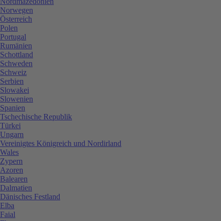
Nordmazedonien
Norwegen
Österreich
Polen
Portugal
Rumänien
Schottland
Schweden
Schweiz
Serbien
Slowakei
Slowenien
Spanien
Tschechische Republik
Türkei
Ungarn
Vereinigtes Königreich und Nordirland
Wales
Zypern
Azoren
Balearen
Dalmatien
Dänisches Festland
Elba
Faial