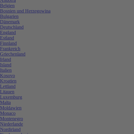
Andorra
Belgien
Bosnien und Herzegowina
Bulgarien
Dänemark
Deutschland
England
Estland
Finnland
Frankreich
Griechenland
Irland
Island
Italien
Kosovo
Kroatien
Lettland
Litauen
Luxemburg
Malta
Moldawien
Monaco
Montenegro
Niederlande
Nordirland