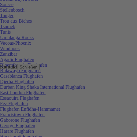
Sousse
Stellenbosch
Tanger
Trou aux Biches
Tsumeb
Tunis
Umhlanga Rocks
Vacoas-Phoenix
Windhoek
Zanzibar
Agadir Flughafen
Bloemfontein Flughafen
Kontakt
Schließen
Bulawayo Flughafen
Casablanca Flughafen
Djerba Flughafen
Durban King Shaka International Flughafen
East London Flughafen
Essaouira Flughafen
Fez Flughafen
Flughafen Enfidha-Hammamet
Francistown Flughafen
Gaborone Flughafen
George Flughafen
Harare Flughafen
Hoedspruit Flughafen