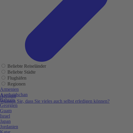
Beliebte Reiseländer
Beliebte Städte
Flughäfen
Regionen
Armenien
Aserbaidschan
Account
Bahrain
Wussten Sie, dass Sie vieles auch selbst erledigen können?
Georgien
Guam
Israel
Japan
Jordanien
Katar