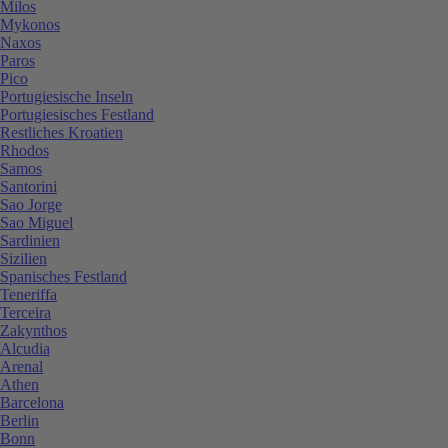
Milos
Mykonos
Naxos
Paros
Pico
Portugiesische Inseln
Portugiesisches Festland
Restliches Kroatien
Rhodos
Samos
Santorini
Sao Jorge
Sao Miguel
Sardinien
Sizilien
Spanisches Festland
Teneriffa
Terceira
Zakynthos
Alcudia
Arenal
Athen
Barcelona
Berlin
Bonn