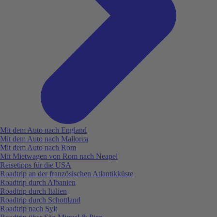
Mit dem Auto nach England
Mit dem Auto nach Mallorca
Mit dem Auto nach Rom
Mit Mietwagen von Rom nach Neapel
Reisetipps für die USA
Roadtrip an der französischen Atlantikküste
Roadtrip durch Albanien
Roadtrip durch Italien
Roadtrip durch Schottland
Roadtrip nach Sylt