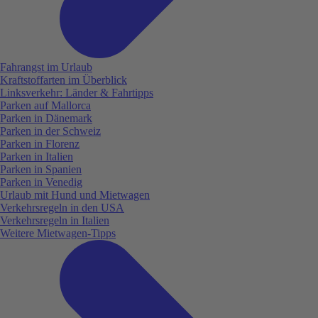
Fahrangst im Urlaub
Kraftstoffarten im Überblick
Linksverkehr: Länder & Fahrtipps
Parken auf Mallorca
Parken in Dänemark
Parken in der Schweiz
Parken in Florenz
Parken in Italien
Parken in Spanien
Parken in Venedig
Urlaub mit Hund und Mietwagen
Verkehrsregeln in den USA
Verkehrsregeln in Italien
Weitere Mietwagen-Tipps