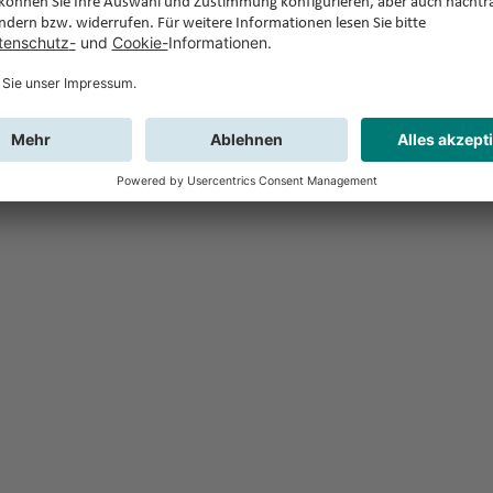
Feedback
Sie haben Fr
Buchung?