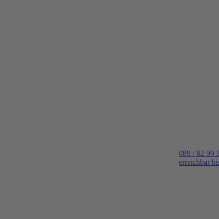
089 / 82 99 
erreichbar b