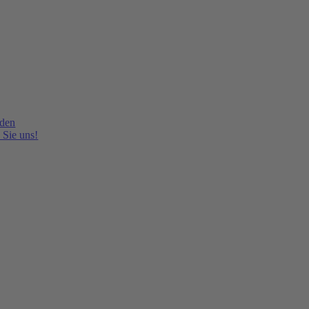
lden
 Sie uns!