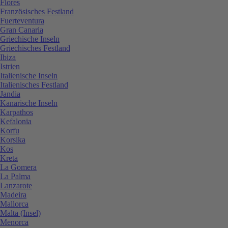
Flores
Französisches Festland
Fuerteventura
Gran Canaria
Griechische Inseln
Griechisches Festland
Ibiza
Istrien
Italienische Inseln
Italienisches Festland
Jandia
Kanarische Inseln
Karpathos
Kefalonia
Korfu
Korsika
Kos
Kreta
La Gomera
La Palma
Lanzarote
Madeira
Mallorca
Malta (Insel)
Menorca