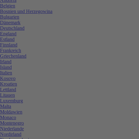
Andorra
Belgien
Bosnien und Herzegowina
Bulgarien
Dänemark
Deutschland
England
Estland
Finnland
Frankreich
Griechenland
Irland
Island
Italien
Kosovo
Kroatien
Lettland
Litauen
Luxemburg
Malta
Moldawien
Monaco
Montenegro
Niederlande
Nordirland