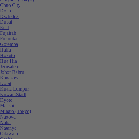
Chuo City
Doha
Dschidda
Dubai
Eilat
Fujairah
Fukuoka
Gotemba
Haifa
Hokuto
Hua Hin
Jerusalem
Johor Bahru
Kanazawa
Korat
Kuala Lumpur
Kuwait-Stadt
Kyoto
Maskat
Minato (Tokyo)
Nagoya
Naha
Natanya
Odawara