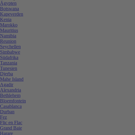
Ägypten
Botswana
Kapeverden
Kenia
Marokko
Mauritius
Namibia
Reunion
Seychellen
Simbabwe
Südafrika
Tanzania
Tunesien
Djerba
Mahe Island
Agadir
Alexandria
Bethlehem
Bloemfontein
Casablanca
Durban
Fez
Flic en Flac
Grand Baie
Harare