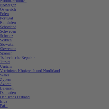
Nordmazedonien
Norwegen
Österreich
Polen
Portugal
Rumänien
Schottland
Schweden
Schweiz
Serbien
Slowakei
Slowenien
Spanien
Tschechische Republik
Türkei
Ungarn
Vereinigtes Königreich und Nordirland
Wales
Zypern
Azoren
Balearen
Dalmatien
Dänisches Festland
Elba
Faial