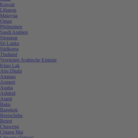
Kuwait
Libanon
Malaysia
Oman
Philippinen
Saudi Arabien
Singapur
Sri Lanka
Südkorea
Thailand
Vereinigte Arabische Emirate
Khao Lak
Abu Dhabi
Amman
Aomori
Aqaba
Ashdod
Atami
Baku
Bangkok
Beerscheba
Beirut
Chaweng
Chiang Mai
Chiyoda (Tokyo)