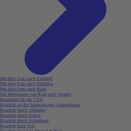
Mit dem Auto nach England
Mit dem Auto nach Mallorca
Mit dem Auto nach Rom
Mit Mietwagen von Rom nach Neapel
Reisetipps für die USA
Roadtrip an der französischen Atlantikküste
Roadtrip durch Albanien
Roadtrip durch Italien
Roadtrip durch Schottland
Roadtrip nach Sylt