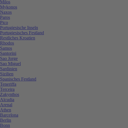
Milos
Mykonos
Naxos
Paros
Pico
Portugiesische Inseln
Portugiesisches Festland
Restliches Kroatien
Rhodos
Samos
Santorini
Sao Jorge
Sao Miguel
Sardinien
Sizilien
Spanisches Festland
Teneriffa
Terceira
Zakynthos
Alcudia
Arenal
Athen
Barcelona
Berlin
Bonn