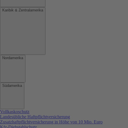
Karibik & Zentralamerika
Nordamerika
Südamerika
Vollkaskoschutz
Landesübliche Haftpflichtversicherung
Zusatzhaftpflichtversicherung in Höhe von 10 Mio. Euro
Kfz-Diebstahlschutz