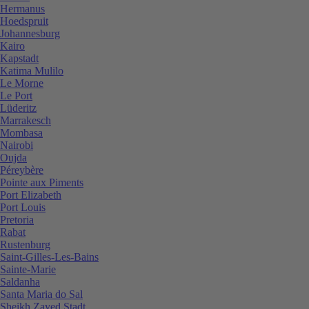
Hermanus
Hoedspruit
Johannesburg
Kairo
Kapstadt
Katima Mulilo
Le Morne
Le Port
Lüderitz
Marrakesch
Mombasa
Nairobi
Oujda
Péreybère
Pointe aux Piments
Port Elizabeth
Port Louis
Pretoria
Rabat
Rustenburg
Saint-Gilles-Les-Bains
Sainte-Marie
Saldanha
Santa Maria do Sal
Sheikh Zayed Stadt