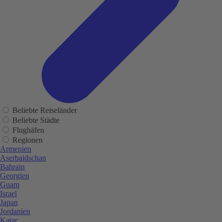
Beliebte Reiseländer
Beliebte Städte
Flughäfen
Regionen
Armenien
Aserbaidschan
Bahrain
Georgien
Guam
Israel
Japan
Jordanien
Katar