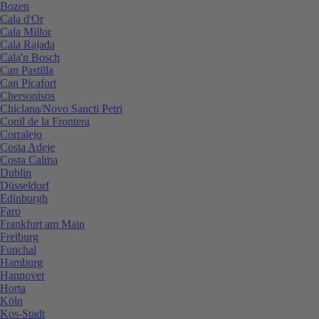
Bozen
Cala d'Or
Cala Millor
Cala Rajada
Cala'n Bosch
Can Pastilla
Can Picafort
Chersonisos
Chiclana/Novo Sancti Petri
Conil de la Frontera
Corralejo
Costa Adeje
Costa Calma
Dublin
Düsseldorf
Edinburgh
Faro
Frankfurt am Main
Freiburg
Funchal
Hamburg
Hannover
Horta
Köln
Kos-Stadt