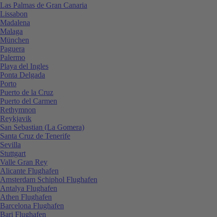
Las Palmas de Gran Canaria
Lissabon
Madalena
Malaga
München
Paguera
Palermo
Playa del Ingles
Ponta Delgada
Porto
Puerto de la Cruz
Puerto del Carmen
Rethymnon
Reykjavik
San Sebastian (La Gomera)
Santa Cruz de Tenerife
Sevilla
Stuttgart
Valle Gran Rey
Alicante Flughafen
Amsterdam Schiphol Flughafen
Antalya Flughafen
Athen Flughafen
Barcelona Flughafen
Bari Flughafen