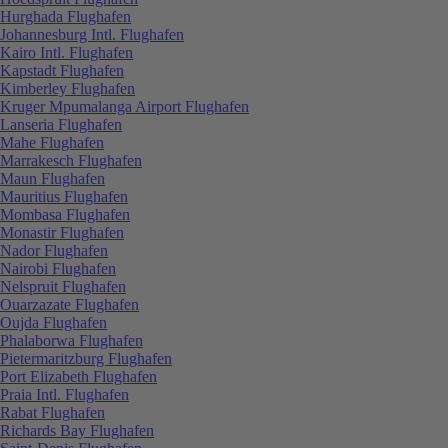
Hurghada Flughafen
Johannesburg Intl. Flughafen
Kairo Intl. Flughafen
Kapstadt Flughafen
Kimberley Flughafen
Kruger Mpumalanga Airport Flughafen
Lanseria Flughafen
Mahe Flughafen
Marrakesch Flughafen
Maun Flughafen
Mauritius Flughafen
Mombasa Flughafen
Monastir Flughafen
Nador Flughafen
Nairobi Flughafen
Nelspruit Flughafen
Ouarzazate Flughafen
Oujda Flughafen
Phalaborwa Flughafen
Pietermaritzburg Flughafen
Port Elizabeth Flughafen
Praia Intl. Flughafen
Rabat Flughafen
Richards Bay Flughafen