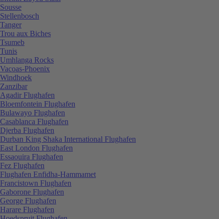
Sousse
Stellenbosch
Tanger
Trou aux Biches
Tsumeb
Tunis
Umhlanga Rocks
Vacoas-Phoenix
Windhoek
Zanzibar
Agadir Flughafen
Bloemfontein Flughafen
Bulawayo Flughafen
Casablanca Flughafen
Djerba Flughafen
Durban King Shaka International Flughafen
East London Flughafen
Essaouira Flughafen
Fez Flughafen
Flughafen Enfidha-Hammamet
Francistown Flughafen
Gaborone Flughafen
George Flughafen
Harare Flughafen
Hoedspruit Flughafen