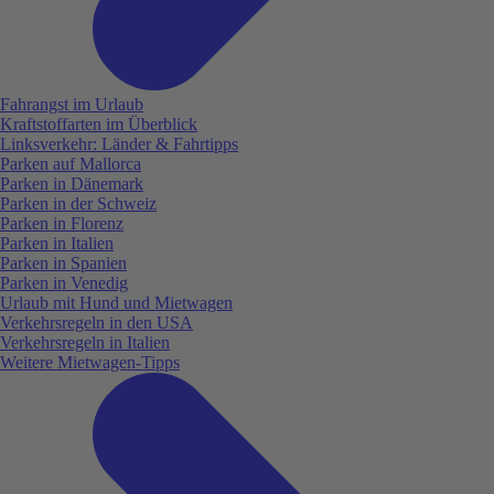
Fahrangst im Urlaub
Kraftstoffarten im Überblick
Linksverkehr: Länder & Fahrtipps
Parken auf Mallorca
Parken in Dänemark
Parken in der Schweiz
Parken in Florenz
Parken in Italien
Parken in Spanien
Parken in Venedig
Urlaub mit Hund und Mietwagen
Verkehrsregeln in den USA
Verkehrsregeln in Italien
Weitere Mietwagen-Tipps