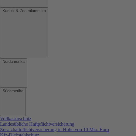
Karibik & Zentralamerika
Nordamerika
Südamerika
Vollkaskoschutz
Landesübliche Haftpflichtversicherung
Zusatzhaftpflichtversicherung in Höhe von 10 Mio. Euro
Kfz-Diebstahlschutz