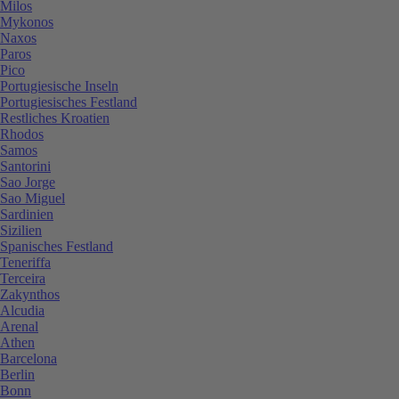
Milos
Mykonos
Naxos
Paros
Pico
Portugiesische Inseln
Portugiesisches Festland
Restliches Kroatien
Rhodos
Samos
Santorini
Sao Jorge
Sao Miguel
Sardinien
Sizilien
Spanisches Festland
Teneriffa
Terceira
Zakynthos
Alcudia
Arenal
Athen
Barcelona
Berlin
Bonn