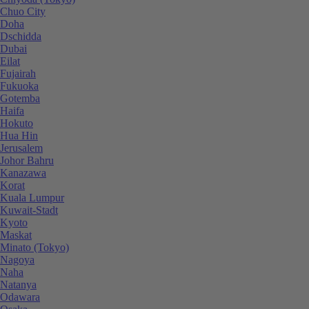
Chuo City
Doha
Dschidda
Dubai
Eilat
Fujairah
Fukuoka
Gotemba
Haifa
Hokuto
Hua Hin
Jerusalem
Johor Bahru
Kanazawa
Korat
Kuala Lumpur
Kuwait-Stadt
Kyoto
Maskat
Minato (Tokyo)
Nagoya
Naha
Natanya
Odawara