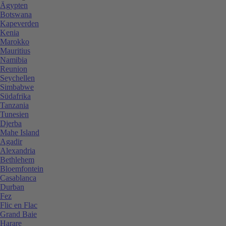
Ägypten
Botswana
Kapeverden
Kenia
Marokko
Mauritius
Namibia
Reunion
Seychellen
Simbabwe
Südafrika
Tanzania
Tunesien
Djerba
Mahe Island
Agadir
Alexandria
Bethlehem
Bloemfontein
Casablanca
Durban
Fez
Flic en Flac
Grand Baie
Harare