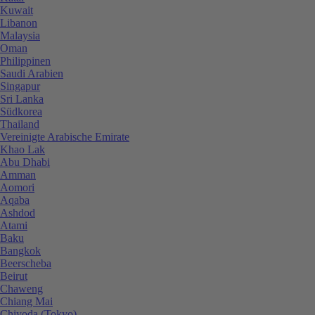
Kuwait
Libanon
Malaysia
Oman
Philippinen
Saudi Arabien
Singapur
Sri Lanka
Südkorea
Thailand
Vereinigte Arabische Emirate
Khao Lak
Abu Dhabi
Amman
Aomori
Aqaba
Ashdod
Atami
Baku
Bangkok
Beerscheba
Beirut
Chaweng
Chiang Mai
Chiyoda (Tokyo)