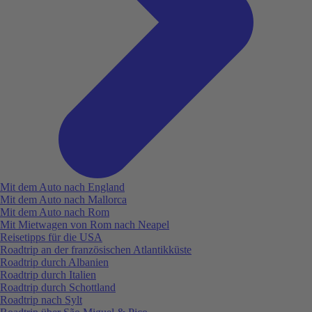
Mit dem Auto nach England
Mit dem Auto nach Mallorca
Mit dem Auto nach Rom
Mit Mietwagen von Rom nach Neapel
Reisetipps für die USA
Roadtrip an der französischen Atlantikküste
Roadtrip durch Albanien
Roadtrip durch Italien
Roadtrip durch Schottland
Roadtrip nach Sylt