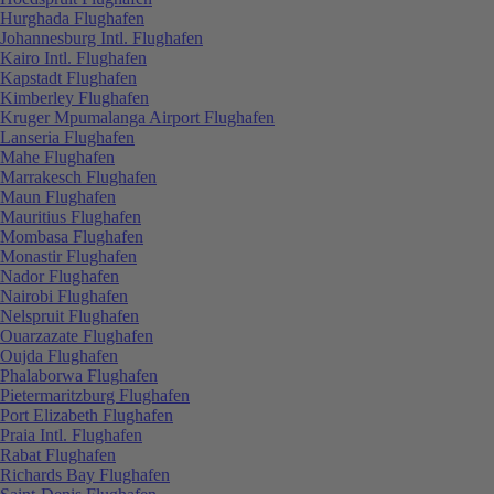
Hurghada Flughafen
Johannesburg Intl. Flughafen
Kairo Intl. Flughafen
Kapstadt Flughafen
Kimberley Flughafen
Kruger Mpumalanga Airport Flughafen
Lanseria Flughafen
Mahe Flughafen
Marrakesch Flughafen
Maun Flughafen
Mauritius Flughafen
Mombasa Flughafen
Monastir Flughafen
Nador Flughafen
Nairobi Flughafen
Nelspruit Flughafen
Ouarzazate Flughafen
Oujda Flughafen
Phalaborwa Flughafen
Pietermaritzburg Flughafen
Port Elizabeth Flughafen
Praia Intl. Flughafen
Rabat Flughafen
Richards Bay Flughafen