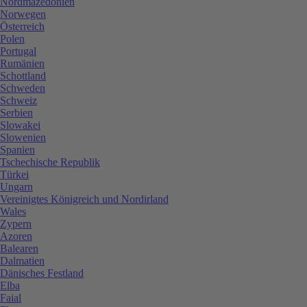
Nordmazedonien
Norwegen
Österreich
Polen
Portugal
Rumänien
Schottland
Schweden
Schweiz
Serbien
Slowakei
Slowenien
Spanien
Tschechische Republik
Türkei
Ungarn
Vereinigtes Königreich und Nordirland
Wales
Zypern
Azoren
Balearen
Dalmatien
Dänisches Festland
Elba
Faial