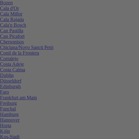
Bozen
Cala d'Or
Cala Millor
Cala Rajada
Cala'n Bosch
Can Pastilla
Can Picafort
Chersonisos
Chiclana/Novo Sancti Petri
Conil de la Frontera
Corralejo
Costa Adeje
Costa Calma
Dublin
Düsseldorf
Edinburgh
Faro
Frankfurt am Main
Freiburg
Funchal
Hamburg
Hannover
Horta
Köln
Kos-Stadt