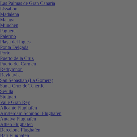
Las Palmas de Gran Canaria
Lissabon
Madalena
Malaga
München
Paguera
Palermo
Playa del Ingles
Ponta Delgada
Porto
Puerto de la Cruz
Puerto del Carmen
Rethymnon
Reykjavik
San Sebastian (La Gomera)
Santa Cruz de Tenerife
Sevilla
Stuttgart
Valle Gran Rey
Alicante Flughafen
Amsterdam Schiphol Flughafen
Antalya Flughafen
Athen Flughafen
Barcelona Flughafen
Bari Flughafen