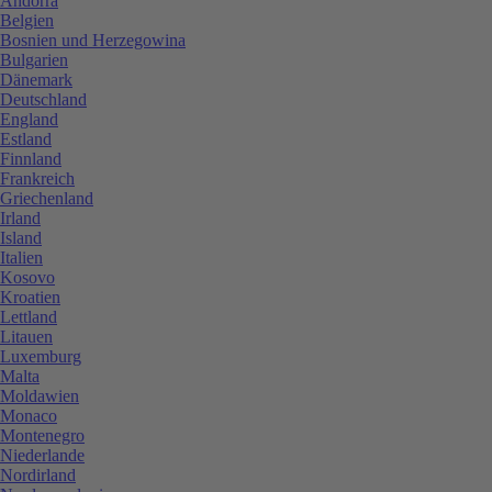
Andorra
Belgien
Bosnien und Herzegowina
Bulgarien
Dänemark
Deutschland
England
Estland
Finnland
Frankreich
Griechenland
Irland
Island
Italien
Kosovo
Kroatien
Lettland
Litauen
Luxemburg
Malta
Moldawien
Monaco
Montenegro
Niederlande
Nordirland