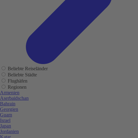
Beliebte Reiseländer
Beliebte Städte
Flughäfen
Regionen
Armenien
Aserbaidschan
Bahrain
Georgien
Guam
Israel
Japan
Jordanien
Katar