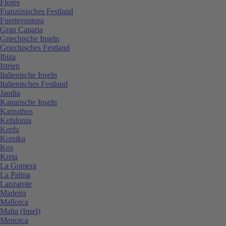
Flores
Französisches Festland
Fuerteventura
Gran Canaria
Griechische Inseln
Griechisches Festland
Ibiza
Istrien
Italienische Inseln
Italienisches Festland
Jandia
Kanarische Inseln
Karpathos
Kefalonia
Korfu
Korsika
Kos
Kreta
La Gomera
La Palma
Lanzarote
Madeira
Mallorca
Malta (Insel)
Menorca