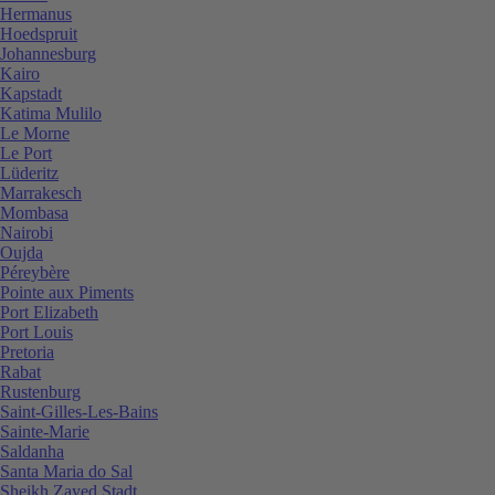
Hermanus
Hoedspruit
Johannesburg
Kairo
Kapstadt
Katima Mulilo
Le Morne
Le Port
Lüderitz
Marrakesch
Mombasa
Nairobi
Oujda
Péreybère
Pointe aux Piments
Port Elizabeth
Port Louis
Pretoria
Rabat
Rustenburg
Saint-Gilles-Les-Bains
Sainte-Marie
Saldanha
Santa Maria do Sal
Sheikh Zayed Stadt