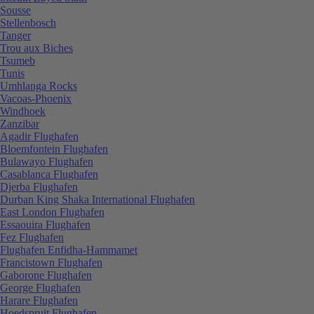
Sousse
Stellenbosch
Tanger
Trou aux Biches
Tsumeb
Tunis
Umhlanga Rocks
Vacoas-Phoenix
Windhoek
Zanzibar
Agadir Flughafen
Bloemfontein Flughafen
Bulawayo Flughafen
Casablanca Flughafen
Djerba Flughafen
Durban King Shaka International Flughafen
East London Flughafen
Essaouira Flughafen
Fez Flughafen
Flughafen Enfidha-Hammamet
Francistown Flughafen
Gaborone Flughafen
George Flughafen
Harare Flughafen
Hoedspruit Flughafen