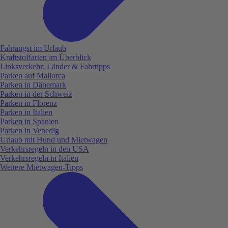
Fahrangst im Urlaub
Kraftstoffarten im Überblick
Linksverkehr: Länder & Fahrtipps
Parken auf Mallorca
Parken in Dänemark
Parken in der Schweiz
Parken in Florenz
Parken in Italien
Parken in Spanien
Parken in Venedig
Urlaub mit Hund und Mietwagen
Verkehrsregeln in den USA
Verkehrsregeln in Italien
Weitere Mietwagen-Tipps