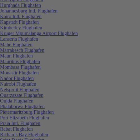
Hurghada Flughafen
Johannesburg Intl. Flughafen
Kairo Intl. Flughafen
Kapstadt Flughafen
Kimberley Flughafen
Kruger Mpumalanga Airport Flughafen
Lanseria Flughafen
Mahe Flughafen
Marrakesch Flughafen
Maun Flughafen
Mauritius Flughafen
Mombasa Flughafen
Monastir Flughafen
Nador Flughafen
Nairobi Flughafen
Nelspruit Flughafen
Ouarzazate Flughafen
Oujda Flughafen
Phalaborwa Flughafen
Pietermaritzburg Flughafen
Port Elizabeth Flughafen
Praia Intl. Flughafen
Rabat Flughafen
Richards Bay Flughafen