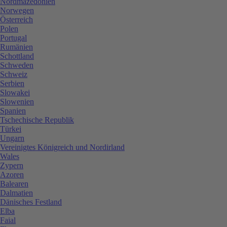
Nordmazedonien
Norwegen
Österreich
Polen
Portugal
Rumänien
Schottland
Schweden
Schweiz
Serbien
Slowakei
Slowenien
Spanien
Tschechische Republik
Türkei
Ungarn
Vereinigtes Königreich und Nordirland
Wales
Zypern
Azoren
Balearen
Dalmatien
Dänisches Festland
Elba
Faial