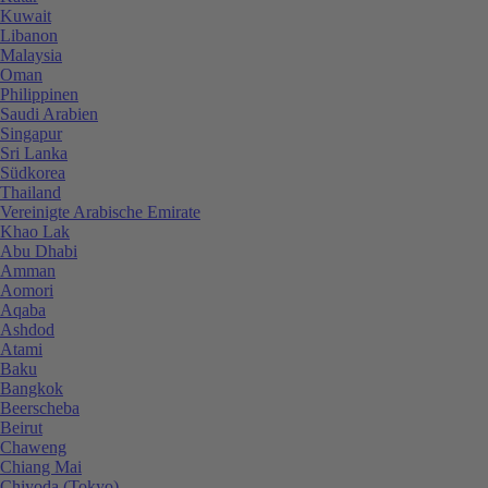
Kuwait
Libanon
Malaysia
Oman
Philippinen
Saudi Arabien
Singapur
Sri Lanka
Südkorea
Thailand
Vereinigte Arabische Emirate
Khao Lak
Abu Dhabi
Amman
Aomori
Aqaba
Ashdod
Atami
Baku
Bangkok
Beerscheba
Beirut
Chaweng
Chiang Mai
Chiyoda (Tokyo)