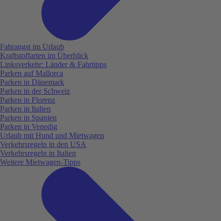
Fahrangst im Urlaub
Kraftstoffarten im Überblick
Linksverkehr: Länder & Fahrtipps
Parken auf Mallorca
Parken in Dänemark
Parken in der Schweiz
Parken in Florenz
Parken in Italien
Parken in Spanien
Parken in Venedig
Urlaub mit Hund und Mietwagen
Verkehrsregeln in den USA
Verkehrsregeln in Italien
Weitere Mietwagen-Tipps