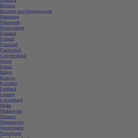
Andorra
Belgien
Bosnien und Herzegowina
Bulgarien
Dänemark
Deutschland
England
Estland
Finnland
Frankreich
Griechenland
Irland
Island
Italien
Kosovo
Kroatien
Lettland
Litauen
Luxemburg
Malta
Moldawien
Monaco
Montenegro
Niederlande
Nordirland