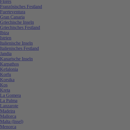
Flores
Französisches Festland
Fuerteventura
Gran Canaria
Griechische Inseln
Griechisches Festland
Ibiza
Istrien
Italienische Inseln
Italienisches Festland
Jandia
Kanarische Inseln
Karpathos
Kefalonia
Korfu
Korsika
Kos
Kreta
La Gomera
La Palma
Lanzarote
Madeira
Mallorca
Malta (Insel)
Menorca