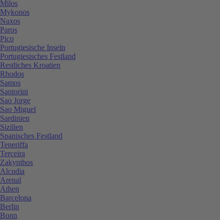
Milos
Mykonos
Naxos
Paros
Pico
Portugiesische Inseln
Portugiesisches Festland
Restliches Kroatien
Rhodos
Samos
Santorini
Sao Jorge
Sao Miguel
Sardinien
Sizilien
Spanisches Festland
Teneriffa
Terceira
Zakynthos
Alcudia
Arenal
Athen
Barcelona
Berlin
Bonn