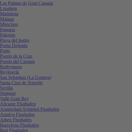
Las Palmas de Gran Canaria
Lissabon
Madalena
Malaga
München
Paguera
Palermo
Playa del Ingles
Ponta Delgada
Porto
Puerto de la Cruz
Puerto del Carmen
Rethymnon
Reykjavik
San Sebastian (La Gomera)
Santa Cruz de Tenerife
Sevilla
Stuttgart
Valle Gran Rey
Alicante Flughafen
Amsterdam Schiphol Flughafen
Antalya Flughafen
Athen Flughafen
Barcelona Flughafen
Bari Flughafen