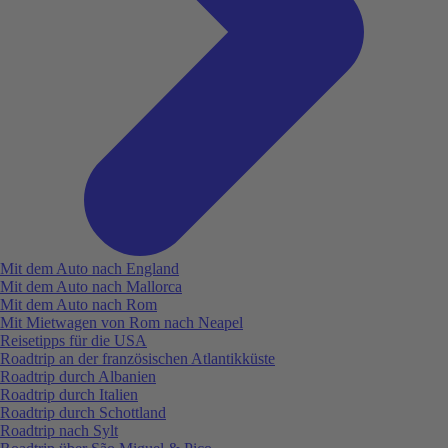
Mit dem Auto nach England
Mit dem Auto nach Mallorca
Mit dem Auto nach Rom
Mit Mietwagen von Rom nach Neapel
Reisetipps für die USA
Roadtrip an der französischen Atlantikküste
Roadtrip durch Albanien
Roadtrip durch Italien
Roadtrip durch Schottland
Roadtrip nach Sylt