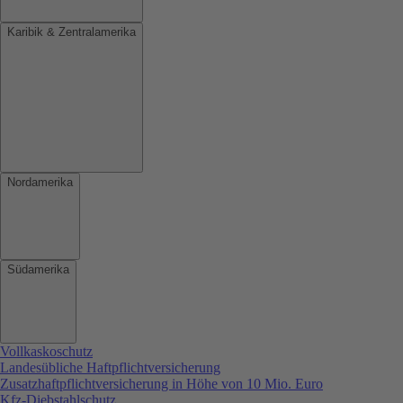
Karibik & Zentralamerika
Nordamerika
Südamerika
Vollkaskoschutz
Landesübliche Haftpflichtversicherung
Zusatzhaftpflichtversicherung in Höhe von 10 Mio. Euro
Kfz-Diebstahlschutz