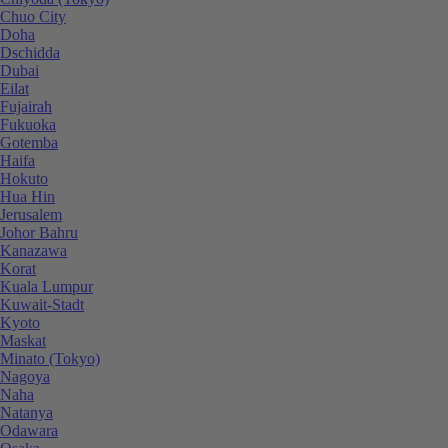
Chuo City
Doha
Dschidda
Dubai
Eilat
Fujairah
Fukuoka
Gotemba
Haifa
Hokuto
Hua Hin
Jerusalem
Johor Bahru
Kanazawa
Korat
Kuala Lumpur
Kuwait-Stadt
Kyoto
Maskat
Minato (Tokyo)
Nagoya
Naha
Natanya
Odawara