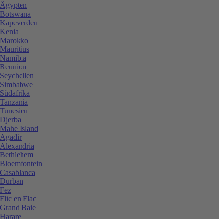
Ägypten
Botswana
Kapeverden
Kenia
Marokko
Mauritius
Namibia
Reunion
Seychellen
Simbabwe
Südafrika
Tanzania
Tunesien
Djerba
Mahe Island
Agadir
Alexandria
Bethlehem
Bloemfontein
Casablanca
Durban
Fez
Flic en Flac
Grand Baie
Harare