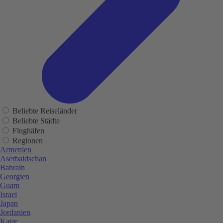
Beliebte Reiseländer
Beliebte Städte
Flughäfen
Regionen
Armenien
Aserbaidschan
Bahrain
Georgien
Guam
Israel
Japan
Jordanien
Katar