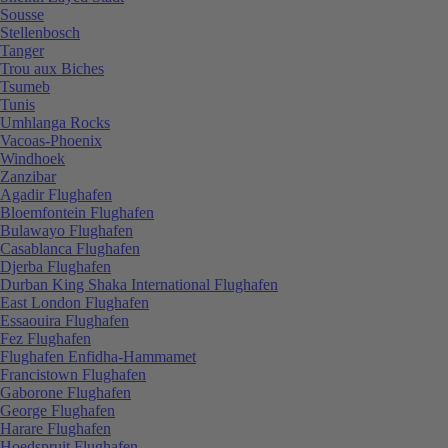
Sousse
Stellenbosch
Tanger
Trou aux Biches
Tsumeb
Tunis
Umhlanga Rocks
Vacoas-Phoenix
Windhoek
Zanzibar
Agadir Flughafen
Bloemfontein Flughafen
Bulawayo Flughafen
Casablanca Flughafen
Djerba Flughafen
Durban King Shaka International Flughafen
East London Flughafen
Essaouira Flughafen
Fez Flughafen
Flughafen Enfidha-Hammamet
Francistown Flughafen
Gaborone Flughafen
George Flughafen
Harare Flughafen
Hoedspruit Flughafen