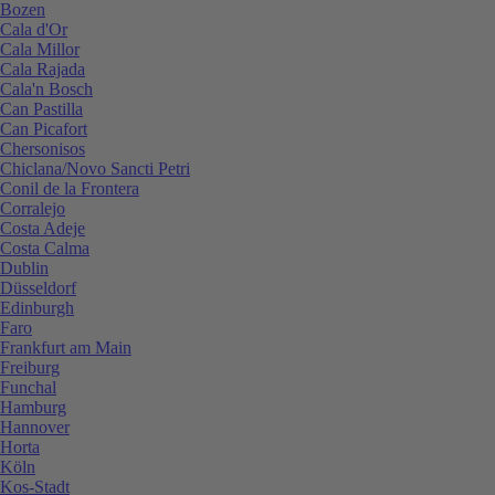
Bozen
Cala d'Or
Cala Millor
Cala Rajada
Cala'n Bosch
Can Pastilla
Can Picafort
Chersonisos
Chiclana/Novo Sancti Petri
Conil de la Frontera
Corralejo
Costa Adeje
Costa Calma
Dublin
Düsseldorf
Edinburgh
Faro
Frankfurt am Main
Freiburg
Funchal
Hamburg
Hannover
Horta
Köln
Kos-Stadt