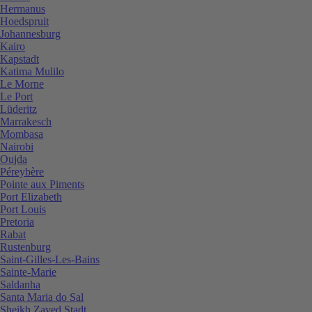
Hermanus
Hoedspruit
Johannesburg
Kairo
Kapstadt
Katima Mulilo
Le Morne
Le Port
Lüderitz
Marrakesch
Mombasa
Nairobi
Oujda
Péreybère
Pointe aux Piments
Port Elizabeth
Port Louis
Pretoria
Rabat
Rustenburg
Saint-Gilles-Les-Bains
Sainte-Marie
Saldanha
Santa Maria do Sal
Sheikh Zayed Stadt