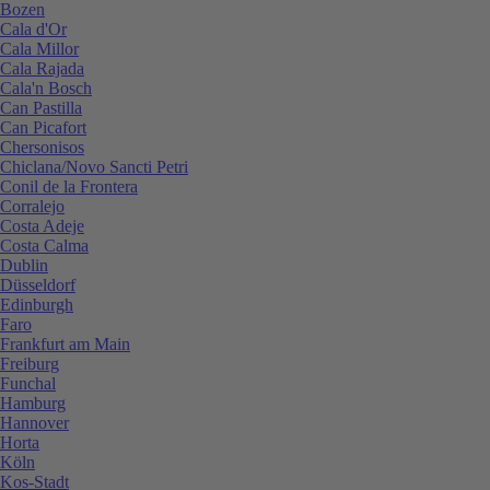
Bozen
Cala d'Or
Cala Millor
Cala Rajada
Cala'n Bosch
Can Pastilla
Can Picafort
Chersonisos
Chiclana/Novo Sancti Petri
Conil de la Frontera
Corralejo
Costa Adeje
Costa Calma
Dublin
Düsseldorf
Edinburgh
Faro
Frankfurt am Main
Freiburg
Funchal
Hamburg
Hannover
Horta
Köln
Kos-Stadt