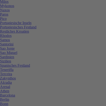
Milos
Mykonos
Naxos
Paros
Pico
Portugiesische Inseln
Portugiesisches Festland
Restliches Kroatien
Rhodos
Samos
Santorini
Sao Jorge
Sao Miguel
Sardinien
Sizilien
Spanisches Festland
Teneriffa
Terceira
Zakynthos
Alcudia
Arenal
Athen
Barcelona
Berlin
Bonn