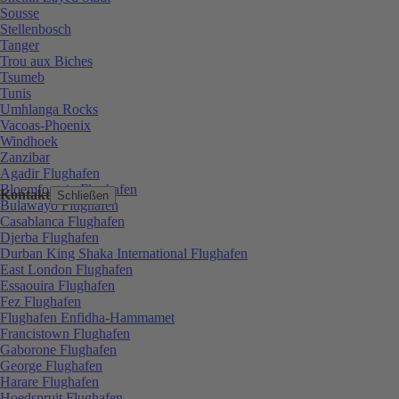
Sousse
Stellenbosch
Tanger
Trou aux Biches
Tsumeb
Tunis
Umhlanga Rocks
Vacoas-Phoenix
Windhoek
Zanzibar
Agadir Flughafen
Bloemfontein Flughafen
Kontakt
Schließen
Bulawayo Flughafen
Casablanca Flughafen
Djerba Flughafen
Durban King Shaka International Flughafen
East London Flughafen
Essaouira Flughafen
Fez Flughafen
Flughafen Enfidha-Hammamet
Francistown Flughafen
Gaborone Flughafen
George Flughafen
Harare Flughafen
Hoedspruit Flughafen