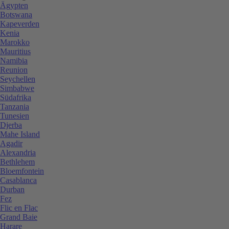
Ägypten
Botswana
Kapeverden
Kenia
Marokko
Mauritius
Namibia
Reunion
Seychellen
Simbabwe
Südafrika
Tanzania
Tunesien
Djerba
Mahe Island
Agadir
Alexandria
Bethlehem
Bloemfontein
Casablanca
Durban
Fez
Flic en Flac
Grand Baie
Harare