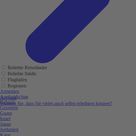
Beliebte Reiseländer
Beliebte Städte
Flughäfen
Regionen
Armenien
Aserbaidschan
Account
Bahrain
Wussten Sie, dass Sie vieles auch selbst erledigen können?
Georgien
Guam
Israel
Japan
Jordanien
Katar