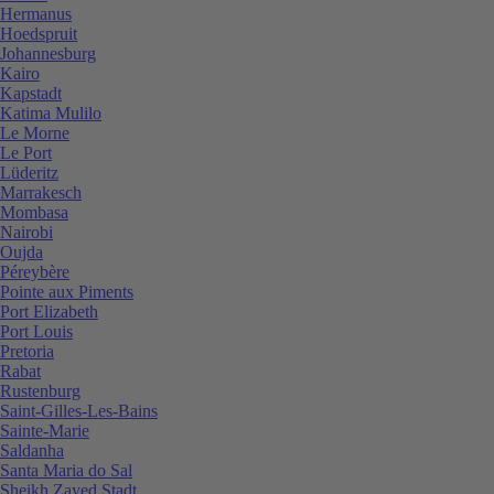
Hermanus
Hoedspruit
Johannesburg
Kairo
Kapstadt
Katima Mulilo
Le Morne
Le Port
Lüderitz
Marrakesch
Mombasa
Nairobi
Oujda
Péreybère
Pointe aux Piments
Port Elizabeth
Port Louis
Pretoria
Rabat
Rustenburg
Saint-Gilles-Les-Bains
Sainte-Marie
Saldanha
Santa Maria do Sal
Sheikh Zayed Stadt