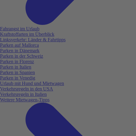
Fahrangst im Urlaub
Kraftstoffarten im Überblick
Linksverkehr: Länder & Fahrtipps
Parken auf Mallorca
Parken in Dänemark
Parken in der Schweiz
Parken in Florenz
Parken in Italien
Parken in Spanien
Parken in Venedig
Urlaub mit Hund und Mietwagen
Verkehrsregeln in den USA
Verkehrsregeln in Italien
Weitere Mietwagen-Tipps