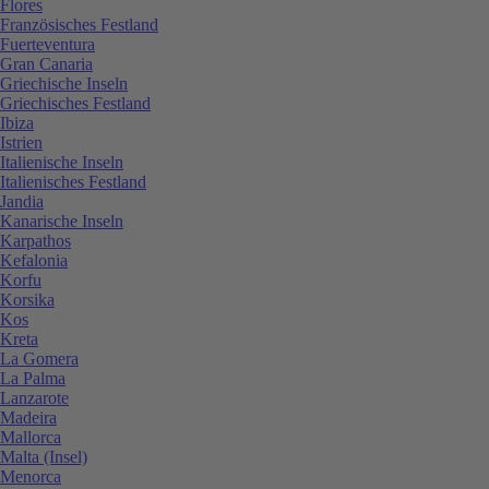
Flores
Französisches Festland
Fuerteventura
Gran Canaria
Griechische Inseln
Griechisches Festland
Ibiza
Istrien
Italienische Inseln
Italienisches Festland
Jandia
Kanarische Inseln
Karpathos
Kefalonia
Korfu
Korsika
Kos
Kreta
La Gomera
La Palma
Lanzarote
Madeira
Mallorca
Malta (Insel)
Menorca