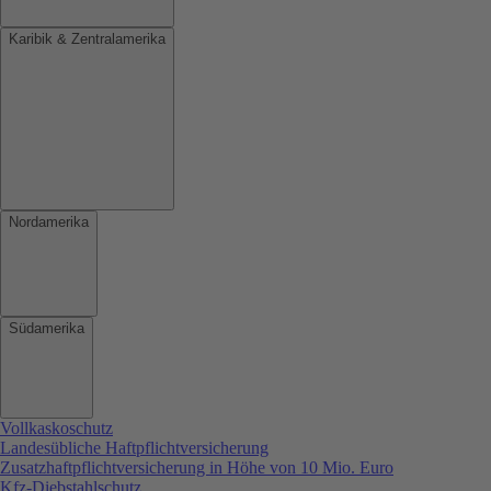
Karibik & Zentralamerika
Nordamerika
Südamerika
Vollkaskoschutz
Landesübliche Haftpflichtversicherung
Zusatzhaftpflichtversicherung in Höhe von 10 Mio. Euro
Kfz-Diebstahlschutz