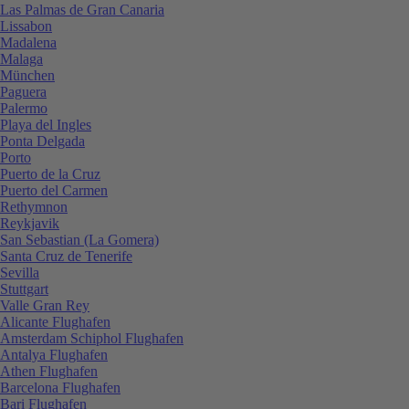
Las Palmas de Gran Canaria
Lissabon
Madalena
Malaga
München
Paguera
Palermo
Playa del Ingles
Ponta Delgada
Porto
Puerto de la Cruz
Puerto del Carmen
Rethymnon
Reykjavik
San Sebastian (La Gomera)
Santa Cruz de Tenerife
Sevilla
Stuttgart
Valle Gran Rey
Alicante Flughafen
Amsterdam Schiphol Flughafen
Antalya Flughafen
Athen Flughafen
Barcelona Flughafen
Bari Flughafen