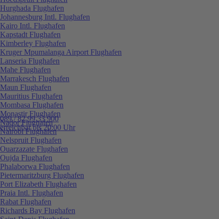
Hurghada Flughafen
Johannesburg Intl. Flughafen
Kairo Intl. Flughafen
Kapstadt Flughafen
Kimberley Flughafen
Kruger Mpumalanga Airport Flughafen
Lanseria Flughafen
Mahe Flughafen
Marrakesch Flughafen
Maun Flughafen
Mauritius Flughafen
Mombasa Flughafen
Monastir Flughafen
089 / 82 99 33 900
Nador Flughafen
erreichbar bis 20:00 Uhr
Nairobi Flughafen
Nelspruit Flughafen
Ouarzazate Flughafen
Oujda Flughafen
Phalaborwa Flughafen
Pietermaritzburg Flughafen
Port Elizabeth Flughafen
Praia Intl. Flughafen
Rabat Flughafen
Richards Bay Flughafen