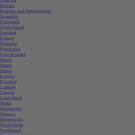
Andorra
Belgien
Bosnien und Herzegowina
Bulgarien
Dänemark
Deutschland
England
Estland
Finnland
Frankreich
Griechenland
Irland
Island
Italien
Kosovo
Kroatien
Lettland
Litauen
Luxemburg
Malta
Moldawien
Monaco
Montenegro
Niederlande
Nordirland