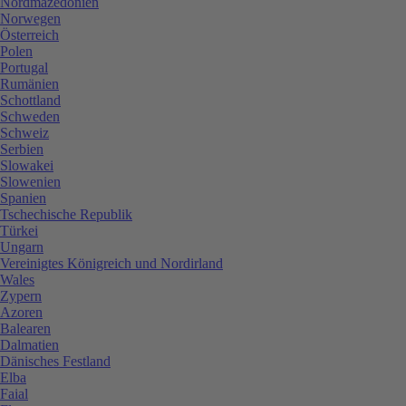
Nordmazedonien
Norwegen
Österreich
Polen
Portugal
Rumänien
Schottland
Schweden
Schweiz
Serbien
Slowakei
Slowenien
Spanien
Tschechische Republik
Türkei
Ungarn
Vereinigtes Königreich und Nordirland
Wales
Zypern
Azoren
Balearen
Dalmatien
Dänisches Festland
Elba
Faial