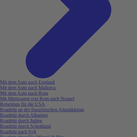
Mit dem Auto nach England
Mit dem Auto nach Mallorca
Mit dem Auto nach Rom
Mit Mietwagen von Rom nach Neapel
Reisetipps für die USA
Roadtrip an der französischen Atlantikküste
Roadtrip durch Albanien
Roadtrip durch Italien
Roadtrip durch Schottland
Roadtrip nach Sylt