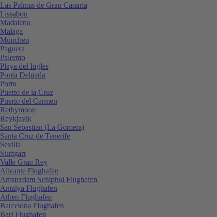
Las Palmas de Gran Canaria
Lissabon
Madalena
Malaga
München
Paguera
Palermo
Playa del Ingles
Ponta Delgada
Porto
Puerto de la Cruz
Puerto del Carmen
Rethymnon
Reykjavik
San Sebastian (La Gomera)
Santa Cruz de Tenerife
Sevilla
Stuttgart
Valle Gran Rey
Alicante Flughafen
Amsterdam Schiphol Flughafen
Antalya Flughafen
Athen Flughafen
Barcelona Flughafen
Bari Flughafen