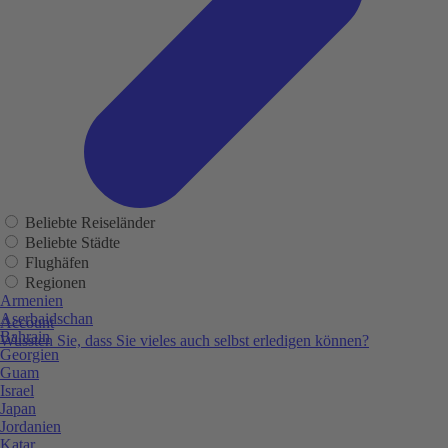
Beliebte Reiseländer
Beliebte Städte
Flughäfen
Regionen
Armenien
Aserbaidschan
Account
Bahrain
Wussten Sie, dass Sie vieles auch selbst erledigen können?
Georgien
Guam
Israel
Japan
Jordanien
Katar