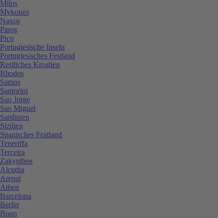
Milos
Mykonos
Naxos
Paros
Pico
Portugiesische Inseln
Portugiesisches Festland
Restliches Kroatien
Rhodos
Samos
Santorini
Sao Jorge
Sao Miguel
Sardinien
Sizilien
Spanisches Festland
Teneriffa
Terceira
Zakynthos
Alcudia
Arenal
Athen
Barcelona
Berlin
Bonn