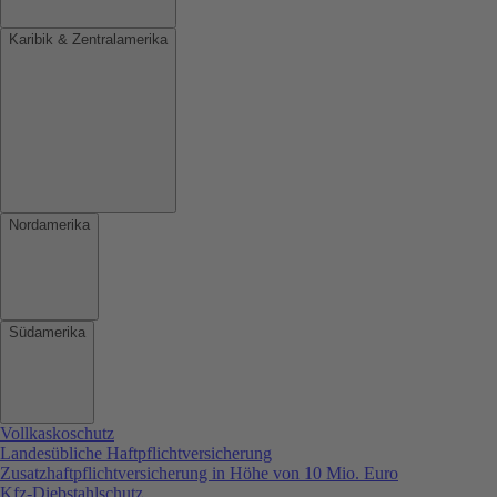
Karibik & Zentralamerika
Nordamerika
Südamerika
Vollkaskoschutz
Landesübliche Haftpflichtversicherung
Zusatzhaftpflichtversicherung in Höhe von 10 Mio. Euro
Kfz-Diebstahlschutz