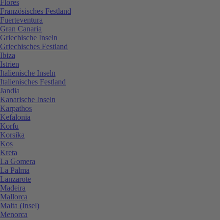
Flores
Französisches Festland
Fuerteventura
Gran Canaria
Griechische Inseln
Griechisches Festland
Ibiza
Istrien
Italienische Inseln
Italienisches Festland
Jandia
Kanarische Inseln
Karpathos
Kefalonia
Korfu
Korsika
Kos
Kreta
La Gomera
La Palma
Lanzarote
Madeira
Mallorca
Malta (Insel)
Menorca