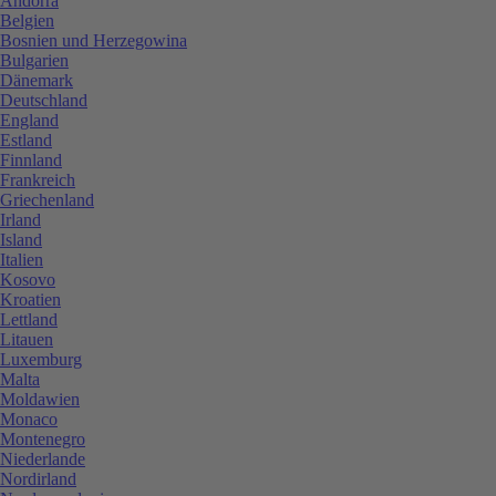
Andorra
Belgien
Bosnien und Herzegowina
Bulgarien
Dänemark
Deutschland
England
Estland
Finnland
Frankreich
Griechenland
Irland
Island
Italien
Kosovo
Kroatien
Lettland
Litauen
Luxemburg
Malta
Moldawien
Monaco
Montenegro
Niederlande
Nordirland