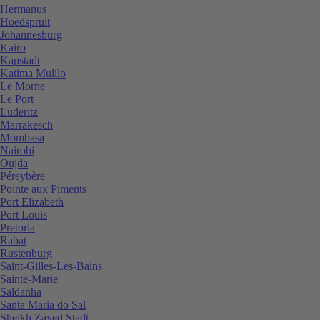
Hermanus
Hoedspruit
Johannesburg
Kairo
Kapstadt
Katima Mulilo
Le Morne
Le Port
Lüderitz
Marrakesch
Mombasa
Nairobi
Oujda
Péreybère
Pointe aux Piments
Port Elizabeth
Port Louis
Pretoria
Rabat
Rustenburg
Saint-Gilles-Les-Bains
Sainte-Marie
Saldanha
Santa Maria do Sal
Sheikh Zayed Stadt