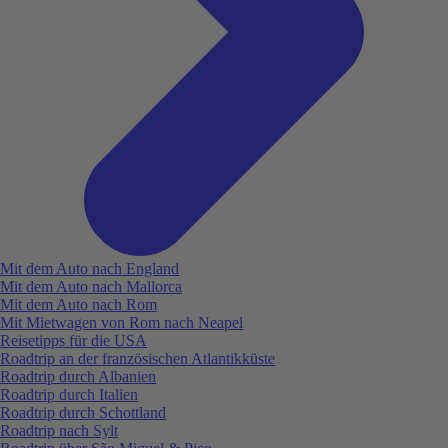
Mit dem Auto nach England
Mit dem Auto nach Mallorca
Mit dem Auto nach Rom
Mit Mietwagen von Rom nach Neapel
Reisetipps für die USA
Roadtrip an der französischen Atlantikküste
Roadtrip durch Albanien
Roadtrip durch Italien
Roadtrip durch Schottland
Roadtrip nach Sylt