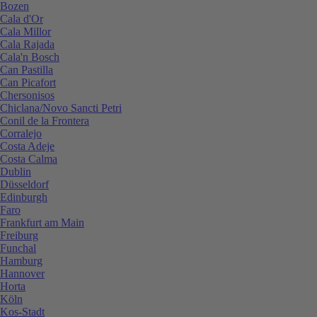
Bozen
Cala d'Or
Cala Millor
Cala Rajada
Cala'n Bosch
Can Pastilla
Can Picafort
Chersonisos
Chiclana/Novo Sancti Petri
Conil de la Frontera
Corralejo
Costa Adeje
Costa Calma
Dublin
Düsseldorf
Edinburgh
Faro
Frankfurt am Main
Freiburg
Funchal
Hamburg
Hannover
Horta
Köln
Kos-Stadt