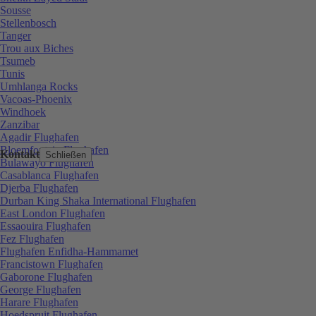
Sousse
Stellenbosch
Tanger
Trou aux Biches
Tsumeb
Tunis
Umhlanga Rocks
Vacoas-Phoenix
Windhoek
Zanzibar
Agadir Flughafen
Bloemfontein Flughafen
Kontakt
Schließen
Bulawayo Flughafen
Casablanca Flughafen
Djerba Flughafen
Durban King Shaka International Flughafen
East London Flughafen
Essaouira Flughafen
Fez Flughafen
Flughafen Enfidha-Hammamet
Francistown Flughafen
Gaborone Flughafen
George Flughafen
Harare Flughafen
Hoedspruit Flughafen