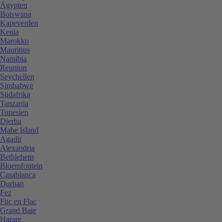
Ägypten
Botswana
Kapeverden
Kenia
Marokko
Mauritius
Namibia
Reunion
Seychellen
Simbabwe
Südafrika
Tanzania
Tunesien
Djerba
Mahe Island
Agadir
Alexandria
Bethlehem
Bloemfontein
Casablanca
Durban
Fez
Flic en Flac
Grand Baie
Harare