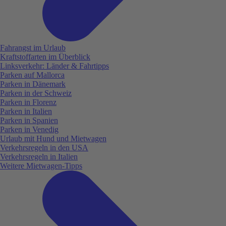
Fahrangst im Urlaub
Kraftstoffarten im Überblick
Linksverkehr: Länder & Fahrtipps
Parken auf Mallorca
Parken in Dänemark
Parken in der Schweiz
Parken in Florenz
Parken in Italien
Parken in Spanien
Parken in Venedig
Urlaub mit Hund und Mietwagen
Verkehrsregeln in den USA
Verkehrsregeln in Italien
Weitere Mietwagen-Tipps