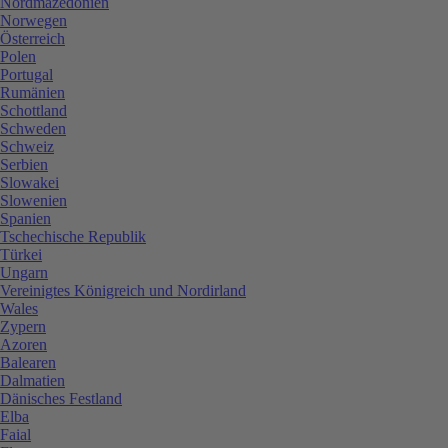
Nordmazedonien
Norwegen
Österreich
Polen
Portugal
Rumänien
Schottland
Schweden
Schweiz
Serbien
Slowakei
Slowenien
Spanien
Tschechische Republik
Türkei
Ungarn
Vereinigtes Königreich und Nordirland
Wales
Zypern
Azoren
Balearen
Dalmatien
Dänisches Festland
Elba
Faial