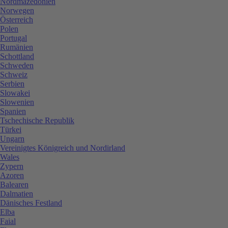
Nordmazedonien
Norwegen
Österreich
Polen
Portugal
Rumänien
Schottland
Schweden
Schweiz
Serbien
Slowakei
Slowenien
Spanien
Tschechische Republik
Türkei
Ungarn
Vereinigtes Königreich und Nordirland
Wales
Zypern
Azoren
Balearen
Dalmatien
Dänisches Festland
Elba
Faial