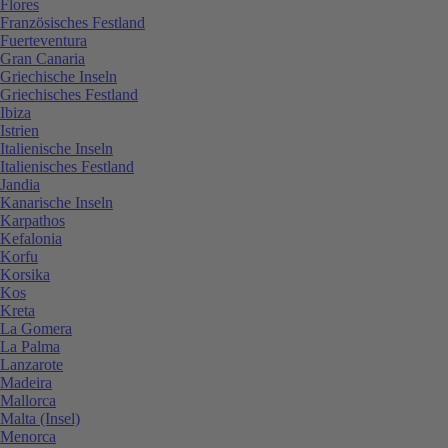
Flores
Französisches Festland
Fuerteventura
Gran Canaria
Griechische Inseln
Griechisches Festland
Ibiza
Istrien
Italienische Inseln
Italienisches Festland
Jandia
Kanarische Inseln
Karpathos
Kefalonia
Korfu
Korsika
Kos
Kreta
La Gomera
La Palma
Lanzarote
Madeira
Mallorca
Malta (Insel)
Menorca