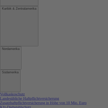
Karibik & Zentralamerika
Nordamerika
Südamerika
Vollkaskoschutz
Landesübliche Haftpflichtversicherung
Zusatzhaftpflichtversicherung in Höhe von 10 Mio. Euro
Kfz-Diebstahlschutz