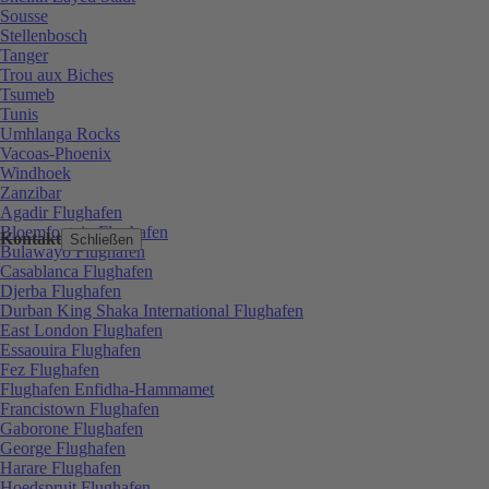
Sousse
Stellenbosch
Tanger
Trou aux Biches
Tsumeb
Tunis
Umhlanga Rocks
Vacoas-Phoenix
Windhoek
Zanzibar
Agadir Flughafen
Bloemfontein Flughafen
Kontakt
Schließen
Bulawayo Flughafen
Casablanca Flughafen
Djerba Flughafen
Durban King Shaka International Flughafen
East London Flughafen
Essaouira Flughafen
Fez Flughafen
Flughafen Enfidha-Hammamet
Francistown Flughafen
Gaborone Flughafen
George Flughafen
Harare Flughafen
Hoedspruit Flughafen