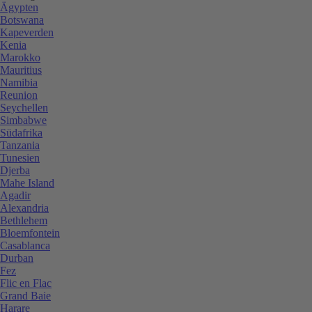
Ägypten
Botswana
Kapeverden
Kenia
Marokko
Mauritius
Namibia
Reunion
Seychellen
Simbabwe
Südafrika
Tanzania
Tunesien
Djerba
Mahe Island
Agadir
Alexandria
Bethlehem
Bloemfontein
Casablanca
Durban
Fez
Flic en Flac
Grand Baie
Harare