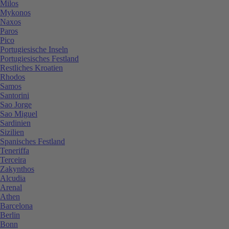
Milos
Mykonos
Naxos
Paros
Pico
Portugiesische Inseln
Portugiesisches Festland
Restliches Kroatien
Rhodos
Samos
Santorini
Sao Jorge
Sao Miguel
Sardinien
Sizilien
Spanisches Festland
Teneriffa
Terceira
Zakynthos
Alcudia
Arenal
Athen
Barcelona
Berlin
Bonn