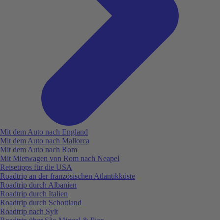
Mit dem Auto nach England
Mit dem Auto nach Mallorca
Mit dem Auto nach Rom
Mit Mietwagen von Rom nach Neapel
Reisetipps für die USA
Roadtrip an der französischen Atlantikküste
Roadtrip durch Albanien
Roadtrip durch Italien
Roadtrip durch Schottland
Roadtrip nach Sylt