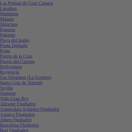
Las Palmas de Gran Canaria
Lissabon
Madalena
Malaga
München
Paguera
Palermo
Playa del Ingles
Ponta Delgada
Porto
Puerto de la Cruz
Puerto del Carmen
Rethymnon
Reykjavik
San Sebastian (La Gomera)
Santa Cruz de Tenerife
Sevilla
Stuttgart
Valle Gran Rey
Alicante Flughafen
Amsterdam Schiphol Flughafen
Antalya Flughafen
Athen Flughafen
Barcelona Flughafen
Bari Flughafen