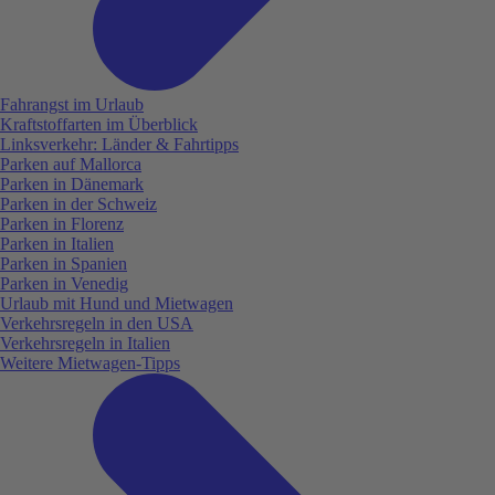
Fahrangst im Urlaub
Kraftstoffarten im Überblick
Linksverkehr: Länder & Fahrtipps
Parken auf Mallorca
Parken in Dänemark
Parken in der Schweiz
Parken in Florenz
Parken in Italien
Parken in Spanien
Parken in Venedig
Urlaub mit Hund und Mietwagen
Verkehrsregeln in den USA
Verkehrsregeln in Italien
Weitere Mietwagen-Tipps