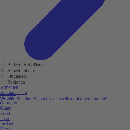
Beliebte Reiseländer
Beliebte Städte
Flughäfen
Regionen
Armenien
Aserbaidschan
Account
Bahrain
Wussten Sie, dass Sie vieles auch selbst erledigen können?
Georgien
Guam
Israel
Japan
Jordanien
Katar