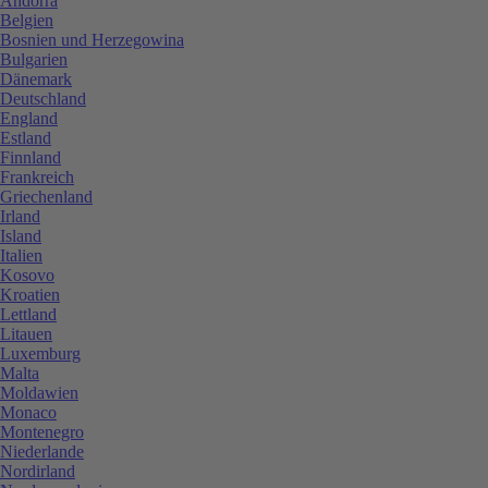
Andorra
Belgien
Bosnien und Herzegowina
Bulgarien
Dänemark
Deutschland
England
Estland
Finnland
Frankreich
Griechenland
Irland
Island
Italien
Kosovo
Kroatien
Lettland
Litauen
Luxemburg
Malta
Moldawien
Monaco
Montenegro
Niederlande
Nordirland