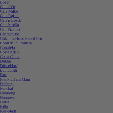
Bozen
Cala d'Or
Cala Millor
Cala Rajada
Cala'n Bosch
Can Pastilla
Can Picafort
Chersonisos
Chiclana/Novo Sancti Petri
Conil de la Frontera
Corralejo
Costa Adeje
Costa Calma
Dublin
Düsseldorf
Edinburgh
Faro
Frankfurt am Main
Freiburg
Funchal
Hamburg
Hannover
Horta
Köln
Kos-Stadt