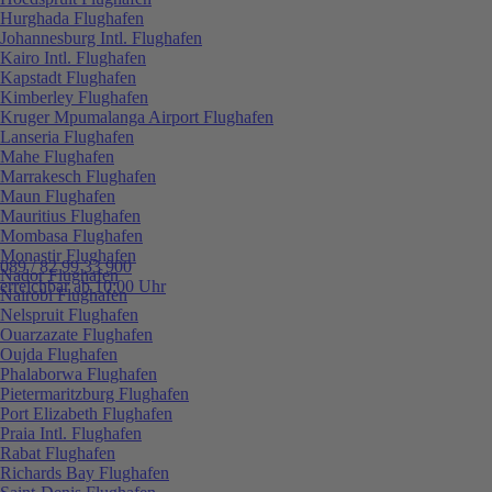
Hurghada Flughafen
Johannesburg Intl. Flughafen
Kairo Intl. Flughafen
Kapstadt Flughafen
Kimberley Flughafen
Kruger Mpumalanga Airport Flughafen
Lanseria Flughafen
Mahe Flughafen
Marrakesch Flughafen
Maun Flughafen
Mauritius Flughafen
Mombasa Flughafen
Monastir Flughafen
089 / 82 99 33 900
Nador Flughafen
erreichbar ab 10:00 Uhr
Nairobi Flughafen
Nelspruit Flughafen
Ouarzazate Flughafen
Oujda Flughafen
Phalaborwa Flughafen
Pietermaritzburg Flughafen
Port Elizabeth Flughafen
Praia Intl. Flughafen
Rabat Flughafen
Richards Bay Flughafen