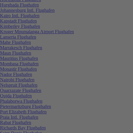
Hurghada Flughafen
Johannesburg Intl. Flughafen
Kairo Intl. Flughafen
Kapstadt Flughafen
Kimberley Flughafen
Kruger Mpumalanga Airport Flughafen
Lanseria Flughafen
Mahe Flughafen
Marrakesch Flughafen
Maun Flughafen
Mauritius Flughafen
Mombasa Flughafen
Monastir Flughafen
Nador Flughafen
Nairobi Flughafen
Nelspruit Flughafen
Ouarzazate Flughafen
Oujda Flughafen
Phalaborwa Flughafen
Pietermaritzburg Flughafen
Port Elizabeth Flughafen
Praia Intl. Flughafen
Rabat Flughafen
Richards Bay Flughafen