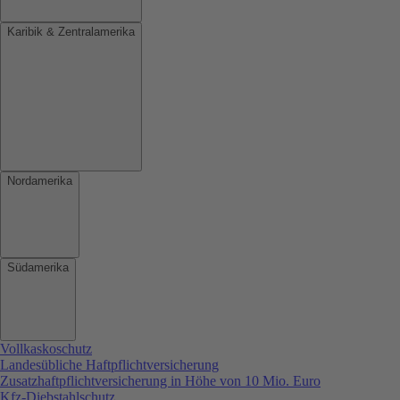
Karibik & Zentralamerika
Nordamerika
Südamerika
Vollkaskoschutz
Landesübliche Haftpflichtversicherung
Zusatzhaftpflichtversicherung in Höhe von 10 Mio. Euro
Kfz-Diebstahlschutz