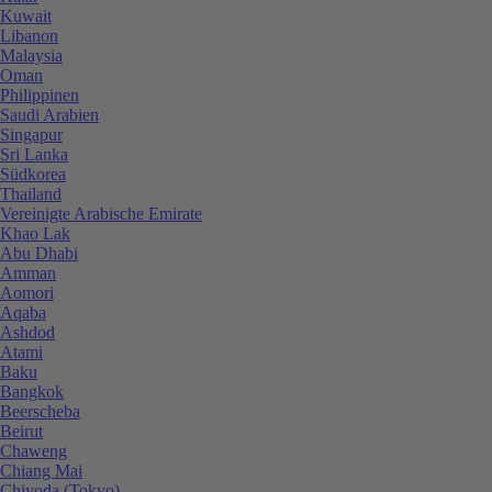
Kuwait
Libanon
Malaysia
Oman
Philippinen
Saudi Arabien
Singapur
Sri Lanka
Südkorea
Thailand
Vereinigte Arabische Emirate
Khao Lak
Abu Dhabi
Amman
Aomori
Aqaba
Ashdod
Atami
Baku
Bangkok
Beerscheba
Beirut
Chaweng
Chiang Mai
Chiyoda (Tokyo)