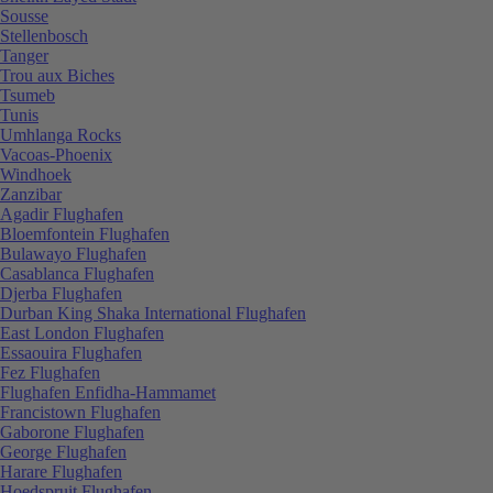
Sousse
Stellenbosch
Tanger
Trou aux Biches
Tsumeb
Tunis
Umhlanga Rocks
Vacoas-Phoenix
Windhoek
Zanzibar
Agadir Flughafen
Bloemfontein Flughafen
Bulawayo Flughafen
Casablanca Flughafen
Djerba Flughafen
Durban King Shaka International Flughafen
East London Flughafen
Essaouira Flughafen
Fez Flughafen
Flughafen Enfidha-Hammamet
Francistown Flughafen
Gaborone Flughafen
George Flughafen
Harare Flughafen
Hoedspruit Flughafen