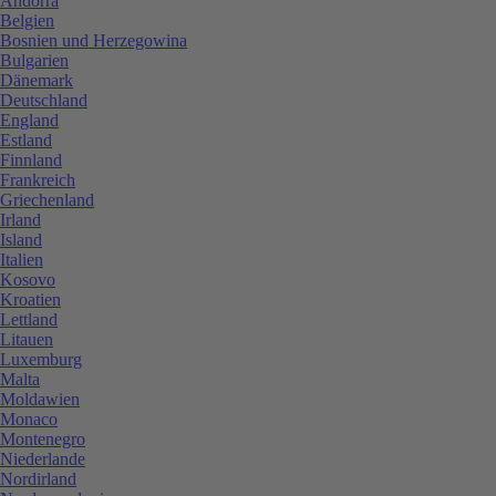
Andorra
Belgien
Bosnien und Herzegowina
Bulgarien
Dänemark
Deutschland
England
Estland
Finnland
Frankreich
Griechenland
Irland
Island
Italien
Kosovo
Kroatien
Lettland
Litauen
Luxemburg
Malta
Moldawien
Monaco
Montenegro
Niederlande
Nordirland