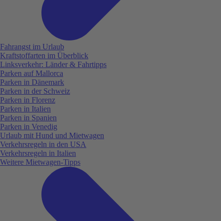
Fahrangst im Urlaub
Kraftstoffarten im Überblick
Linksverkehr: Länder & Fahrtipps
Parken auf Mallorca
Parken in Dänemark
Parken in der Schweiz
Parken in Florenz
Parken in Italien
Parken in Spanien
Parken in Venedig
Urlaub mit Hund und Mietwagen
Verkehrsregeln in den USA
Verkehrsregeln in Italien
Weitere Mietwagen-Tipps