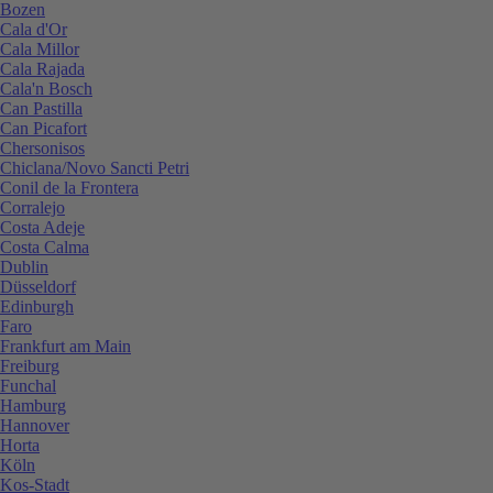
Bozen
Cala d'Or
Cala Millor
Cala Rajada
Cala'n Bosch
Can Pastilla
Can Picafort
Chersonisos
Chiclana/Novo Sancti Petri
Conil de la Frontera
Corralejo
Costa Adeje
Costa Calma
Dublin
Düsseldorf
Edinburgh
Faro
Frankfurt am Main
Freiburg
Funchal
Hamburg
Hannover
Horta
Köln
Kos-Stadt