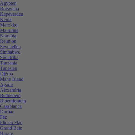
Ägypten
Botswana
Kapeverden
Kenia
Marokko
Mauritius
Namibia
Reunion
Seychellen
Simbabwe
Südafrika
Tanzania
Tunesien
Djerba
Mahe Island
Agadir
Alexandria
Bethlehem
Bloemfontein
Casablanca
Durban
Fez
Flic en Flac
Grand Baie
Harare