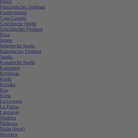
Flores
Französisches Festland
Fuerteventura
Gran Canaria
Griechische Inseln
Griechisches Festland
Ibiza
Istrien
Italienische Inseln
Italienisches Festland
Jandia
Kanarische Inseln
Karpathos
Kefalonia
Korfu
Korsika
Kos
Kreta
La Gomera
La Palma
Lanzarote
Madeira
Mallorca
Malta (Insel)
Menorca