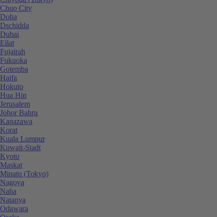
Chuo City
Doha
Dschidda
Dubai
Eilat
Fujairah
Fukuoka
Gotemba
Haifa
Hokuto
Hua Hin
Jerusalem
Johor Bahru
Kanazawa
Korat
Kuala Lumpur
Kuwait-Stadt
Kyoto
Maskat
Minato (Tokyo)
Nagoya
Naha
Natanya
Odawara