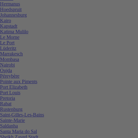
Hermanus
Hoedspruit
Johannesburg
Kairo
Kapstadt
Katima Mulilo
Le Morne
Le Port
Lüderitz
Marrakesch
Mombasa
Nairobi
Oujda
Péreybère
Pointe aux Piments
Port Elizabeth
Port Louis
Pretoria
Rabat
Rustenburg
Saint-Gilles-Les-Bains
Sainte-Marie
Saldanha
Santa Maria do Sal
Sheikh Zayed Stadt