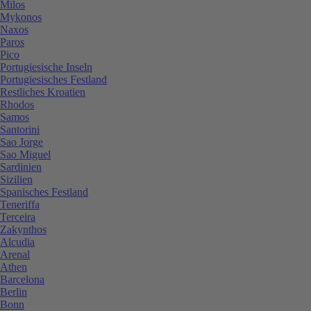
Milos
Mykonos
Naxos
Paros
Pico
Portugiesische Inseln
Portugiesisches Festland
Restliches Kroatien
Rhodos
Samos
Santorini
Sao Jorge
Sao Miguel
Sardinien
Sizilien
Spanisches Festland
Teneriffa
Terceira
Zakynthos
Alcudia
Arenal
Athen
Barcelona
Berlin
Bonn