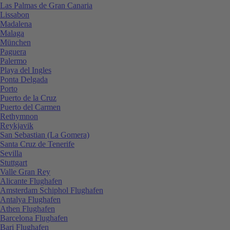
Las Palmas de Gran Canaria
Lissabon
Madalena
Malaga
München
Paguera
Palermo
Playa del Ingles
Ponta Delgada
Porto
Puerto de la Cruz
Puerto del Carmen
Rethymnon
Reykjavik
San Sebastian (La Gomera)
Santa Cruz de Tenerife
Sevilla
Stuttgart
Valle Gran Rey
Alicante Flughafen
Amsterdam Schiphol Flughafen
Antalya Flughafen
Athen Flughafen
Barcelona Flughafen
Bari Flughafen