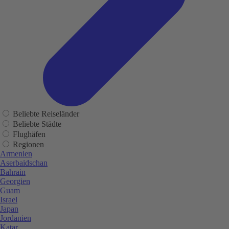
Beliebte Reiseländer
Beliebte Städte
Flughäfen
Regionen
Armenien
Aserbaidschan
Bahrain
Georgien
Guam
Israel
Japan
Jordanien
Katar