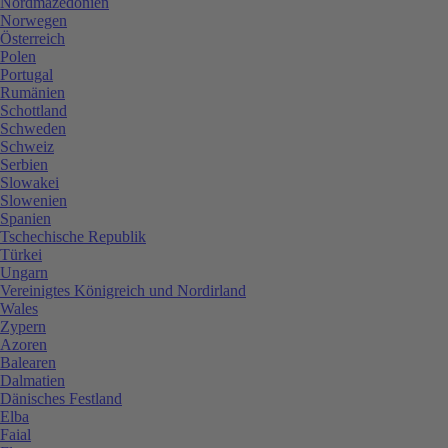
Nordmazedonien
Norwegen
Österreich
Polen
Portugal
Rumänien
Schottland
Schweden
Schweiz
Serbien
Slowakei
Slowenien
Spanien
Tschechische Republik
Türkei
Ungarn
Vereinigtes Königreich und Nordirland
Wales
Zypern
Azoren
Balearen
Dalmatien
Dänisches Festland
Elba
Faial