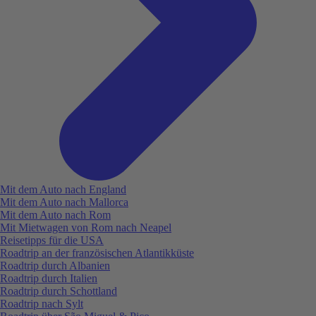
Mit dem Auto nach England
Mit dem Auto nach Mallorca
Mit dem Auto nach Rom
Mit Mietwagen von Rom nach Neapel
Reisetipps für die USA
Roadtrip an der französischen Atlantikküste
Roadtrip durch Albanien
Roadtrip durch Italien
Roadtrip durch Schottland
Roadtrip nach Sylt