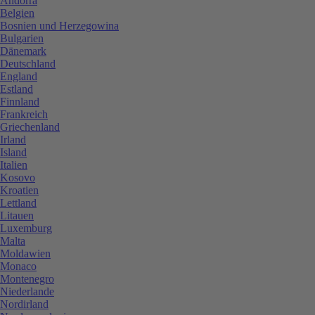
Andorra
Belgien
Bosnien und Herzegowina
Bulgarien
Dänemark
Deutschland
England
Estland
Finnland
Frankreich
Griechenland
Irland
Island
Italien
Kosovo
Kroatien
Lettland
Litauen
Luxemburg
Malta
Moldawien
Monaco
Montenegro
Niederlande
Nordirland