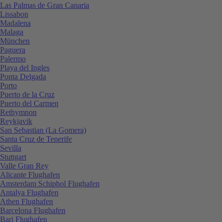
Las Palmas de Gran Canaria
Lissabon
Madalena
Malaga
München
Paguera
Palermo
Playa del Ingles
Ponta Delgada
Porto
Puerto de la Cruz
Puerto del Carmen
Rethymnon
Reykjavik
San Sebastian (La Gomera)
Santa Cruz de Tenerife
Sevilla
Stuttgart
Valle Gran Rey
Alicante Flughafen
Amsterdam Schiphol Flughafen
Antalya Flughafen
Athen Flughafen
Barcelona Flughafen
Bari Flughafen