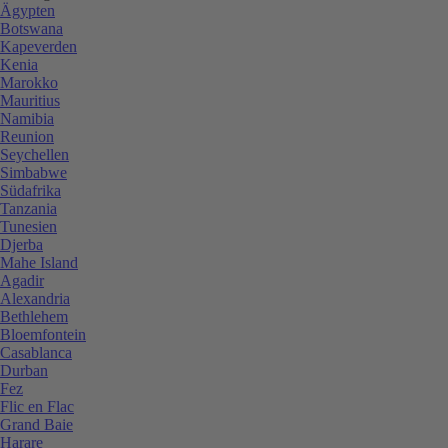
Ägypten
Botswana
Kapeverden
Kenia
Marokko
Mauritius
Namibia
Reunion
Seychellen
Simbabwe
Südafrika
Tanzania
Tunesien
Djerba
Mahe Island
Agadir
Alexandria
Bethlehem
Bloemfontein
Casablanca
Durban
Fez
Flic en Flac
Grand Baie
Harare