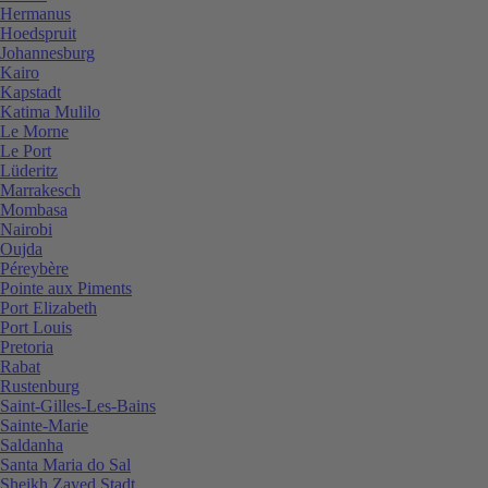
Hermanus
Hoedspruit
Johannesburg
Kairo
Kapstadt
Katima Mulilo
Le Morne
Le Port
Lüderitz
Marrakesch
Mombasa
Nairobi
Oujda
Péreybère
Pointe aux Piments
Port Elizabeth
Port Louis
Pretoria
Rabat
Rustenburg
Saint-Gilles-Les-Bains
Sainte-Marie
Saldanha
Santa Maria do Sal
Sheikh Zayed Stadt