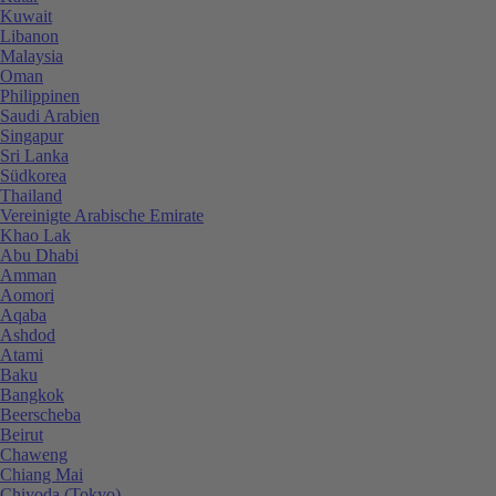
Kuwait
Libanon
Malaysia
Oman
Philippinen
Saudi Arabien
Singapur
Sri Lanka
Südkorea
Thailand
Vereinigte Arabische Emirate
Khao Lak
Abu Dhabi
Amman
Aomori
Aqaba
Ashdod
Atami
Baku
Bangkok
Beerscheba
Beirut
Chaweng
Chiang Mai
Chiyoda (Tokyo)