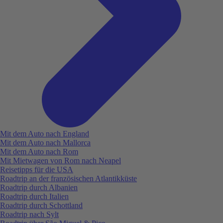
Mit dem Auto nach England
Mit dem Auto nach Mallorca
Mit dem Auto nach Rom
Mit Mietwagen von Rom nach Neapel
Reisetipps für die USA
Roadtrip an der französischen Atlantikküste
Roadtrip durch Albanien
Roadtrip durch Italien
Roadtrip durch Schottland
Roadtrip nach Sylt