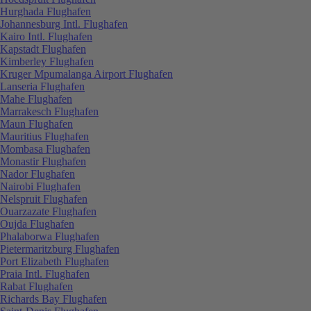
Hurghada Flughafen
Johannesburg Intl. Flughafen
Kairo Intl. Flughafen
Kapstadt Flughafen
Kimberley Flughafen
Kruger Mpumalanga Airport Flughafen
Lanseria Flughafen
Mahe Flughafen
Marrakesch Flughafen
Maun Flughafen
Mauritius Flughafen
Mombasa Flughafen
Monastir Flughafen
Nador Flughafen
Nairobi Flughafen
Nelspruit Flughafen
Ouarzazate Flughafen
Oujda Flughafen
Phalaborwa Flughafen
Pietermaritzburg Flughafen
Port Elizabeth Flughafen
Praia Intl. Flughafen
Rabat Flughafen
Richards Bay Flughafen