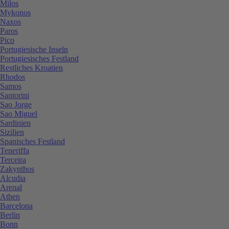
Milos
Mykonos
Naxos
Paros
Pico
Portugiesische Inseln
Portugiesisches Festland
Restliches Kroatien
Rhodos
Samos
Santorini
Sao Jorge
Sao Miguel
Sardinien
Sizilien
Spanisches Festland
Teneriffa
Terceira
Zakynthos
Alcudia
Arenal
Athen
Barcelona
Berlin
Bonn