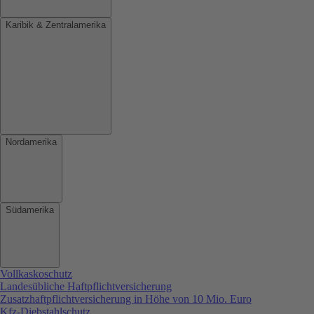
Karibik & Zentralamerika
Nordamerika
Südamerika
Vollkaskoschutz
Landesübliche Haftpflichtversicherung
Zusatzhaftpflichtversicherung in Höhe von 10 Mio. Euro
Kfz-Diebstahlschutz