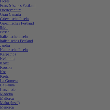
Flores
Französisches Festland
Fuerteventura
Gran Canaria
Griechische Inseln
Griechisches Festland
Ibiza
Istrien
Italienische Inseln
Italienisches Festland
Jandia
Kanarische Inseln
Karpathos
Kefalonia
Korfu
Korsika
Kos
Kreta
La Gomera
La Palma
Lanzarote
Madeira
Mallorca
Malta (Insel)
Menorca