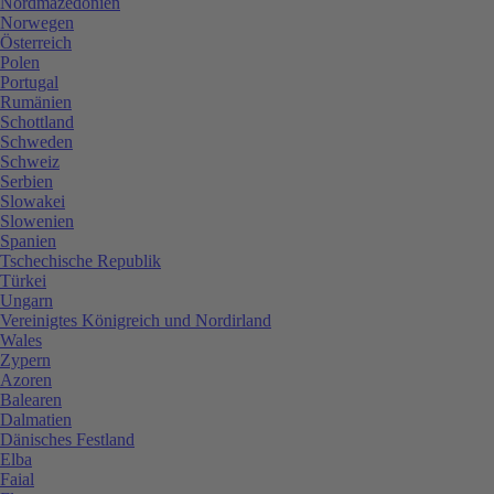
Nordmazedonien
Norwegen
Österreich
Polen
Portugal
Rumänien
Schottland
Schweden
Schweiz
Serbien
Slowakei
Slowenien
Spanien
Tschechische Republik
Türkei
Ungarn
Vereinigtes Königreich und Nordirland
Wales
Zypern
Azoren
Balearen
Dalmatien
Dänisches Festland
Elba
Faial