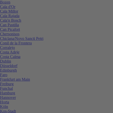
Bozen
Cala d'Or
Cala Millor
Cala Rajada
Cala'n Bosch
Can Pastilla
Can Picafort
Chersonisos
Chiclana/Novo Sancti Petri
Conil de la Frontera
Corralejo
Costa Adeje
Costa Calma
Dublin
Düsseldorf
Edinburgh
Faro
Frankfurt am Main
Freiburg
Funchal
Hamburg
Hannover
Horta
Köln
Kos-Stadt