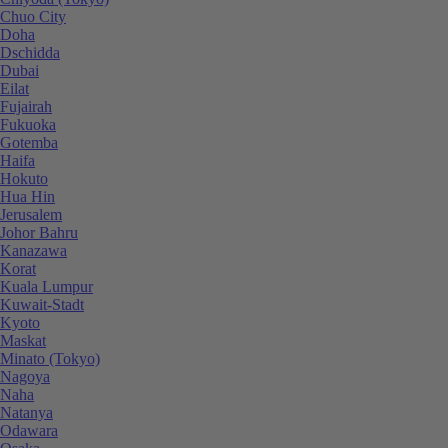
Chuo City
Doha
Dschidda
Dubai
Eilat
Fujairah
Fukuoka
Gotemba
Haifa
Hokuto
Hua Hin
Jerusalem
Johor Bahru
Kanazawa
Korat
Kuala Lumpur
Kuwait-Stadt
Kyoto
Maskat
Minato (Tokyo)
Nagoya
Naha
Natanya
Odawara