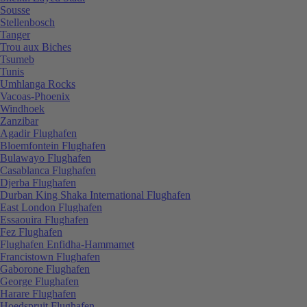
Sousse
Stellenbosch
Tanger
Trou aux Biches
Tsumeb
Tunis
Umhlanga Rocks
Vacoas-Phoenix
Windhoek
Zanzibar
Agadir Flughafen
Bloemfontein Flughafen
Bulawayo Flughafen
Casablanca Flughafen
Djerba Flughafen
Durban King Shaka International Flughafen
East London Flughafen
Essaouira Flughafen
Fez Flughafen
Flughafen Enfidha-Hammamet
Francistown Flughafen
Gaborone Flughafen
George Flughafen
Harare Flughafen
Hoedspruit Flughafen