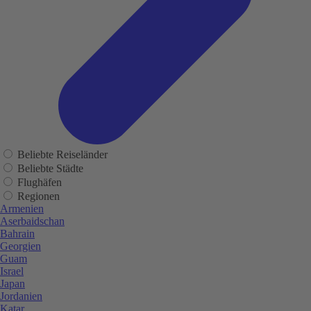
Beliebte Reiseländer
Beliebte Städte
Flughäfen
Regionen
Armenien
Aserbaidschan
Bahrain
Georgien
Guam
Israel
Japan
Jordanien
Katar