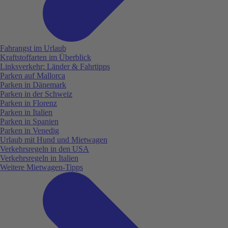
Fahrangst im Urlaub
Kraftstoffarten im Überblick
Linksverkehr: Länder & Fahrtipps
Parken auf Mallorca
Parken in Dänemark
Parken in der Schweiz
Parken in Florenz
Parken in Italien
Parken in Spanien
Parken in Venedig
Urlaub mit Hund und Mietwagen
Verkehrsregeln in den USA
Verkehrsregeln in Italien
Weitere Mietwagen-Tipps