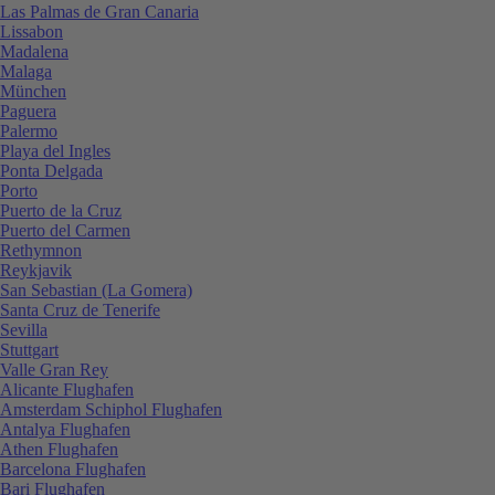
Las Palmas de Gran Canaria
Lissabon
Madalena
Malaga
München
Paguera
Palermo
Playa del Ingles
Ponta Delgada
Porto
Puerto de la Cruz
Puerto del Carmen
Rethymnon
Reykjavik
San Sebastian (La Gomera)
Santa Cruz de Tenerife
Sevilla
Stuttgart
Valle Gran Rey
Alicante Flughafen
Amsterdam Schiphol Flughafen
Antalya Flughafen
Athen Flughafen
Barcelona Flughafen
Bari Flughafen