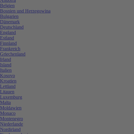
Andorra
Belgien
Bosnien und Herzegowina
Bulgarien
Dänemark
Deutschland
England
Estland
Finnland
Frankreich
Griechenland
Irland
Island
Italien
Kosovo
Kroatien
Lettland
Litauen
Luxemburg
Malta
Moldawien
Monaco
Montenegro
Niederlande
Nordirland