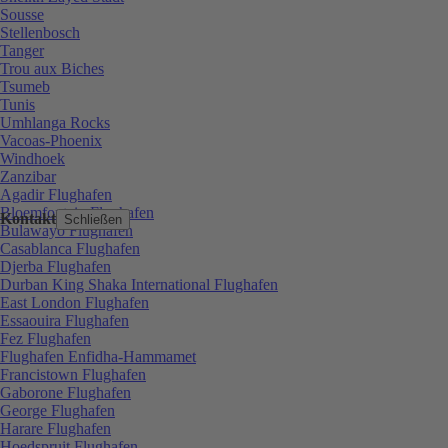
Sousse
Stellenbosch
Tanger
Trou aux Biches
Tsumeb
Tunis
Umhlanga Rocks
Vacoas-Phoenix
Windhoek
Zanzibar
Agadir Flughafen
Bloemfontein Flughafen
Kontakt
Schließen
Bulawayo Flughafen
Casablanca Flughafen
Djerba Flughafen
Durban King Shaka International Flughafen
East London Flughafen
Essaouira Flughafen
Fez Flughafen
Flughafen Enfidha-Hammamet
Francistown Flughafen
Gaborone Flughafen
George Flughafen
Harare Flughafen
Hoedspruit Flughafen