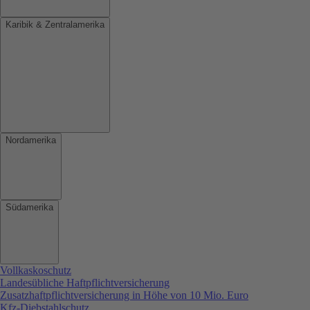
Karibik & Zentralamerika
Nordamerika
Südamerika
Vollkaskoschutz
Landesübliche Haftpflichtversicherung
Zusatzhaftpflichtversicherung in Höhe von 10 Mio. Euro
Kfz-Diebstahlschutz