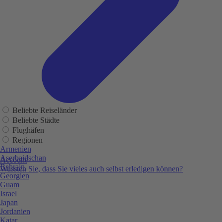
Beliebte Reiseländer
Beliebte Städte
Flughäfen
Regionen
Armenien
Aserbaidschan
Account
Bahrain
Wussten Sie, dass Sie vieles auch selbst erledigen können?
Georgien
Guam
Israel
Japan
Jordanien
Katar