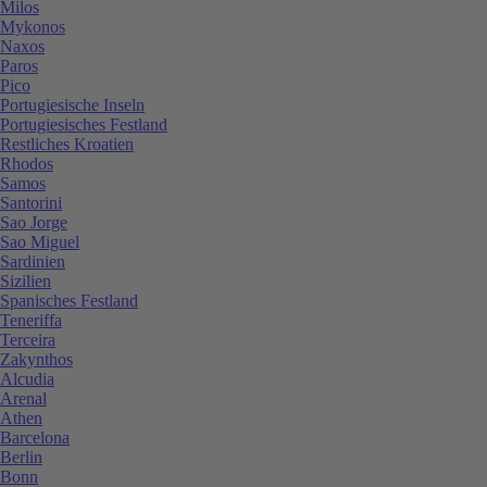
Milos
Mykonos
Naxos
Paros
Pico
Portugiesische Inseln
Portugiesisches Festland
Restliches Kroatien
Rhodos
Samos
Santorini
Sao Jorge
Sao Miguel
Sardinien
Sizilien
Spanisches Festland
Teneriffa
Terceira
Zakynthos
Alcudia
Arenal
Athen
Barcelona
Berlin
Bonn