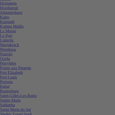
Hermanus
Hoedspruit
Johannesburg
Kairo
Kapstadt
Katima Mulilo
Le Morne
Le Port
Lüderitz
Marrakesch
Mombasa
Nairobi
Oujda
Péreybère
Pointe aux Piments
Port Elizabeth
Port Louis
Pretoria
Rabat
Rustenburg
Saint-Gilles-Les-Bains
Sainte-Marie
Saldanha
Santa Maria do Sal
Sheikh Zayed Stadt