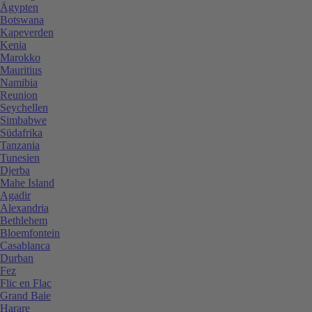
Ägypten
Botswana
Kapeverden
Kenia
Marokko
Mauritius
Namibia
Reunion
Seychellen
Simbabwe
Südafrika
Tanzania
Tunesien
Djerba
Mahe Island
Agadir
Alexandria
Bethlehem
Bloemfontein
Casablanca
Durban
Fez
Flic en Flac
Grand Baie
Harare