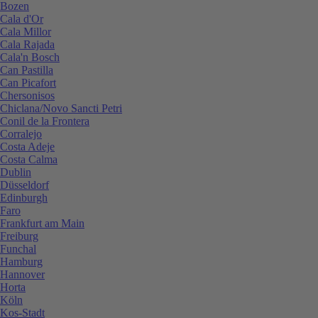
Bozen
Cala d'Or
Cala Millor
Cala Rajada
Cala'n Bosch
Can Pastilla
Can Picafort
Chersonisos
Chiclana/Novo Sancti Petri
Conil de la Frontera
Corralejo
Costa Adeje
Costa Calma
Dublin
Düsseldorf
Edinburgh
Faro
Frankfurt am Main
Freiburg
Funchal
Hamburg
Hannover
Horta
Köln
Kos-Stadt