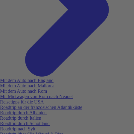
Mit dem Auto nach England
Mit dem Auto nach Mallorca
Mit dem Auto nach Rom
Mit Mietwagen von Rom nach Neapel
Reisetipps für die USA
Roadtrip an der französischen Atlantikküste
Roadtrip durch Albanien
Roadtrip durch Italien
Roadtrip durch Schottland
Roadtrip nach Sylt