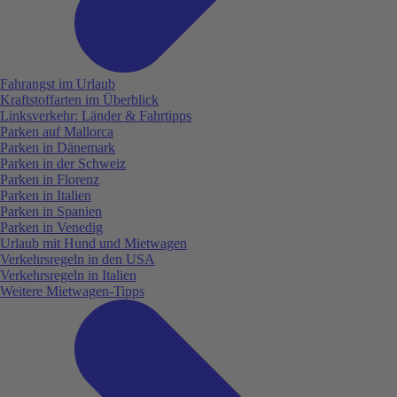
Fahrangst im Urlaub
Kraftstoffarten im Überblick
Linksverkehr: Länder & Fahrtipps
Parken auf Mallorca
Parken in Dänemark
Parken in der Schweiz
Parken in Florenz
Parken in Italien
Parken in Spanien
Parken in Venedig
Urlaub mit Hund und Mietwagen
Verkehrsregeln in den USA
Verkehrsregeln in Italien
Weitere Mietwagen-Tipps