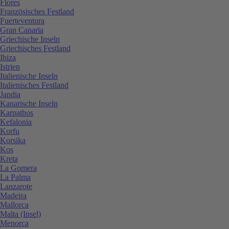
Flores
Französisches Festland
Fuerteventura
Gran Canaria
Griechische Inseln
Griechisches Festland
Ibiza
Istrien
Italienische Inseln
Italienisches Festland
Jandia
Kanarische Inseln
Karpathos
Kefalonia
Korfu
Korsika
Kos
Kreta
La Gomera
La Palma
Lanzarote
Madeira
Mallorca
Malta (Insel)
Menorca