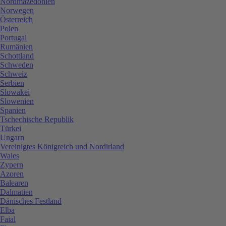
Nordmazedonien
Norwegen
Österreich
Polen
Portugal
Rumänien
Schottland
Schweden
Schweiz
Serbien
Slowakei
Slowenien
Spanien
Tschechische Republik
Türkei
Ungarn
Vereinigtes Königreich und Nordirland
Wales
Zypern
Azoren
Balearen
Dalmatien
Dänisches Festland
Elba
Faial