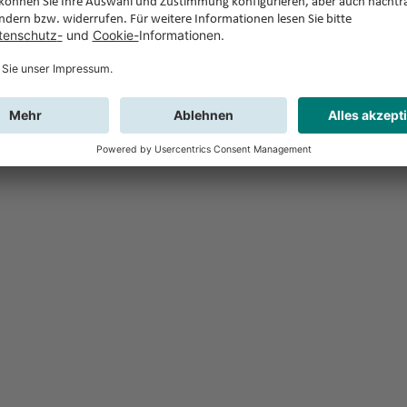
Feedback
Sie haben Fr
Buchung?