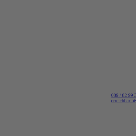
089 / 82 99 
erreichbar b