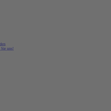
lden
 Sie uns!