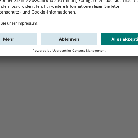
Feedback
Sie haben Fr
Buchung?