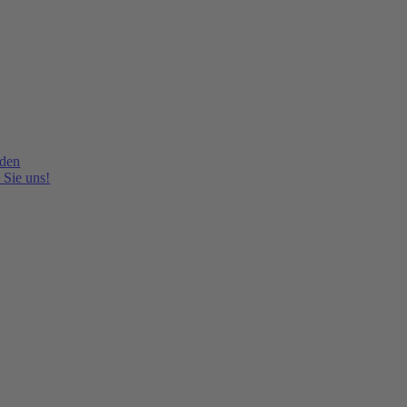
lden
 Sie uns!