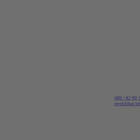
089 / 82 99 
erreichbar b