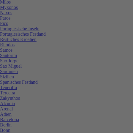
Milos
Mykonos
Naxos
Paros
Pico
Portugiesische Inseln
Portugiesisches Festland
Restliches Kroatien
Rhodos
Samos
Santorini
Sao Jorge
Sao Miguel
Sardinien
Sizilien
Spanisches Festland
Teneriffa
Terceira
Zakynthos
Alcudia
Arenal
Athen
Barcelona
Berlin
Bonn