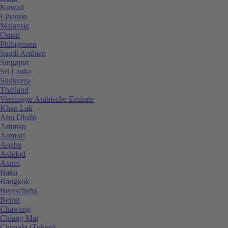
Kuwait
Libanon
Malaysia
Oman
Philippinen
Saudi Arabien
Singapur
Sri Lanka
Südkorea
Thailand
Vereinigte Arabische Emirate
Khao Lak
Abu Dhabi
Amman
Aomori
Aqaba
Ashdod
Atami
Baku
Bangkok
Beerscheba
Beirut
Chaweng
Chiang Mai
Chiyoda (Tokyo)