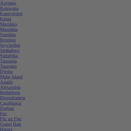
Ägypten
Botswana
Kapeverden
Kenia
Marokko
Mauritius
Namibia
Reunion
Seychellen
Simbabwe
Südafrika
Tanzania
Tunesien
Djerba
Mahe Island
Agadir
Alexandria
Bethlehem
Bloemfontein
Casablanca
Durban
Fez
Flic en Flac
Grand Baie
Harare