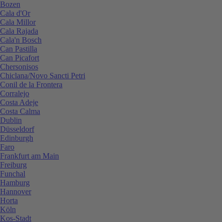
Bozen
Cala d'Or
Cala Millor
Cala Rajada
Cala'n Bosch
Can Pastilla
Can Picafort
Chersonisos
Chiclana/Novo Sancti Petri
Conil de la Frontera
Corralejo
Costa Adeje
Costa Calma
Dublin
Düsseldorf
Edinburgh
Faro
Frankfurt am Main
Freiburg
Funchal
Hamburg
Hannover
Horta
Köln
Kos-Stadt