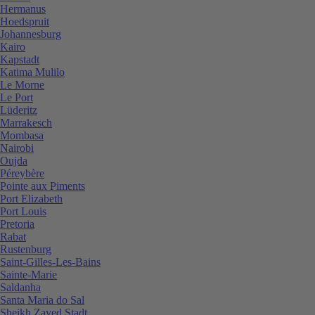
Hermanus
Hoedspruit
Johannesburg
Kairo
Kapstadt
Katima Mulilo
Le Morne
Le Port
Lüderitz
Marrakesch
Mombasa
Nairobi
Oujda
Péreybère
Pointe aux Piments
Port Elizabeth
Port Louis
Pretoria
Rabat
Rustenburg
Saint-Gilles-Les-Bains
Sainte-Marie
Saldanha
Santa Maria do Sal
Sheikh Zayed Stadt