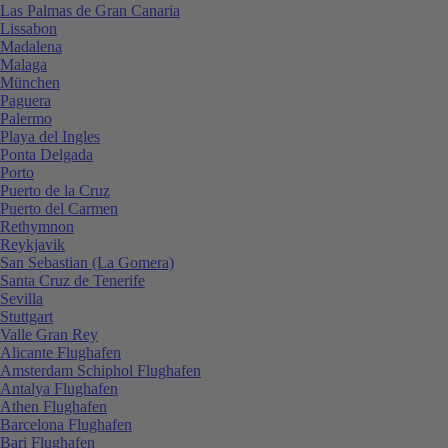
Las Palmas de Gran Canaria
Lissabon
Madalena
Malaga
München
Paguera
Palermo
Playa del Ingles
Ponta Delgada
Porto
Puerto de la Cruz
Puerto del Carmen
Rethymnon
Reykjavik
San Sebastian (La Gomera)
Santa Cruz de Tenerife
Sevilla
Stuttgart
Valle Gran Rey
Alicante Flughafen
Amsterdam Schiphol Flughafen
Antalya Flughafen
Athen Flughafen
Barcelona Flughafen
Bari Flughafen