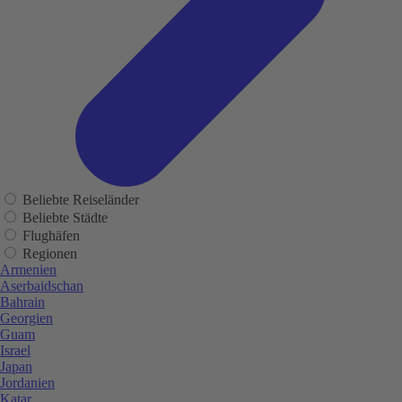
Beliebte Reiseländer
Beliebte Städte
Flughäfen
Regionen
Armenien
Aserbaidschan
Bahrain
Georgien
Guam
Israel
Japan
Jordanien
Katar