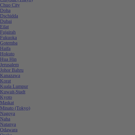
Chuo City
Doha
Dschidda
Dubai
Eilat
Fujairah
Fukuoka
Gotemba
Haifa
Hokuto
Hua Hin
Jerusalem
Johor Bahru
Kanazawa
Korat
Kuala Lumpur
Kuwait-Stadt
Kyoto
Maskat
Minato (Tokyo)
Nagoya
Naha
Natanya
Odawara