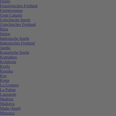
Flores
Französisches Festland
Fuerteventura
Gran Canaria
Griechische Inseln
Griechisches Festland
Ibiza
Istrien
Italienische Inseln
Italienisches Festland
Jandia
Kanarische Inseln
Karpathos
Kefalonia
Korfu
Korsika
Kos
Kreta
La Gomera
La Palma
Lanzarote
Madeira
Mallorca
Malta (Insel)
Menorca