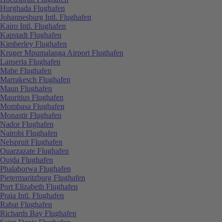
Hurghada Flughafen
Johannesburg Intl. Flughafen
Kairo Intl. Flughafen
Kapstadt Flughafen
Kimberley Flughafen
Kruger Mpumalanga Airport Flughafen
Lanseria Flughafen
Mahe Flughafen
Marrakesch Flughafen
Maun Flughafen
Mauritius Flughafen
Mombasa Flughafen
Monastir Flughafen
Nador Flughafen
Nairobi Flughafen
Nelspruit Flughafen
Ouarzazate Flughafen
Oujda Flughafen
Phalaborwa Flughafen
Pietermaritzburg Flughafen
Port Elizabeth Flughafen
Praia Intl. Flughafen
Rabat Flughafen
Richards Bay Flughafen