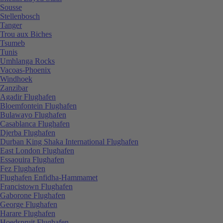
Sousse
Stellenbosch
Tanger
Trou aux Biches
Tsumeb
Tunis
Umhlanga Rocks
Vacoas-Phoenix
Windhoek
Zanzibar
Agadir Flughafen
Bloemfontein Flughafen
Bulawayo Flughafen
Casablanca Flughafen
Djerba Flughafen
Durban King Shaka International Flughafen
East London Flughafen
Essaouira Flughafen
Fez Flughafen
Flughafen Enfidha-Hammamet
Francistown Flughafen
Gaborone Flughafen
George Flughafen
Harare Flughafen
Hoedspruit Flughafen