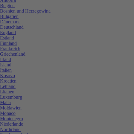
Andorra
Belgien
Bosnien und Herzegowina
Bulgarien
Dänemark
Deutschland
England
Estland
Finnland
Frankreich
Griechenland
Irland
Island
Italien
Kosovo
Kroatien
Lettland
Litauen
Luxemburg
Malta
Moldawien
Monaco
Montenegro
Niederlande
Nordirland