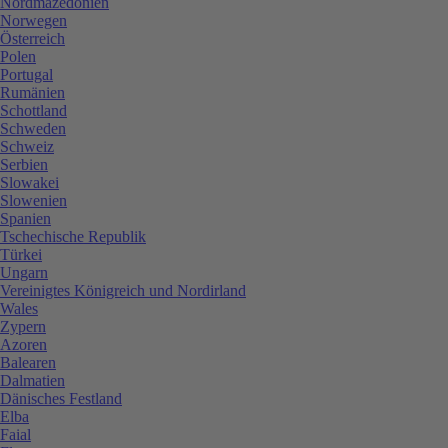
Nordmazedonien
Norwegen
Österreich
Polen
Portugal
Rumänien
Schottland
Schweden
Schweiz
Serbien
Slowakei
Slowenien
Spanien
Tschechische Republik
Türkei
Ungarn
Vereinigtes Königreich und Nordirland
Wales
Zypern
Azoren
Balearen
Dalmatien
Dänisches Festland
Elba
Faial