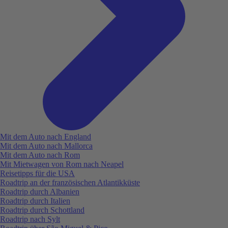
Mit dem Auto nach England
Mit dem Auto nach Mallorca
Mit dem Auto nach Rom
Mit Mietwagen von Rom nach Neapel
Reisetipps für die USA
Roadtrip an der französischen Atlantikküste
Roadtrip durch Albanien
Roadtrip durch Italien
Roadtrip durch Schottland
Roadtrip nach Sylt