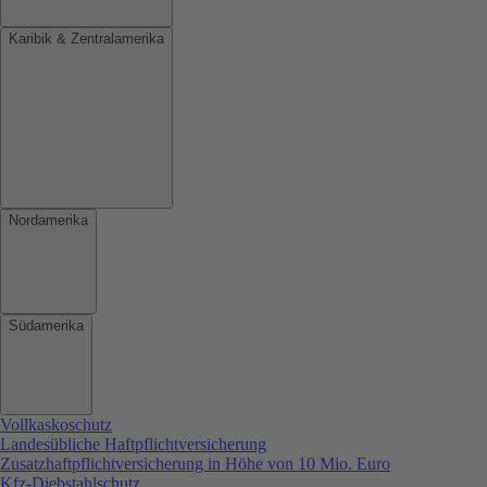
Karibik & Zentralamerika
Nordamerika
Südamerika
Vollkaskoschutz
Landesübliche Haftpflichtversicherung
Zusatzhaftpflichtversicherung in Höhe von 10 Mio. Euro
Kfz-Diebstahlschutz