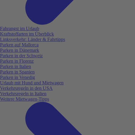
Fahrangst im Urlaub
Kraftstoffarten im Überblick
Linksverkehr: Länder & Fahrtipps
Parken auf Mallorca
Parken in Dänemark
Parken in der Schweiz
Parken in Florenz
Parken in Italien
Parken in Spanien
Parken in Venedig
Urlaub mit Hund und Mietwagen
Verkehrsregeln in den USA
Verkehrsregeln in Italien
Weitere Mietwagen-Tipps