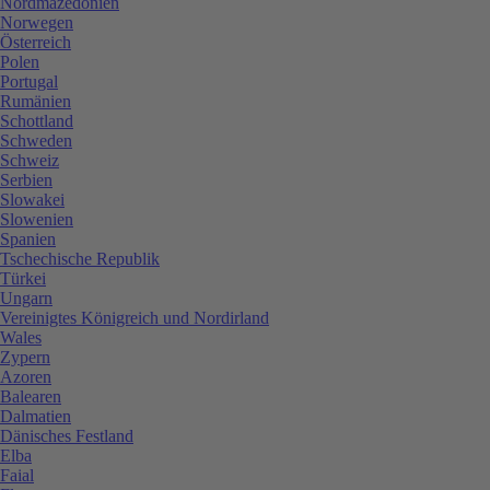
Nordmazedonien
Norwegen
Österreich
Polen
Portugal
Rumänien
Schottland
Schweden
Schweiz
Serbien
Slowakei
Slowenien
Spanien
Tschechische Republik
Türkei
Ungarn
Vereinigtes Königreich und Nordirland
Wales
Zypern
Azoren
Balearen
Dalmatien
Dänisches Festland
Elba
Faial