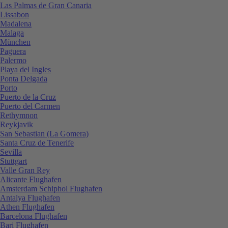
Las Palmas de Gran Canaria
Lissabon
Madalena
Malaga
München
Paguera
Palermo
Playa del Ingles
Ponta Delgada
Porto
Puerto de la Cruz
Puerto del Carmen
Rethymnon
Reykjavik
San Sebastian (La Gomera)
Santa Cruz de Tenerife
Sevilla
Stuttgart
Valle Gran Rey
Alicante Flughafen
Amsterdam Schiphol Flughafen
Antalya Flughafen
Athen Flughafen
Barcelona Flughafen
Bari Flughafen