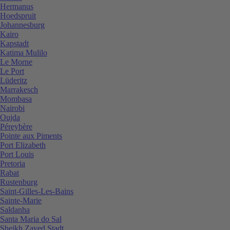
Hermanus
Hoedspruit
Johannesburg
Kairo
Kapstadt
Katima Mulilo
Le Morne
Le Port
Lüderitz
Marrakesch
Mombasa
Nairobi
Oujda
Péreybère
Pointe aux Piments
Port Elizabeth
Port Louis
Pretoria
Rabat
Rustenburg
Saint-Gilles-Les-Bains
Sainte-Marie
Saldanha
Santa Maria do Sal
Sheikh Zayed Stadt