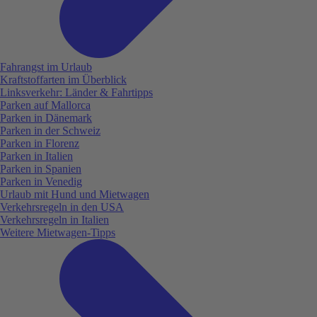
Fahrangst im Urlaub
Kraftstoffarten im Überblick
Linksverkehr: Länder & Fahrtipps
Parken auf Mallorca
Parken in Dänemark
Parken in der Schweiz
Parken in Florenz
Parken in Italien
Parken in Spanien
Parken in Venedig
Urlaub mit Hund und Mietwagen
Verkehrsregeln in den USA
Verkehrsregeln in Italien
Weitere Mietwagen-Tipps