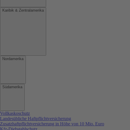
Karibik & Zentralamerika
Nordamerika
Südamerika
Vollkaskoschutz
Landesübliche Haftpflichtversicherung
Zusatzhaftpflichtversicherung in Höhe von 10 Mio. Euro
Kfz-Diebstahlschutz