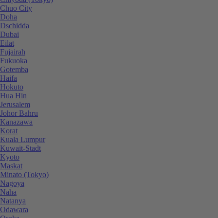
Chuo City
Doha
Dschidda
Dubai
Eilat
Fujairah
Fukuoka
Gotemba
Haifa
Hokuto
Hua Hin
Jerusalem
Johor Bahru
Kanazawa
Korat
Kuala Lumpur
Kuwait-Stadt
Kyoto
Maskat
Minato (Tokyo)
Nagoya
Naha
Natanya
Odawara