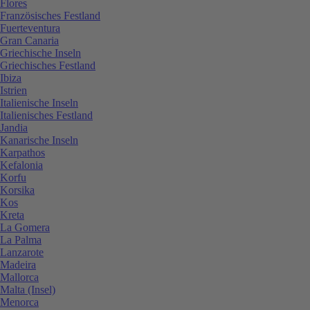
Flores
Französisches Festland
Fuerteventura
Gran Canaria
Griechische Inseln
Griechisches Festland
Ibiza
Istrien
Italienische Inseln
Italienisches Festland
Jandia
Kanarische Inseln
Karpathos
Kefalonia
Korfu
Korsika
Kos
Kreta
La Gomera
La Palma
Lanzarote
Madeira
Mallorca
Malta (Insel)
Menorca