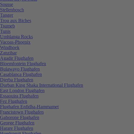
Sousse
Stellenbosch
Tanger
Trou aux Biches
Tsumeb
Tunis
Umhlanga Rocks
Vacoas-Phoenix
Windhoek
Zanzibar
Agadir Flughafen
Bloemfontein Flughafen
Bulawayo Flughafen
Casablanca Flughafen
Djerba Flughafen
Durban King Shaka International Flughafen
East London Flughafen
Essaouira Flughafen
Fez Flughafen
Flughafen Enfidha-Hammamet
Francistown Flughafen
Gaborone Flughafen
George Flughafen
Harare Flughafen
Hoedspruit Flughafen