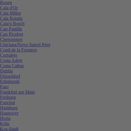
Bozen
Cala d'Or
Cala Millor
Cala Rajada
Cala'n Bosch
Can Pastilla
Can Picafort
Chersonisos
Chiclana/Novo Sancti Petri
Conil de la Frontera
Corralejo
Costa Adeje
Costa Calma
Dublin
Düsseldorf
Edinburgh
Faro
Frankfurt am Main
Freiburg
Funchal
Hamburg
Hannover
Horta
Köln
Kos-Stadt