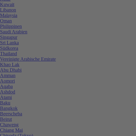
Kuwait
Libanon
Malaysia
Oman
Philippinen
Saudi Arabien
Singapur
Sri Lanka
Südkorea
Thailand
Vereinigte Arabische Emirate
Khao Lak
Abu Dhabi
Amman
Aomori
Aqaba
Ashdod
Atami
Baku
Bangkok
Beerscheba
Beirut
Chaweng
Chiang Mai
Chiyoda (Tokyo)