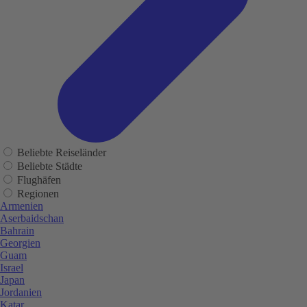
Beliebte Reiseländer
Beliebte Städte
Flughäfen
Regionen
Armenien
Aserbaidschan
Bahrain
Georgien
Guam
Israel
Japan
Jordanien
Katar