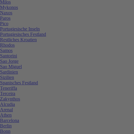
Milos
Mykonos
Naxos
Paros
Pico
Portugiesische Inseln
Portugiesisches Festland
Restliches Kroatien
Rhodos
Samos
Santorini
Sao Jorge
Sao Miguel
Sardinien
Sizilien
Spanisches Festland
Teneriffa
Terceira
Zakynthos
Alcudia
Arenal
Athen
Barcelona
Berlin
Bonn