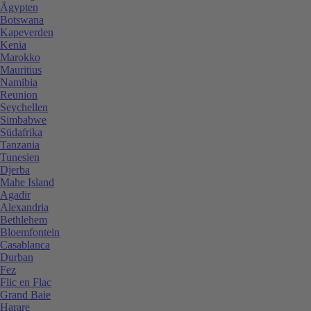
Ägypten
Botswana
Kapeverden
Kenia
Marokko
Mauritius
Namibia
Reunion
Seychellen
Simbabwe
Südafrika
Tanzania
Tunesien
Djerba
Mahe Island
Agadir
Alexandria
Bethlehem
Bloemfontein
Casablanca
Durban
Fez
Flic en Flac
Grand Baie
Harare