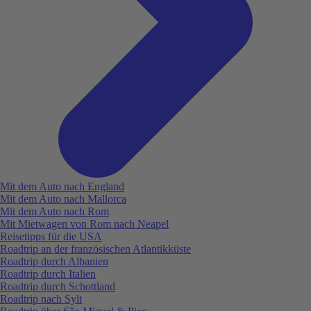
Mit dem Auto nach England
Mit dem Auto nach Mallorca
Mit dem Auto nach Rom
Mit Mietwagen von Rom nach Neapel
Reisetipps für die USA
Roadtrip an der französischen Atlantikküste
Roadtrip durch Albanien
Roadtrip durch Italien
Roadtrip durch Schottland
Roadtrip nach Sylt