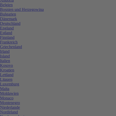
Andorra
Belgien
Bosnien und Herzegowina
Bulgarien
Dänemark
Deutschland
England
Estland
Finnland
Frankreich
Griechenland
Irland
Island
Italien
Kosovo
Kroatien
Lettland
Litauen
Luxemburg
Malta
Moldawien
Monaco
Montenegro
Niederlande
Nordirland