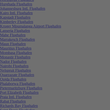
Hurghada Flughafen
Johannesburg Intl. Flughafen
Kairo Intl. Flughafen
Kapstadt Flughafen
Kimberley Flughafen
Kruger Mpumalanga Airport Flughafen
Lanseria Flughafen
Mahe Flughafen
Marrakesch Flughafen
Maun Flughafen
Mauritius Flughafen
Mombasa Flughafen
Monastir Flughafen
Nador Flughafen
Nairobi Flughafen
Nelspruit Flughafen
Ouarzazate Flughafen
Oujda Flughafen
Phalaborwa Flughafen
Pietermaritzburg Flughafen
Port Elizabeth Flughafen
Praia Intl. Flughafen
Rabat Flughafen
Richards Bay Flughafen