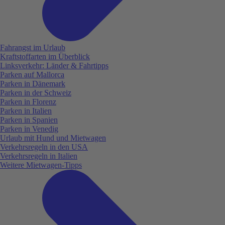
Fahrangst im Urlaub
Kraftstoffarten im Überblick
Linksverkehr: Länder & Fahrtipps
Parken auf Mallorca
Parken in Dänemark
Parken in der Schweiz
Parken in Florenz
Parken in Italien
Parken in Spanien
Parken in Venedig
Urlaub mit Hund und Mietwagen
Verkehrsregeln in den USA
Verkehrsregeln in Italien
Weitere Mietwagen-Tipps