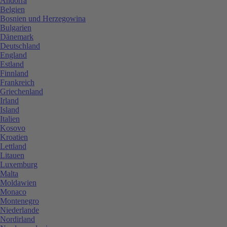
Andorra
Belgien
Bosnien und Herzegowina
Bulgarien
Dänemark
Deutschland
England
Estland
Finnland
Frankreich
Griechenland
Irland
Island
Italien
Kosovo
Kroatien
Lettland
Litauen
Luxemburg
Malta
Moldawien
Monaco
Montenegro
Niederlande
Nordirland