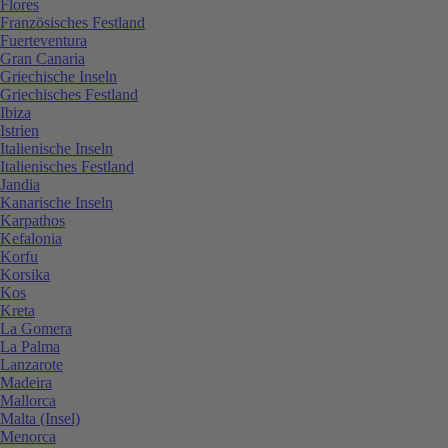
Flores
Französisches Festland
Fuerteventura
Gran Canaria
Griechische Inseln
Griechisches Festland
Ibiza
Istrien
Italienische Inseln
Italienisches Festland
Jandia
Kanarische Inseln
Karpathos
Kefalonia
Korfu
Korsika
Kos
Kreta
La Gomera
La Palma
Lanzarote
Madeira
Mallorca
Malta (Insel)
Menorca