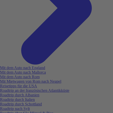
Mit dem Auto nach England
Mit dem Auto nach Mallorca
Mit dem Auto nach Rom
Mit Mietwagen von Rom nach Neapel
Reisetipps für die USA
Roadtrip an der französischen Atlantikküste
Roadtrip durch Albanien
Roadtrip durch Italien
Roadtrip durch Schottland
Roadtrip nach Sylt