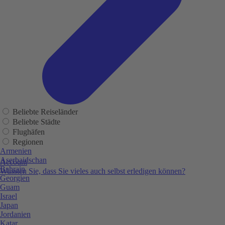
Beliebte Reiseländer
Beliebte Städte
Flughäfen
Regionen
Armenien
Aserbaidschan
Account
Bahrain
Wussten Sie, dass Sie vieles auch selbst erledigen können?
Georgien
Guam
Israel
Japan
Jordanien
Katar