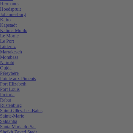
Hermanus
Hoedspruit
Johannesburg
Kairo
Kapstadt
Katima Mulilo
Le Morne
Le Port
Lüderitz
Marrakesch
Mombasa
Nairobi
Oujda
Péreybère
Pointe aux Piments
Port Elizabeth
Port Louis
Pretoria
Rabat
Rustenburg
Saint-Gilles-Les-Bains
Sainte-Marie
Saldanha
Santa Maria do Sal
Sheikh Zayed Stadt