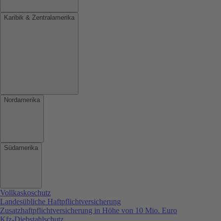
Karibik & Zentralamerika
Nordamerika
Südamerika
Vollkaskoschutz
Landesübliche Haftpflichtversicherung
Zusatzhaftpflichtversicherung in Höhe von 10 Mio. Euro
Kfz-Diebstahlschutz