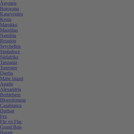
Ägypten
Botswana
Kapeverden
Kenia
Marokko
Mauritius
Namibia
Reunion
Seychellen
Simbabwe
Südafrika
Tanzania
Tunesien
Djerba
Mahe Island
Agadir
Alexandria
Bethlehem
Bloemfontein
Casablanca
Durban
Fez
Flic en Flac
Grand Baie
Harare