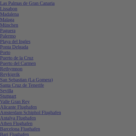
Las Palmas de Gran Canaria
Lissabon
Madalena
Malaga
München
Paguera
Palermo
Playa del Ingles
Ponta Delgada
Porto
Puerto de la Cruz
Puerto del Carmen
Rethymnon
Reykjavik
San Sebastian (La Gomera)
Santa Cruz de Tenerife
Sevilla
Stuttgart
Valle Gran Rey
Alicante Flughafen
Amsterdam Schiphol Flughafen
Antalya Flughafen
Athen Flughafen
Barcelona Flughafen
Bari Flughafen