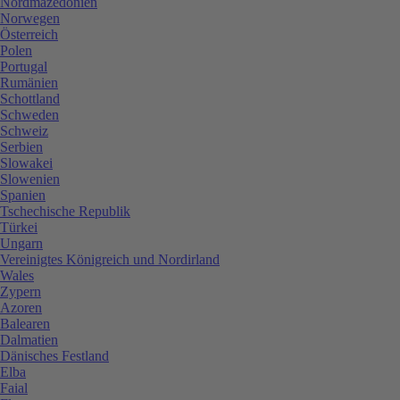
Nordmazedonien
Norwegen
Österreich
Polen
Portugal
Rumänien
Schottland
Schweden
Schweiz
Serbien
Slowakei
Slowenien
Spanien
Tschechische Republik
Türkei
Ungarn
Vereinigtes Königreich und Nordirland
Wales
Zypern
Azoren
Balearen
Dalmatien
Dänisches Festland
Elba
Faial