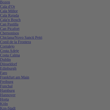
Bozen
Cala d'Or
Cala Millor
Cala Rajada
Cala'n Bosch
Can Pastilla
Can Picafort
Chersonisos
Chiclana/Novo Sancti Petri
Conil de la Frontera
Corralejo
Costa Adeje
Costa Calma
Dublin
Düsseldorf
Edinburgh
Faro
Frankfurt am Main
Freiburg
Funchal
Hamburg
Hannover
Horta
Köln
Kos-Stadt