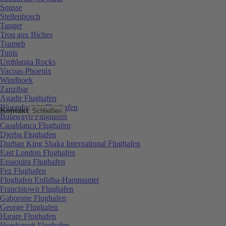
Sousse
Stellenbosch
Tanger
Trou aux Biches
Tsumeb
Tunis
Umhlanga Rocks
Vacoas-Phoenix
Windhoek
Zanzibar
Agadir Flughafen
Bloemfontein Flughafen
Kontakt
Schließen
Bulawayo Flughafen
Casablanca Flughafen
Djerba Flughafen
Durban King Shaka International Flughafen
East London Flughafen
Essaouira Flughafen
Fez Flughafen
Flughafen Enfidha-Hammamet
Francistown Flughafen
Gaborone Flughafen
George Flughafen
Harare Flughafen
Hoedspruit Flughafen