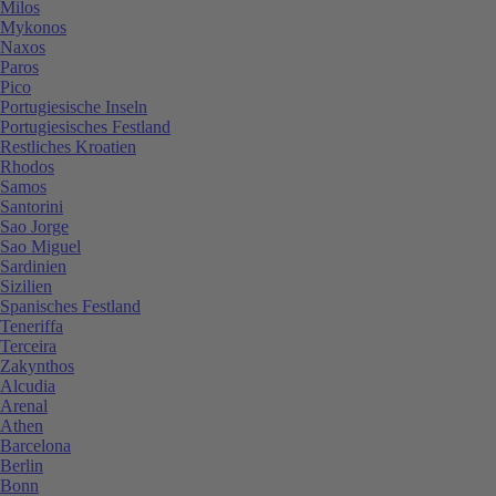
Milos
Mykonos
Naxos
Paros
Pico
Portugiesische Inseln
Portugiesisches Festland
Restliches Kroatien
Rhodos
Samos
Santorini
Sao Jorge
Sao Miguel
Sardinien
Sizilien
Spanisches Festland
Teneriffa
Terceira
Zakynthos
Alcudia
Arenal
Athen
Barcelona
Berlin
Bonn