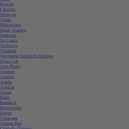
Kuwait
Libanon
Malaysia
Oman
Philippinen
Saudi Arabien
Singapur
Sri Lanka
Südkorea
Thailand
Vereinigte Arabische Emirate
Khao Lak
Abu Dhabi
Amman
Aomori
Aqaba
Ashdod
Atami
Baku
Bangkok
Beerscheba
Beirut
Chaweng
Chiang Mai
Chiyoda (Tokyo)