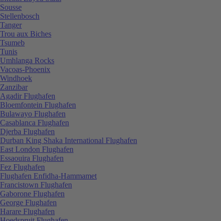
Sousse
Stellenbosch
Tanger
Trou aux Biches
Tsumeb
Tunis
Umhlanga Rocks
Vacoas-Phoenix
Windhoek
Zanzibar
Agadir Flughafen
Bloemfontein Flughafen
Bulawayo Flughafen
Casablanca Flughafen
Djerba Flughafen
Durban King Shaka International Flughafen
East London Flughafen
Essaouira Flughafen
Fez Flughafen
Flughafen Enfidha-Hammamet
Francistown Flughafen
Gaborone Flughafen
George Flughafen
Harare Flughafen
Hoedspruit Flughafen