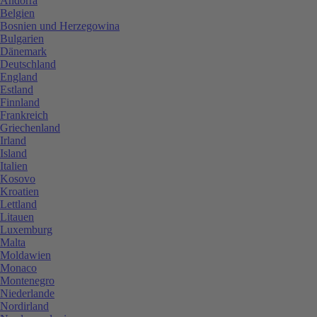
Andorra
Belgien
Bosnien und Herzegowina
Bulgarien
Dänemark
Deutschland
England
Estland
Finnland
Frankreich
Griechenland
Irland
Island
Italien
Kosovo
Kroatien
Lettland
Litauen
Luxemburg
Malta
Moldawien
Monaco
Montenegro
Niederlande
Nordirland