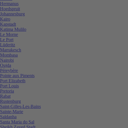
Hermanus
Hoedspruit
Johannesburg
Kairo
Kapstadt
Katima Mulilo
Le Morne
Le Port
Lüderitz
Marrakesch
Mombasa
Nairobi
Oujda
Péreybère
Pointe aux Piments
Port Elizabeth
Port Louis
Pretoria
Rabat
Rustenburg
Saint-Gilles-Les-Bains
Sainte-Marie
Saldanha
Santa Maria do Sal
Sheikh Zayed Stadt