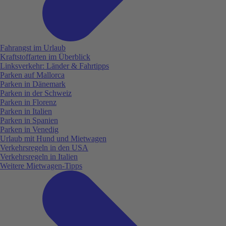
Fahrangst im Urlaub
Kraftstoffarten im Überblick
Linksverkehr: Länder & Fahrtipps
Parken auf Mallorca
Parken in Dänemark
Parken in der Schweiz
Parken in Florenz
Parken in Italien
Parken in Spanien
Parken in Venedig
Urlaub mit Hund und Mietwagen
Verkehrsregeln in den USA
Verkehrsregeln in Italien
Weitere Mietwagen-Tipps