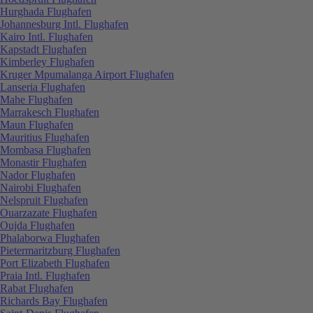
Hurghada Flughafen
Johannesburg Intl. Flughafen
Kairo Intl. Flughafen
Kapstadt Flughafen
Kimberley Flughafen
Kruger Mpumalanga Airport Flughafen
Lanseria Flughafen
Mahe Flughafen
Marrakesch Flughafen
Maun Flughafen
Mauritius Flughafen
Mombasa Flughafen
Monastir Flughafen
Nador Flughafen
Nairobi Flughafen
Nelspruit Flughafen
Ouarzazate Flughafen
Oujda Flughafen
Phalaborwa Flughafen
Pietermaritzburg Flughafen
Port Elizabeth Flughafen
Praia Intl. Flughafen
Rabat Flughafen
Richards Bay Flughafen