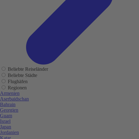
Beliebte Reiseländer
Beliebte Städte
Flughäfen
Regionen
Armenien
Aserbaidschan
Bahrain
Georgien
Guam
Israel
Japan
Jordanien
Katar