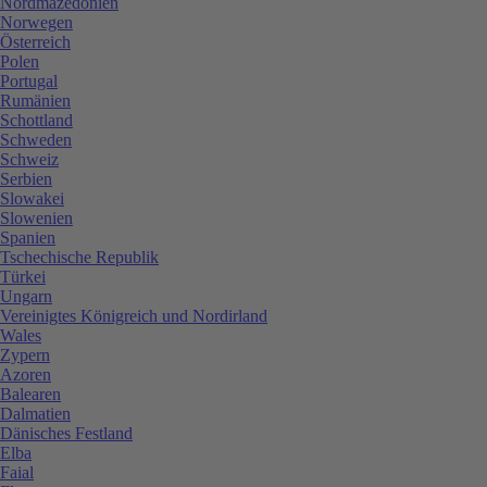
Nordmazedonien
Norwegen
Österreich
Polen
Portugal
Rumänien
Schottland
Schweden
Schweiz
Serbien
Slowakei
Slowenien
Spanien
Tschechische Republik
Türkei
Ungarn
Vereinigtes Königreich und Nordirland
Wales
Zypern
Azoren
Balearen
Dalmatien
Dänisches Festland
Elba
Faial