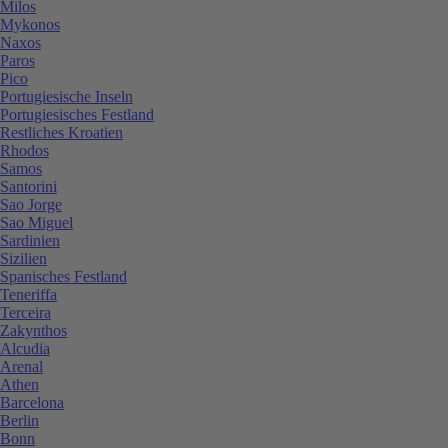
Milos
Mykonos
Naxos
Paros
Pico
Portugiesische Inseln
Portugiesisches Festland
Restliches Kroatien
Rhodos
Samos
Santorini
Sao Jorge
Sao Miguel
Sardinien
Sizilien
Spanisches Festland
Teneriffa
Terceira
Zakynthos
Alcudia
Arenal
Athen
Barcelona
Berlin
Bonn