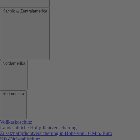
Karibik & Zentralamerika
Nordamerika
Südamerika
Vollkaskoschutz
Landesübliche Haftpflichtversicherung
Zusatzhaftpflichtversicherung in Höhe von 10 Mio. Euro
Kfz-Diebstahlschutz