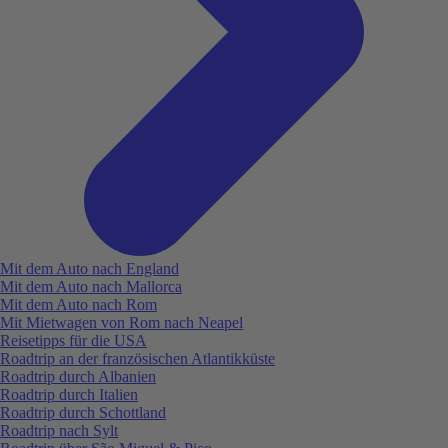
Mit dem Auto nach England
Mit dem Auto nach Mallorca
Mit dem Auto nach Rom
Mit Mietwagen von Rom nach Neapel
Reisetipps für die USA
Roadtrip an der französischen Atlantikküste
Roadtrip durch Albanien
Roadtrip durch Italien
Roadtrip durch Schottland
Roadtrip nach Sylt