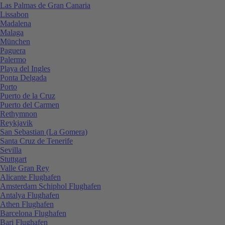
Las Palmas de Gran Canaria
Lissabon
Madalena
Malaga
München
Paguera
Palermo
Playa del Ingles
Ponta Delgada
Porto
Puerto de la Cruz
Puerto del Carmen
Rethymnon
Reykjavik
San Sebastian (La Gomera)
Santa Cruz de Tenerife
Sevilla
Stuttgart
Valle Gran Rey
Alicante Flughafen
Amsterdam Schiphol Flughafen
Antalya Flughafen
Athen Flughafen
Barcelona Flughafen
Bari Flughafen