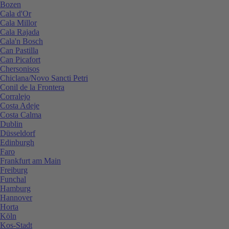
Bozen
Cala d'Or
Cala Millor
Cala Rajada
Cala'n Bosch
Can Pastilla
Can Picafort
Chersonisos
Chiclana/Novo Sancti Petri
Conil de la Frontera
Corralejo
Costa Adeje
Costa Calma
Dublin
Düsseldorf
Edinburgh
Faro
Frankfurt am Main
Freiburg
Funchal
Hamburg
Hannover
Horta
Köln
Kos-Stadt