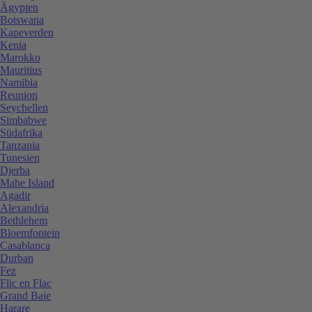
Ägypten
Botswana
Kapeverden
Kenia
Marokko
Mauritius
Namibia
Reunion
Seychellen
Simbabwe
Südafrika
Tanzania
Tunesien
Djerba
Mahe Island
Agadir
Alexandria
Bethlehem
Bloemfontein
Casablanca
Durban
Fez
Flic en Flac
Grand Baie
Harare