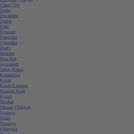
Chuo City
Doha
Dschidda
Dubai
Eilat
Fujairah
Fukuoka
Gotemba
Haifa
Hokuto
Hua Hin
Jerusalem
Johor Bahru
Kanazawa
Korat
Kuala Lumpur
Kuwait-Stadt
Kyoto
Maskat
Minato (Tokyo)
Nagoya
Naha
Natanya
Odawara