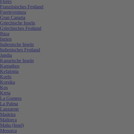
Flores
Französisches Festland
Fuerteventura
Gran Canaria
Griechische Inseln
Griechisches Festland
Ibiza
Istrien
Italienische Inseln
Italienisches Festland
Jandia
Kanarische Inseln
Karpathos
Kefalonia
Korfu
Korsika
Kos
Kreta
La Gomera
La Palma
Lanzarote
Madeira
Mallorca
Malta (Insel)
Menorca