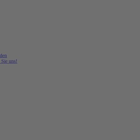
lden
 Sie uns!