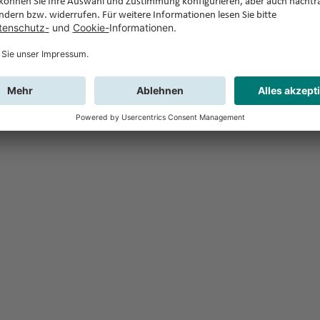
Feedback
Sie haben Fr
Buchung?