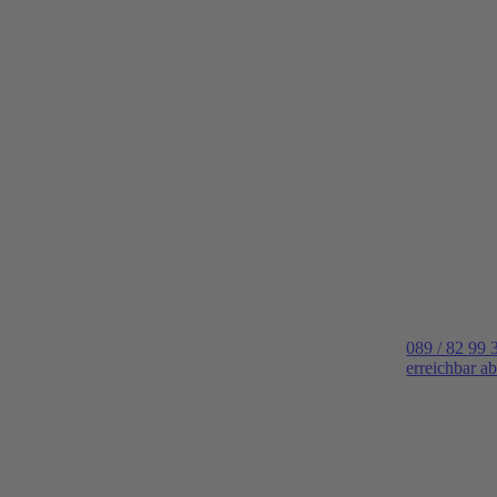
089 / 82 99 
erreichbar a