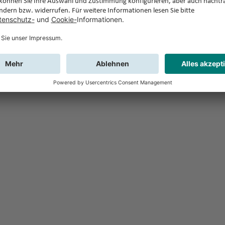
Feedback
Sie haben Fr
Buchung?