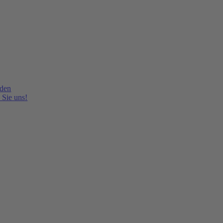
lden
 Sie uns!