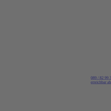
089 / 82 99 
erreichbar a