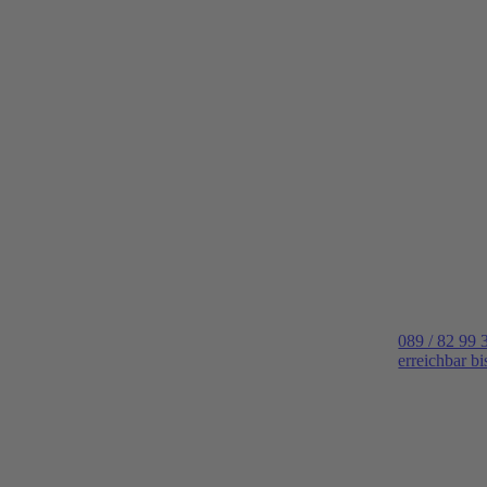
089 / 82 99 
erreichbar b