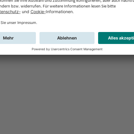
Feedback
Sie haben Fr
Buchung?