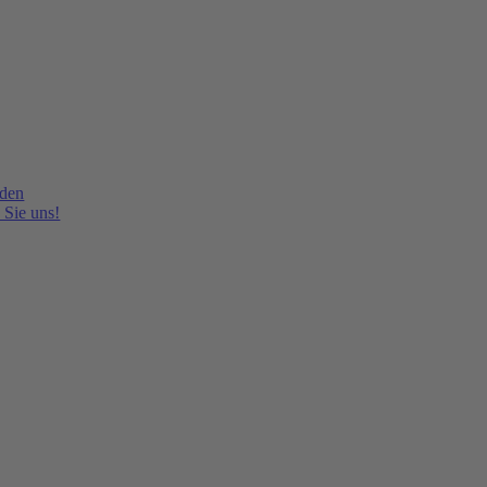
lden
 Sie uns!