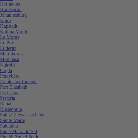
Hermanus
Hoedspruit
Johannesburg
Kairo
Kapstadt
Katima Mulilo
Le Morne
Le Port
Lüderitz
Marrakesch
Mombasa
Nairobi
Oujda
Péreybère
Pointe aux Piments
Port Elizabeth
Port Louis
Pretoria
Rabat
Rustenburg
Saint-Gilles-Les-Bains
Sainte-Marie
Saldanha
Santa Maria do Sal
Sheikh Zayed Stadt