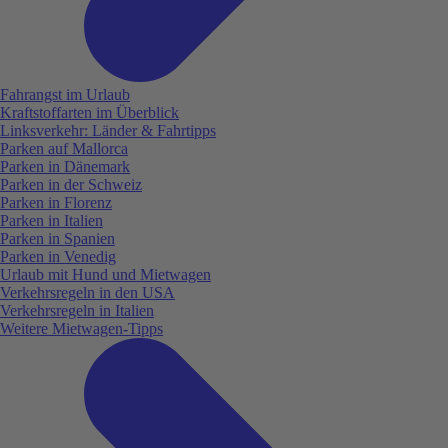
Fahrangst im Urlaub
Kraftstoffarten im Überblick
Linksverkehr: Länder & Fahrtipps
Parken auf Mallorca
Parken in Dänemark
Parken in der Schweiz
Parken in Florenz
Parken in Italien
Parken in Spanien
Parken in Venedig
Urlaub mit Hund und Mietwagen
Verkehrsregeln in den USA
Verkehrsregeln in Italien
Weitere Mietwagen-Tipps