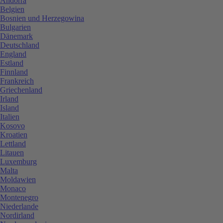
Andorra
Belgien
Bosnien und Herzegowina
Bulgarien
Dänemark
Deutschland
England
Estland
Finnland
Frankreich
Griechenland
Irland
Island
Italien
Kosovo
Kroatien
Lettland
Litauen
Luxemburg
Malta
Moldawien
Monaco
Montenegro
Niederlande
Nordirland