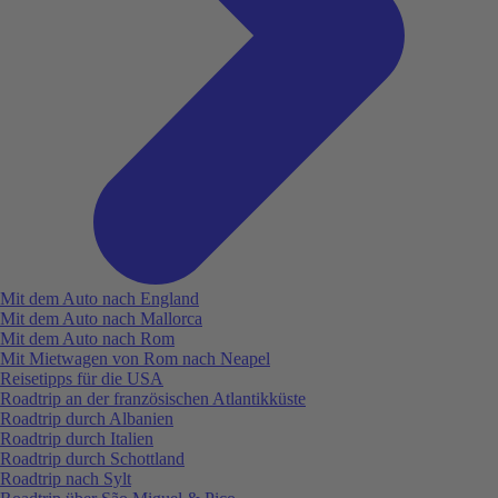
Mit dem Auto nach England
Mit dem Auto nach Mallorca
Mit dem Auto nach Rom
Mit Mietwagen von Rom nach Neapel
Reisetipps für die USA
Roadtrip an der französischen Atlantikküste
Roadtrip durch Albanien
Roadtrip durch Italien
Roadtrip durch Schottland
Roadtrip nach Sylt