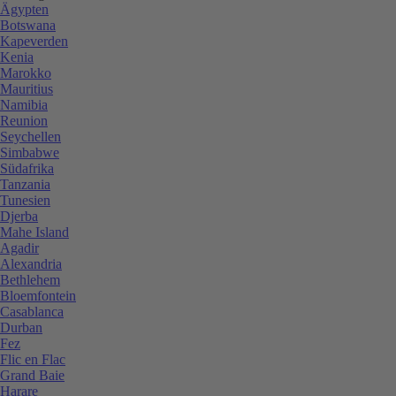
Ägypten
Botswana
Kapeverden
Kenia
Marokko
Mauritius
Namibia
Reunion
Seychellen
Simbabwe
Südafrika
Tanzania
Tunesien
Djerba
Mahe Island
Agadir
Alexandria
Bethlehem
Bloemfontein
Casablanca
Durban
Fez
Flic en Flac
Grand Baie
Harare