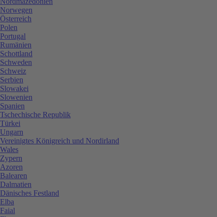
Nordmazedonien
Norwegen
Österreich
Polen
Portugal
Rumänien
Schottland
Schweden
Schweiz
Serbien
Slowakei
Slowenien
Spanien
Tschechische Republik
Türkei
Ungarn
Vereinigtes Königreich und Nordirland
Wales
Zypern
Azoren
Balearen
Dalmatien
Dänisches Festland
Elba
Faial