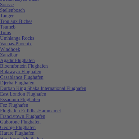
Sousse
Stellenbosch
Tanger
Trou aux Biches
Tsumeb
Tunis
Umhlanga Rocks
Vacoas-Phoenix
Windhoek
Zanzibar
Agadir Flughafen
Bloemfontein Flughafen
Bulawayo Flughafen
Casablanca Flughafen
Djerba Flughafen
Durban King Shaka International Flughafen
East London Flughafen
Essaouira Flughafen
Fez Flughafen
Flughafen Enfidha-Hammamet
Francistown Flughafen
Gaborone Flughafen
George Flughafen
Harare Flughafen
Hoedspruit Flughafen