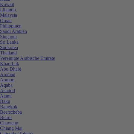
Kuwait
Libanon
Malaysia
Oman
Philippinen
Saudi Arabien
Singapur
Sri Lanka
Südkorea
Thailand
Vereinigte Arabische Emirate
Khao Lak
Abu Dhabi
Amman
Aomori
Aqaba
Ashdod
Atami
Baku
Bangkok
Beerscheba
Beirut
Chaweng
Chiang Mai
Chiyoda (Tokyo)