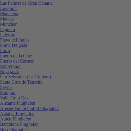
Las Palmas de Gran Canaria
Lissabon
Madalena
Malaga
München
Paguera
Palermo
Playa del Ingles
Ponta Delgada
Porto
Puerto de la Cruz
Puerto del Carmen
Rethymnon
Reykjavik
San Sebastian (La Gomera)
Santa Cruz de Tenerife
Sevilla
Stuttgart
Valle Gran Rey
Alicante Flughafen
Amsterdam Schiphol Flughafen
Antalya Flughafen
Athen Flughafen
Barcelona Flughafen
Bari Flughafen