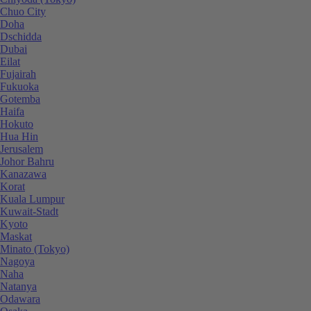
Chuo City
Doha
Dschidda
Dubai
Eilat
Fujairah
Fukuoka
Gotemba
Haifa
Hokuto
Hua Hin
Jerusalem
Johor Bahru
Kanazawa
Korat
Kuala Lumpur
Kuwait-Stadt
Kyoto
Maskat
Minato (Tokyo)
Nagoya
Naha
Natanya
Odawara