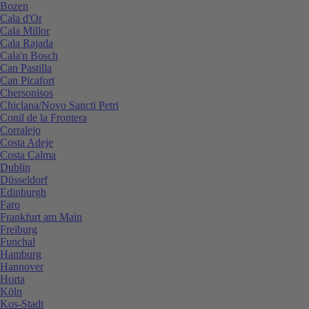
Bozen
Cala d'Or
Cala Millor
Cala Rajada
Cala'n Bosch
Can Pastilla
Can Picafort
Chersonisos
Chiclana/Novo Sancti Petri
Conil de la Frontera
Corralejo
Costa Adeje
Costa Calma
Dublin
Düsseldorf
Edinburgh
Faro
Frankfurt am Main
Freiburg
Funchal
Hamburg
Hannover
Horta
Köln
Kos-Stadt