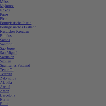
Milos
Mykonos
Naxos
Paros
Pico
Portugiesische Inseln
Portugiesisches Festland
Restliches Kroatien
Rhodos
Samos
Santorini
Sao Jorge
Sao Miguel
Sardinien
Sizilien
Spanisches Festland
Teneriffa
Terceira
Zakynthos
Alcudia
Arenal
Athen
Barcelona
Berlin
Bonn