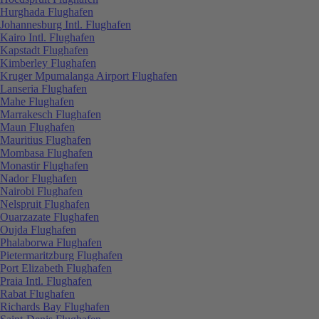
Hurghada Flughafen
Johannesburg Intl. Flughafen
Kairo Intl. Flughafen
Kapstadt Flughafen
Kimberley Flughafen
Kruger Mpumalanga Airport Flughafen
Lanseria Flughafen
Mahe Flughafen
Marrakesch Flughafen
Maun Flughafen
Mauritius Flughafen
Mombasa Flughafen
Monastir Flughafen
Nador Flughafen
Nairobi Flughafen
Nelspruit Flughafen
Ouarzazate Flughafen
Oujda Flughafen
Phalaborwa Flughafen
Pietermaritzburg Flughafen
Port Elizabeth Flughafen
Praia Intl. Flughafen
Rabat Flughafen
Richards Bay Flughafen