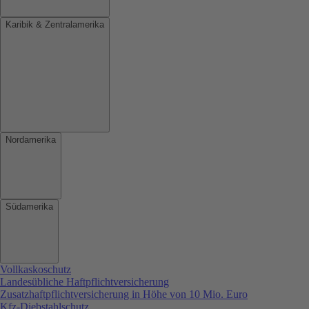
Karibik & Zentralamerika
Nordamerika
Südamerika
Vollkaskoschutz
Landesübliche Haftpflichtversicherung
Zusatzhaftpflichtversicherung in Höhe von 10 Mio. Euro
Kfz-Diebstahlschutz