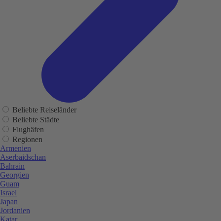
Beliebte Reiseländer
Beliebte Städte
Flughäfen
Regionen
Armenien
Aserbaidschan
Bahrain
Georgien
Guam
Israel
Japan
Jordanien
Katar