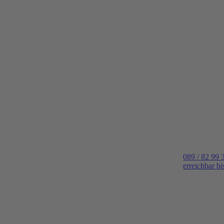
089 / 82 99 
erreichbar b