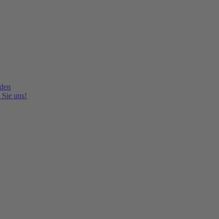
lden
 Sie uns!