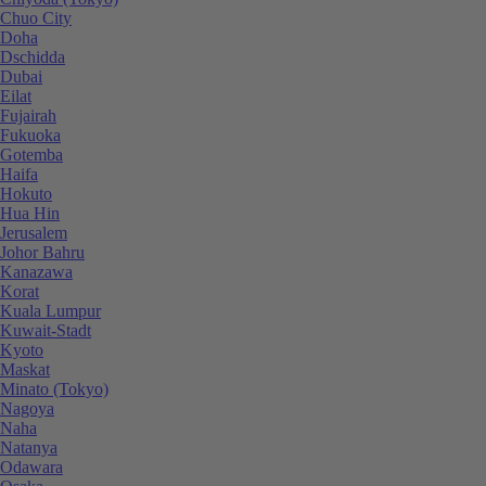
Chuo City
Doha
Dschidda
Dubai
Eilat
Fujairah
Fukuoka
Gotemba
Haifa
Hokuto
Hua Hin
Jerusalem
Johor Bahru
Kanazawa
Korat
Kuala Lumpur
Kuwait-Stadt
Kyoto
Maskat
Minato (Tokyo)
Nagoya
Naha
Natanya
Odawara