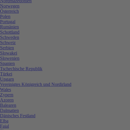
Nordmazedonien
Norwegen
Österreich
Polen
Portugal
Rumänien
Schottland
Schweden
Schweiz
Serbien
Slowakei
Slowenien
Spanien
Tschechische Republik
Türkei
Ungarn
Vereinigtes Königreich und Nordirland
Wales
Zypern
Azoren
Balearen
Dalmatien
Dänisches Festland
Elba
Faial