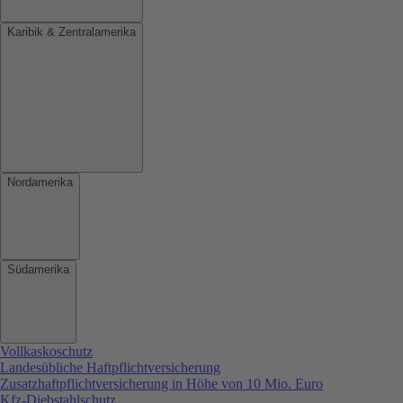
Karibik & Zentralamerika
Nordamerika
Südamerika
Vollkaskoschutz
Landesübliche Haftpflichtversicherung
Zusatzhaftpflichtversicherung in Höhe von 10 Mio. Euro
Kfz-Diebstahlschutz