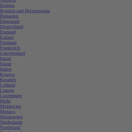
Andorra
Belgien
Bosnien und Herzegowina
Bulgarien
Dänemark
Deutschland
England
Estland
Finnland
Frankreich
Griechenland
Irland
Island
Italien
Kosovo
Kroatien
Lettland
Litauen
Luxemburg
Malta
Moldawien
Monaco
Montenegro
Niederlande
Nordirland