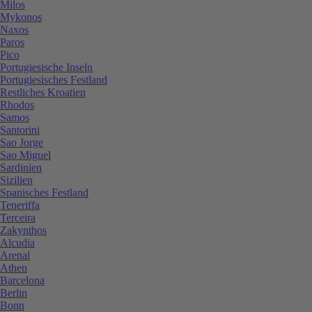
Milos
Mykonos
Naxos
Paros
Pico
Portugiesische Inseln
Portugiesisches Festland
Restliches Kroatien
Rhodos
Samos
Santorini
Sao Jorge
Sao Miguel
Sardinien
Sizilien
Spanisches Festland
Teneriffa
Terceira
Zakynthos
Alcudia
Arenal
Athen
Barcelona
Berlin
Bonn