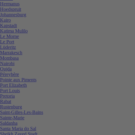
Hermanus
Hoedspruit
Johannesburg
Kairo
Kapstadt
Katima Mulilo
Le Morne
Le Port
Lüderitz
Marrakesch
Mombasa
Nairobi
Oujda
Péreybère
Pointe aux Piments
Port Elizabeth
Port Louis
Pretoria
Rabat
Rustenburg
Saint-Gilles-Les-Bains
Sainte-Marie
Saldanha
Santa Maria do Sal
Sheikh Zayed Stadt