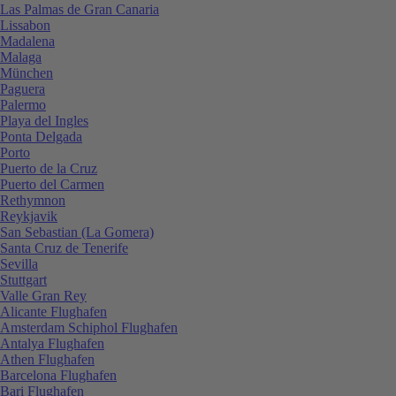
Las Palmas de Gran Canaria
Lissabon
Madalena
Malaga
München
Paguera
Palermo
Playa del Ingles
Ponta Delgada
Porto
Puerto de la Cruz
Puerto del Carmen
Rethymnon
Reykjavik
San Sebastian (La Gomera)
Santa Cruz de Tenerife
Sevilla
Stuttgart
Valle Gran Rey
Alicante Flughafen
Amsterdam Schiphol Flughafen
Antalya Flughafen
Athen Flughafen
Barcelona Flughafen
Bari Flughafen