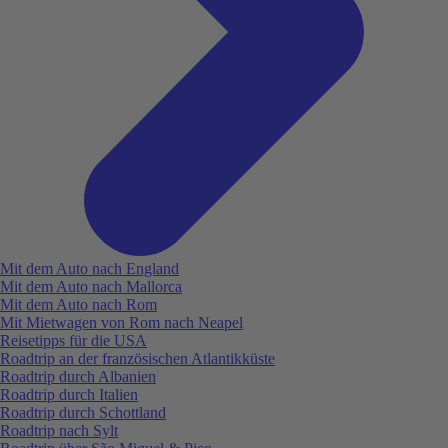
Mit dem Auto nach England
Mit dem Auto nach Mallorca
Mit dem Auto nach Rom
Mit Mietwagen von Rom nach Neapel
Reisetipps für die USA
Roadtrip an der französischen Atlantikküste
Roadtrip durch Albanien
Roadtrip durch Italien
Roadtrip durch Schottland
Roadtrip nach Sylt