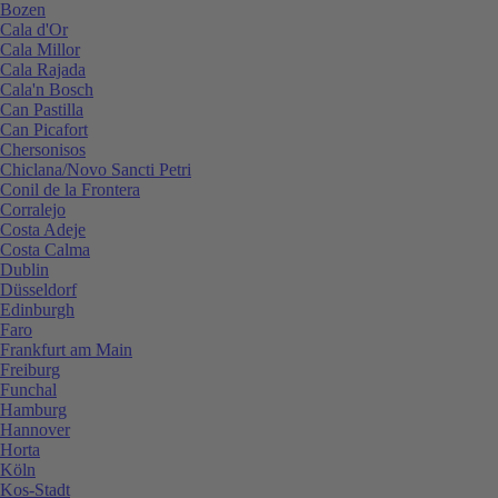
Bozen
Cala d'Or
Cala Millor
Cala Rajada
Cala'n Bosch
Can Pastilla
Can Picafort
Chersonisos
Chiclana/Novo Sancti Petri
Conil de la Frontera
Corralejo
Costa Adeje
Costa Calma
Dublin
Düsseldorf
Edinburgh
Faro
Frankfurt am Main
Freiburg
Funchal
Hamburg
Hannover
Horta
Köln
Kos-Stadt