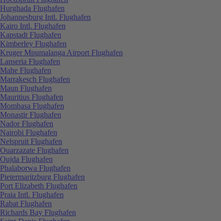
Hurghada Flughafen
Johannesburg Intl. Flughafen
Kairo Intl. Flughafen
Kapstadt Flughafen
Kimberley Flughafen
Kruger Mpumalanga Airport Flughafen
Lanseria Flughafen
Mahe Flughafen
Marrakesch Flughafen
Maun Flughafen
Mauritius Flughafen
Mombasa Flughafen
Monastir Flughafen
Nador Flughafen
Nairobi Flughafen
Nelspruit Flughafen
Ouarzazate Flughafen
Oujda Flughafen
Phalaborwa Flughafen
Pietermaritzburg Flughafen
Port Elizabeth Flughafen
Praia Intl. Flughafen
Rabat Flughafen
Richards Bay Flughafen