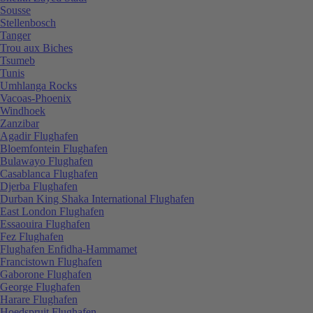
Sousse
Stellenbosch
Tanger
Trou aux Biches
Tsumeb
Tunis
Umhlanga Rocks
Vacoas-Phoenix
Windhoek
Zanzibar
Agadir Flughafen
Bloemfontein Flughafen
Bulawayo Flughafen
Casablanca Flughafen
Djerba Flughafen
Durban King Shaka International Flughafen
East London Flughafen
Essaouira Flughafen
Fez Flughafen
Flughafen Enfidha-Hammamet
Francistown Flughafen
Gaborone Flughafen
George Flughafen
Harare Flughafen
Hoedspruit Flughafen