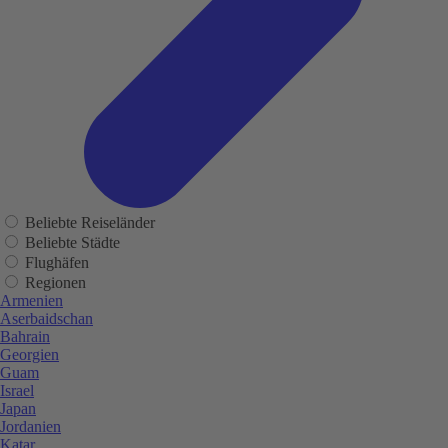
Beliebte Reiseländer
Beliebte Städte
Flughäfen
Regionen
Armenien
Aserbaidschan
Bahrain
Georgien
Guam
Israel
Japan
Jordanien
Katar