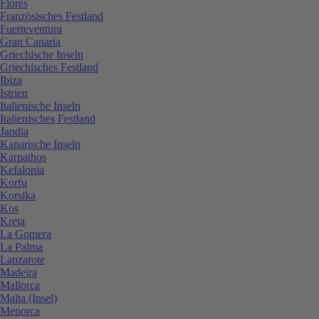
Flores
Französisches Festland
Fuerteventura
Gran Canaria
Griechische Inseln
Griechisches Festland
Ibiza
Istrien
Italienische Inseln
Italienisches Festland
Jandia
Kanarische Inseln
Karpathos
Kefalonia
Korfu
Korsika
Kos
Kreta
La Gomera
La Palma
Lanzarote
Madeira
Mallorca
Malta (Insel)
Menorca