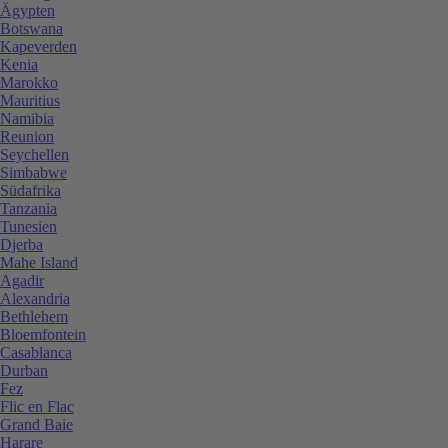
Ägypten
Botswana
Kapeverden
Kenia
Marokko
Mauritius
Namibia
Reunion
Seychellen
Simbabwe
Südafrika
Tanzania
Tunesien
Djerba
Mahe Island
Agadir
Alexandria
Bethlehem
Bloemfontein
Casablanca
Durban
Fez
Flic en Flac
Grand Baie
Harare