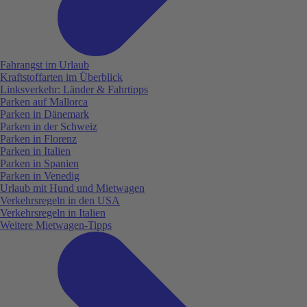
Fahrangst im Urlaub
Kraftstoffarten im Überblick
Linksverkehr: Länder & Fahrtipps
Parken auf Mallorca
Parken in Dänemark
Parken in der Schweiz
Parken in Florenz
Parken in Italien
Parken in Spanien
Parken in Venedig
Urlaub mit Hund und Mietwagen
Verkehrsregeln in den USA
Verkehrsregeln in Italien
Weitere Mietwagen-Tipps