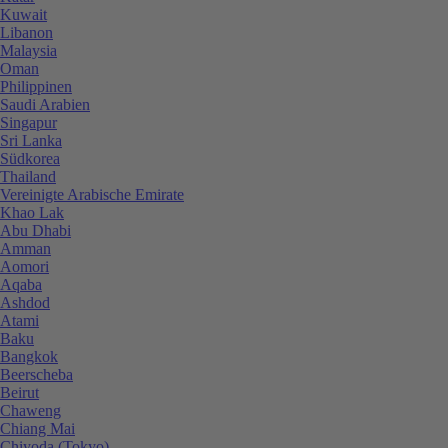
Kuwait
Libanon
Malaysia
Oman
Philippinen
Saudi Arabien
Singapur
Sri Lanka
Südkorea
Thailand
Vereinigte Arabische Emirate
Khao Lak
Abu Dhabi
Amman
Aomori
Aqaba
Ashdod
Atami
Baku
Bangkok
Beerscheba
Beirut
Chaweng
Chiang Mai
Chiyoda (Tokyo)