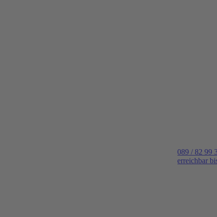
089 / 82 99 
erreichbar b