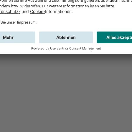
Feedback
Sie haben Fr
Buchung?