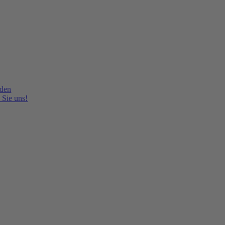
lden
 Sie uns!