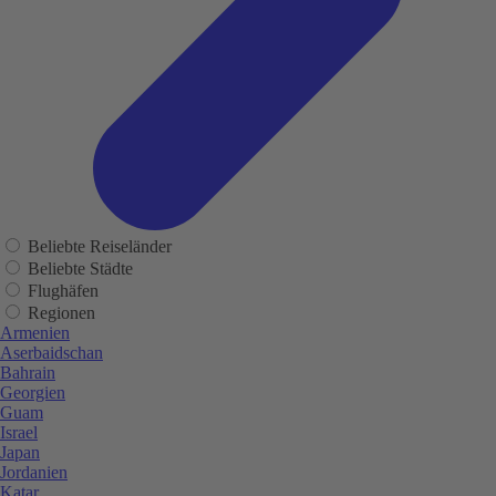
Beliebte Reiseländer
Beliebte Städte
Flughäfen
Regionen
Armenien
Aserbaidschan
Bahrain
Georgien
Guam
Israel
Japan
Jordanien
Katar