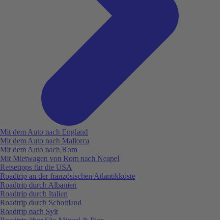
Mit dem Auto nach England
Mit dem Auto nach Mallorca
Mit dem Auto nach Rom
Mit Mietwagen von Rom nach Neapel
Reisetipps für die USA
Roadtrip an der französischen Atlantikküste
Roadtrip durch Albanien
Roadtrip durch Italien
Roadtrip durch Schottland
Roadtrip nach Sylt