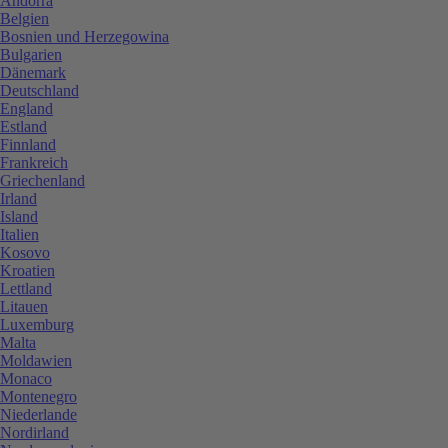
Andorra
Belgien
Bosnien und Herzegowina
Bulgarien
Dänemark
Deutschland
England
Estland
Finnland
Frankreich
Griechenland
Irland
Island
Italien
Kosovo
Kroatien
Lettland
Litauen
Luxemburg
Malta
Moldawien
Monaco
Montenegro
Niederlande
Nordirland