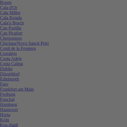
Bozen
Cala d'Or
Cala Millor
Cala Rajada
Cala'n Bosch
Can Pastilla
Can Picafort
Chersonisos
Chiclana/Novo Sancti Petri
Conil de la Frontera
Corralejo
Costa Adeje
Costa Calma
Dublin
Düsseldorf
Edinburgh
Faro
Frankfurt am Main
Freiburg
Funchal
Hamburg
Hannover
Horta
Köln
Kos-Stadt