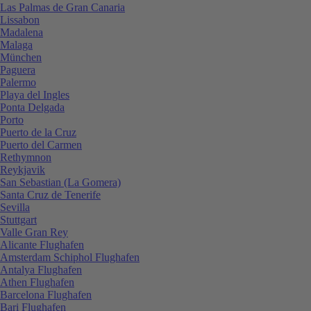
Las Palmas de Gran Canaria
Lissabon
Madalena
Malaga
München
Paguera
Palermo
Playa del Ingles
Ponta Delgada
Porto
Puerto de la Cruz
Puerto del Carmen
Rethymnon
Reykjavik
San Sebastian (La Gomera)
Santa Cruz de Tenerife
Sevilla
Stuttgart
Valle Gran Rey
Alicante Flughafen
Amsterdam Schiphol Flughafen
Antalya Flughafen
Athen Flughafen
Barcelona Flughafen
Bari Flughafen