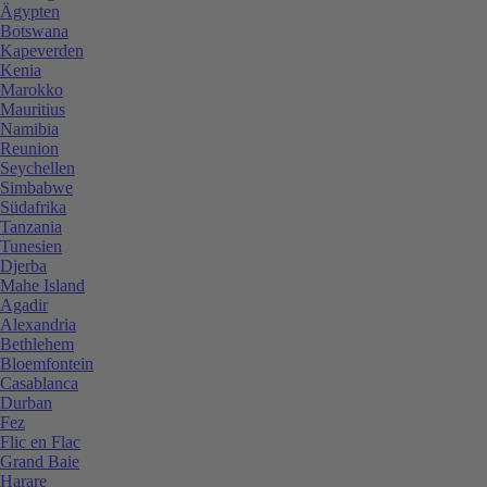
Ägypten
Botswana
Kapeverden
Kenia
Marokko
Mauritius
Namibia
Reunion
Seychellen
Simbabwe
Südafrika
Tanzania
Tunesien
Djerba
Mahe Island
Agadir
Alexandria
Bethlehem
Bloemfontein
Casablanca
Durban
Fez
Flic en Flac
Grand Baie
Harare