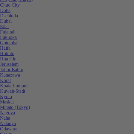
Chuo City
Doha
Dschidda
Dubai
Eilat
Fujairah
Fukuoka
Gotemba
Haifa
Hokuto
Hua Hin
Jerusalem
Johor Bahru
Kanazawa
Korat
Kuala Lumpur
Kuwait-Stadt
Kyoto
Maskat
Minato (Tokyo)
Nagoya
Naha
Natanya
Odawara