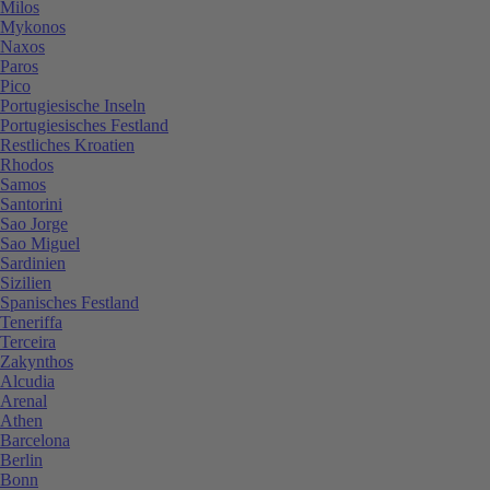
Milos
Mykonos
Naxos
Paros
Pico
Portugiesische Inseln
Portugiesisches Festland
Restliches Kroatien
Rhodos
Samos
Santorini
Sao Jorge
Sao Miguel
Sardinien
Sizilien
Spanisches Festland
Teneriffa
Terceira
Zakynthos
Alcudia
Arenal
Athen
Barcelona
Berlin
Bonn