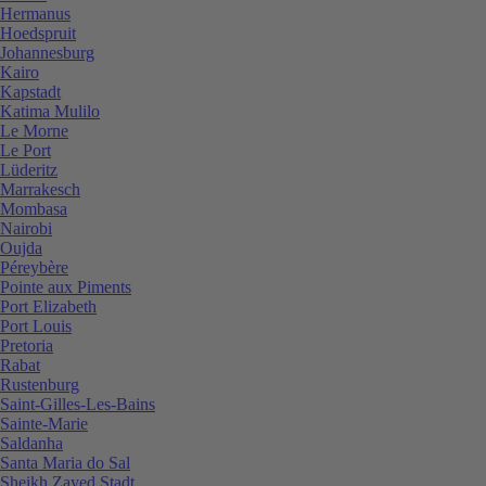
Hermanus
Hoedspruit
Johannesburg
Kairo
Kapstadt
Katima Mulilo
Le Morne
Le Port
Lüderitz
Marrakesch
Mombasa
Nairobi
Oujda
Péreybère
Pointe aux Piments
Port Elizabeth
Port Louis
Pretoria
Rabat
Rustenburg
Saint-Gilles-Les-Bains
Sainte-Marie
Saldanha
Santa Maria do Sal
Sheikh Zayed Stadt