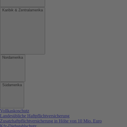
Karibik & Zentralamerika
Nordamerika
Südamerika
Vollkaskoschutz
Landesübliche Haftpflichtversicherung
Zusatzhaftpflichtversicherung in Höhe von 10 Mio. Euro
Kfz-Diebstahlschutz