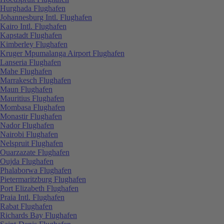
Hurghada Flughafen
Johannesburg Intl. Flughafen
Kairo Intl. Flughafen
Kapstadt Flughafen
Kimberley Flughafen
Kruger Mpumalanga Airport Flughafen
Lanseria Flughafen
Mahe Flughafen
Marrakesch Flughafen
Maun Flughafen
Mauritius Flughafen
Mombasa Flughafen
Monastir Flughafen
Nador Flughafen
Nairobi Flughafen
Nelspruit Flughafen
Ouarzazate Flughafen
Oujda Flughafen
Phalaborwa Flughafen
Pietermaritzburg Flughafen
Port Elizabeth Flughafen
Praia Intl. Flughafen
Rabat Flughafen
Richards Bay Flughafen