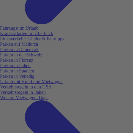
Fahrangst im Urlaub
Kraftstoffarten im Überblick
Linksverkehr: Länder & Fahrtipps
Parken auf Mallorca
Parken in Dänemark
Parken in der Schweiz
Parken in Florenz
Parken in Italien
Parken in Spanien
Parken in Venedig
Urlaub mit Hund und Mietwagen
Verkehrsregeln in den USA
Verkehrsregeln in Italien
Weitere Mietwagen-Tipps