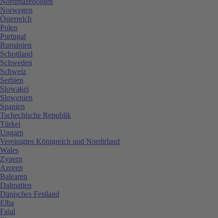
Nordmazedonien
Norwegen
Österreich
Polen
Portugal
Rumänien
Schottland
Schweden
Schweiz
Serbien
Slowakei
Slowenien
Spanien
Tschechische Republik
Türkei
Ungarn
Vereinigtes Königreich und Nordirland
Wales
Zypern
Azoren
Balearen
Dalmatien
Dänisches Festland
Elba
Faial