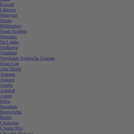
Kuwait
Libanon
Malaysia
Oman
Philippinen
Saudi Arabien
Singapur
Sri Lanka
Südkorea
Thailand
Vereinigte Arabische Emirate
Khao Lak
Abu Dhabi
Amman
Aomori
Aqaba
Ashdod
Atami
Baku
Bangkok
Beerscheba
Beirut
Chaweng
Chiang Mai
Chiyoda (Tokyo)