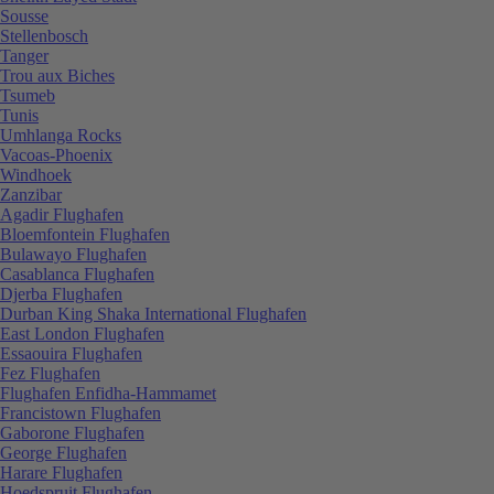
Sousse
Stellenbosch
Tanger
Trou aux Biches
Tsumeb
Tunis
Umhlanga Rocks
Vacoas-Phoenix
Windhoek
Zanzibar
Agadir Flughafen
Bloemfontein Flughafen
Bulawayo Flughafen
Casablanca Flughafen
Djerba Flughafen
Durban King Shaka International Flughafen
East London Flughafen
Essaouira Flughafen
Fez Flughafen
Flughafen Enfidha-Hammamet
Francistown Flughafen
Gaborone Flughafen
George Flughafen
Harare Flughafen
Hoedspruit Flughafen