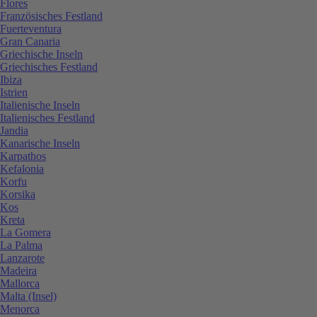
Flores
Französisches Festland
Fuerteventura
Gran Canaria
Griechische Inseln
Griechisches Festland
Ibiza
Istrien
Italienische Inseln
Italienisches Festland
Jandia
Kanarische Inseln
Karpathos
Kefalonia
Korfu
Korsika
Kos
Kreta
La Gomera
La Palma
Lanzarote
Madeira
Mallorca
Malta (Insel)
Menorca