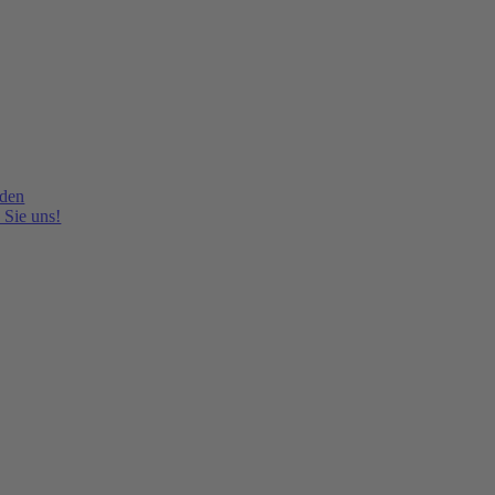
lden
 Sie uns!