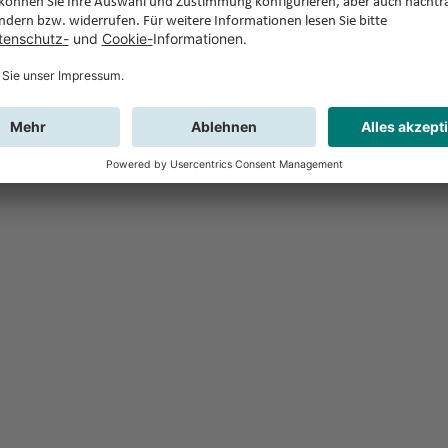
Feedback
Sie haben Fr
Buchung?