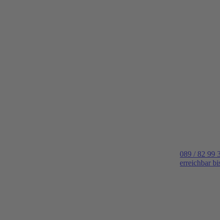
089 / 82 99 
erreichbar b