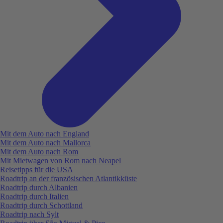
Mit dem Auto nach England
Mit dem Auto nach Mallorca
Mit dem Auto nach Rom
Mit Mietwagen von Rom nach Neapel
Reisetipps für die USA
Roadtrip an der französischen Atlantikküste
Roadtrip durch Albanien
Roadtrip durch Italien
Roadtrip durch Schottland
Roadtrip nach Sylt