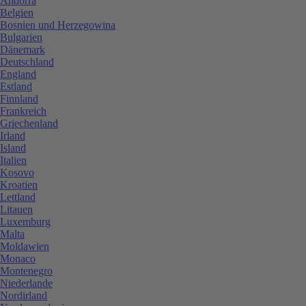
Andorra
Belgien
Bosnien und Herzegowina
Bulgarien
Dänemark
Deutschland
England
Estland
Finnland
Frankreich
Griechenland
Irland
Island
Italien
Kosovo
Kroatien
Lettland
Litauen
Luxemburg
Malta
Moldawien
Monaco
Montenegro
Niederlande
Nordirland