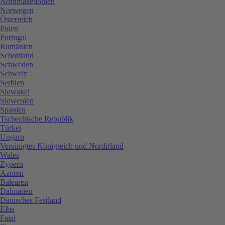
Nordmazedonien
Norwegen
Österreich
Polen
Portugal
Rumänien
Schottland
Schweden
Schweiz
Serbien
Slowakei
Slowenien
Spanien
Tschechische Republik
Türkei
Ungarn
Vereinigtes Königreich und Nordirland
Wales
Zypern
Azoren
Balearen
Dalmatien
Dänisches Festland
Elba
Faial