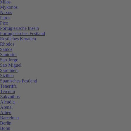
Milos
Mykonos
Naxos
Paros
Pico
Portugiesische Inseln
Portugiesisches Festland
Restliches Kroatien
Rhodos
Samos
Santorini
Sao Jorge
Sao Miguel
Sardinien
Sizilien
Spanisches Festland
Teneriffa
Terceira
Zakynthos
Alcudia
Arenal
Athen
Barcelona
Berlin
Bonn