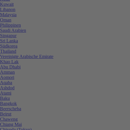
Kuwait
Libanon
Malaysia
Oman
Philippinen
Saudi Arabien
Singapur
Sri Lanka
Südkorea
Thailand
Vereinigte Arabische Emirate
Khao Lak
Abu Dhabi
Amman
Aomori
Aqaba
Ashdod
Atami
Baku
Bangkok
Beerscheba
Beirut
Chaweng
Chiang Mai
Chiyoda (Tokyo)