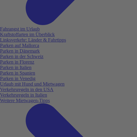
Fahrangst im Urlaub
Kraftstoffarten im Überblick
Linksverkehr: Länder & Fahrtipps
Parken auf Mallorca
Parken in Dänemark
Parken in der Schweiz
Parken in Florenz
Parken in Italien
Parken in Spanien
Parken in Venedig
Urlaub mit Hund und Mietwagen
Verkehrsregeln in den USA
Verkehrsregeln in Italien
Weitere Mietwagen-Tipps