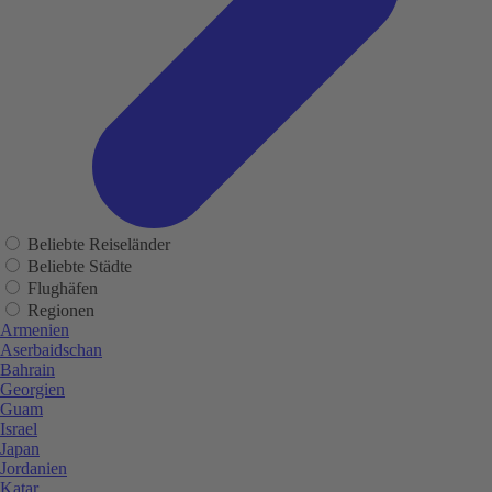
Beliebte Reiseländer
Beliebte Städte
Flughäfen
Regionen
Armenien
Aserbaidschan
Bahrain
Georgien
Guam
Israel
Japan
Jordanien
Katar