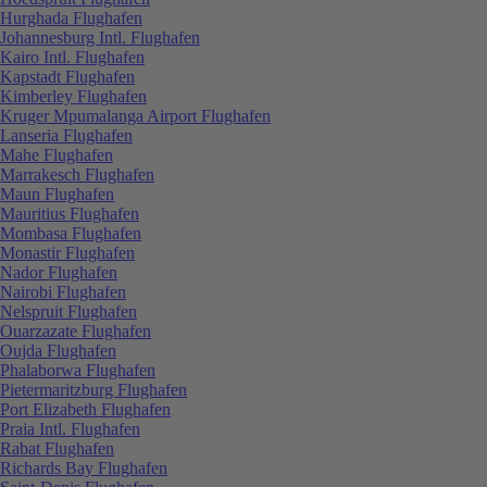
Hurghada Flughafen
Johannesburg Intl. Flughafen
Kairo Intl. Flughafen
Kapstadt Flughafen
Kimberley Flughafen
Kruger Mpumalanga Airport Flughafen
Lanseria Flughafen
Mahe Flughafen
Marrakesch Flughafen
Maun Flughafen
Mauritius Flughafen
Mombasa Flughafen
Monastir Flughafen
Nador Flughafen
Nairobi Flughafen
Nelspruit Flughafen
Ouarzazate Flughafen
Oujda Flughafen
Phalaborwa Flughafen
Pietermaritzburg Flughafen
Port Elizabeth Flughafen
Praia Intl. Flughafen
Rabat Flughafen
Richards Bay Flughafen