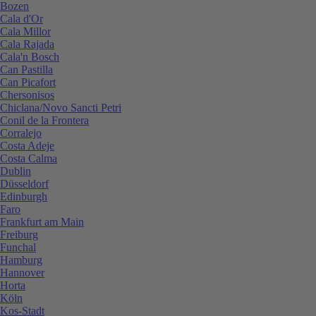
Bozen
Cala d'Or
Cala Millor
Cala Rajada
Cala'n Bosch
Can Pastilla
Can Picafort
Chersonisos
Chiclana/Novo Sancti Petri
Conil de la Frontera
Corralejo
Costa Adeje
Costa Calma
Dublin
Düsseldorf
Edinburgh
Faro
Frankfurt am Main
Freiburg
Funchal
Hamburg
Hannover
Horta
Köln
Kos-Stadt