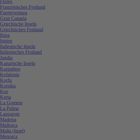
Flores
Französisches Festland
Fuerteventura
Gran Canaria
Griechische Inseln
Griechisches Festland
Ibiza
Istrien
Italienische Inseln
Italienisches Festland
Jandia
Kanarische Inseln
Karpathos
Kefalonia
Korfu
Korsika
Kos
Kreta
La Gomera
La Palma
Lanzarote
Madeira
Mallorca
Malta (Insel)
Menorca