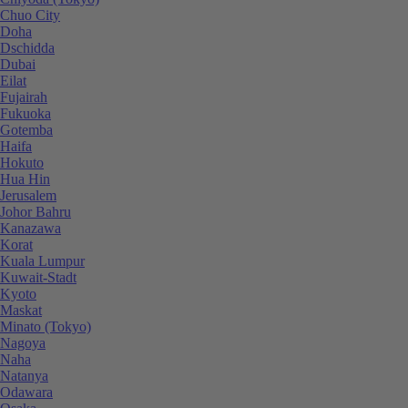
Chuo City
Doha
Dschidda
Dubai
Eilat
Fujairah
Fukuoka
Gotemba
Haifa
Hokuto
Hua Hin
Jerusalem
Johor Bahru
Kanazawa
Korat
Kuala Lumpur
Kuwait-Stadt
Kyoto
Maskat
Minato (Tokyo)
Nagoya
Naha
Natanya
Odawara