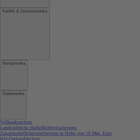
Karibik & Zentralamerika
Nordamerika
Südamerika
Vollkaskoschutz
Landesübliche Haftpflichtversicherung
Zusatzhaftpflichtversicherung in Höhe von 10 Mio. Euro
Kfz-Diebstahlschutz