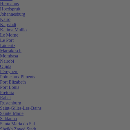
Hermanus
Hoedspruit
Johannesburg
Kairo
Kapstadt
Katima Mulilo
Le Morne
Le Port
Lüderitz
Marrakesch
Mombasa
Nairobi
Oujda
Péreybère
Pointe aux Piments
Port Elizabeth
Port Louis
Pretoria
Rabat
Rustenburg
Saint-Gilles-Les-Bains
Sainte-Marie
Saldanha
Santa Maria do Sal
Sheikh Zayed Stadt