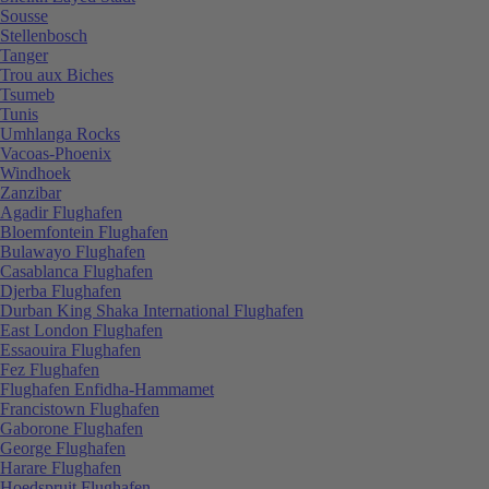
Sousse
Stellenbosch
Tanger
Trou aux Biches
Tsumeb
Tunis
Umhlanga Rocks
Vacoas-Phoenix
Windhoek
Zanzibar
Agadir Flughafen
Bloemfontein Flughafen
Bulawayo Flughafen
Casablanca Flughafen
Djerba Flughafen
Durban King Shaka International Flughafen
East London Flughafen
Essaouira Flughafen
Fez Flughafen
Flughafen Enfidha-Hammamet
Francistown Flughafen
Gaborone Flughafen
George Flughafen
Harare Flughafen
Hoedspruit Flughafen