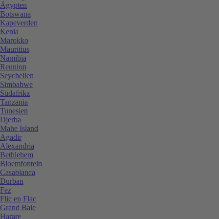
Ägypten
Botswana
Kapeverden
Kenia
Marokko
Mauritius
Namibia
Reunion
Seychellen
Simbabwe
Südafrika
Tanzania
Tunesien
Djerba
Mahe Island
Agadir
Alexandria
Bethlehem
Bloemfontein
Casablanca
Durban
Fez
Flic en Flac
Grand Baie
Harare