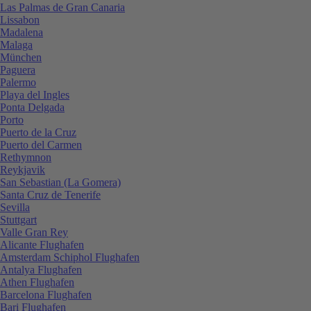
Las Palmas de Gran Canaria
Lissabon
Madalena
Malaga
München
Paguera
Palermo
Playa del Ingles
Ponta Delgada
Porto
Puerto de la Cruz
Puerto del Carmen
Rethymnon
Reykjavik
San Sebastian (La Gomera)
Santa Cruz de Tenerife
Sevilla
Stuttgart
Valle Gran Rey
Alicante Flughafen
Amsterdam Schiphol Flughafen
Antalya Flughafen
Athen Flughafen
Barcelona Flughafen
Bari Flughafen