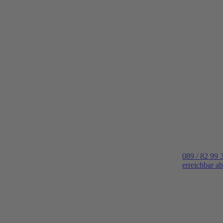
089 / 82 99 
erreichbar a