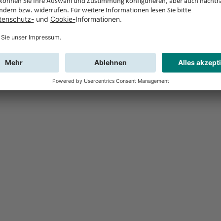
Feedback
Sie haben Fr
Buchung?