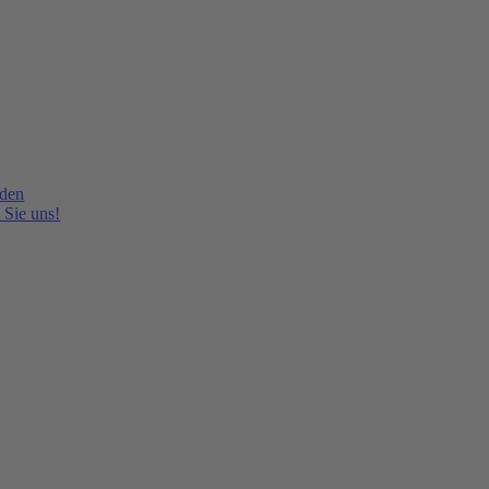
lden
 Sie uns!