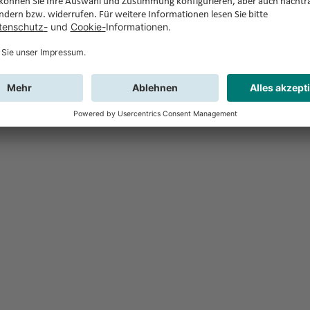
Feedback
Sie haben Fr
Buchung?