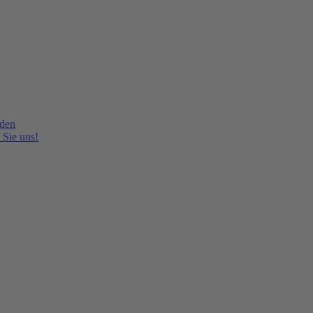
lden
 Sie uns!