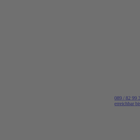
089 / 82 99 
erreichbar b