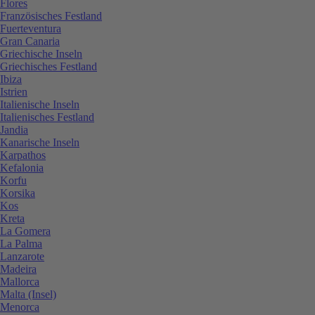
Flores
Französisches Festland
Fuerteventura
Gran Canaria
Griechische Inseln
Griechisches Festland
Ibiza
Istrien
Italienische Inseln
Italienisches Festland
Jandia
Kanarische Inseln
Karpathos
Kefalonia
Korfu
Korsika
Kos
Kreta
La Gomera
La Palma
Lanzarote
Madeira
Mallorca
Malta (Insel)
Menorca