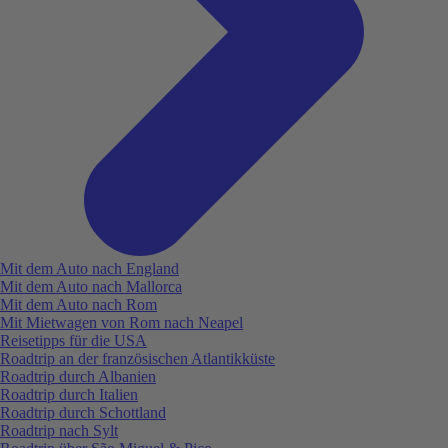
Mit dem Auto nach England
Mit dem Auto nach Mallorca
Mit dem Auto nach Rom
Mit Mietwagen von Rom nach Neapel
Reisetipps für die USA
Roadtrip an der französischen Atlantikküste
Roadtrip durch Albanien
Roadtrip durch Italien
Roadtrip durch Schottland
Roadtrip nach Sylt