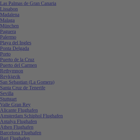
Las Palmas de Gran Canaria
Lissabon
Madalena
Malaga
München
Paguera
Palermo
Playa del Ingles
Ponta Delgada
Porto
Puerto de la Cruz
Puerto del Carmen
Rethymnon
Reykjavik
San Sebastian (La Gomera)
Santa Cruz de Tenerife
Sevilla
Stuttgart
Valle Gran Rey
Alicante Flughafen
Amsterdam Schiphol Flughafen
Antalya Flughafen
Athen Flughafen
Barcelona Flughafen
Bari Flughafen