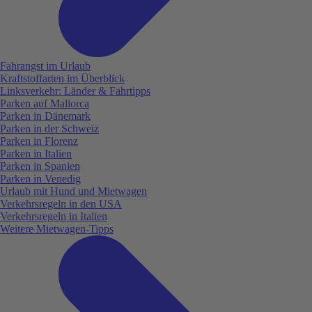
Fahrangst im Urlaub
Kraftstoffarten im Überblick
Linksverkehr: Länder & Fahrtipps
Parken auf Mallorca
Parken in Dänemark
Parken in der Schweiz
Parken in Florenz
Parken in Italien
Parken in Spanien
Parken in Venedig
Urlaub mit Hund und Mietwagen
Verkehrsregeln in den USA
Verkehrsregeln in Italien
Weitere Mietwagen-Tipps