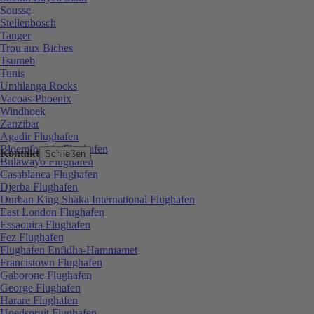
Sousse
Stellenbosch
Tanger
Trou aux Biches
Tsumeb
Tunis
Umhlanga Rocks
Vacoas-Phoenix
Windhoek
Zanzibar
Agadir Flughafen
Bloemfontein Flughafen
Kontakt
Schließen
Bulawayo Flughafen
Casablanca Flughafen
Djerba Flughafen
Durban King Shaka International Flughafen
East London Flughafen
Essaouira Flughafen
Fez Flughafen
Flughafen Enfidha-Hammamet
Francistown Flughafen
Gaborone Flughafen
George Flughafen
Harare Flughafen
Hoedspruit Flughafen