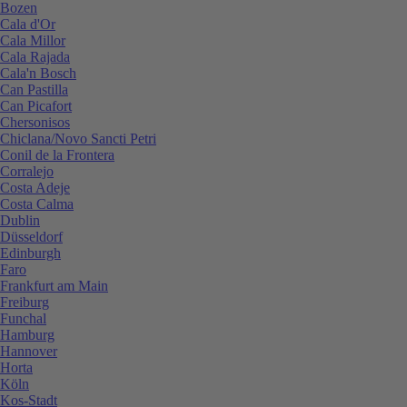
Bozen
Cala d'Or
Cala Millor
Cala Rajada
Cala'n Bosch
Can Pastilla
Can Picafort
Chersonisos
Chiclana/Novo Sancti Petri
Conil de la Frontera
Corralejo
Costa Adeje
Costa Calma
Dublin
Düsseldorf
Edinburgh
Faro
Frankfurt am Main
Freiburg
Funchal
Hamburg
Hannover
Horta
Köln
Kos-Stadt