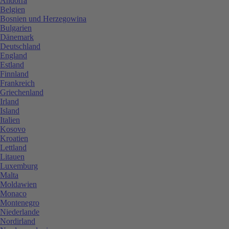
Andorra
Belgien
Bosnien und Herzegowina
Bulgarien
Dänemark
Deutschland
England
Estland
Finnland
Frankreich
Griechenland
Irland
Island
Italien
Kosovo
Kroatien
Lettland
Litauen
Luxemburg
Malta
Moldawien
Monaco
Montenegro
Niederlande
Nordirland