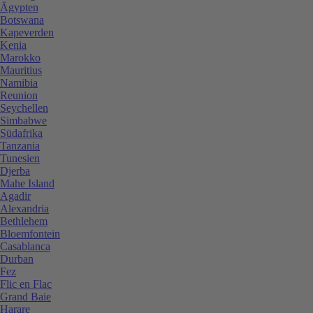
Ägypten
Botswana
Kapeverden
Kenia
Marokko
Mauritius
Namibia
Reunion
Seychellen
Simbabwe
Südafrika
Tanzania
Tunesien
Djerba
Mahe Island
Agadir
Alexandria
Bethlehem
Bloemfontein
Casablanca
Durban
Fez
Flic en Flac
Grand Baie
Harare