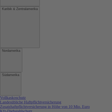
Karibik & Zentralamerika
Nordamerika
Südamerika
Vollkaskoschutz
Landesübliche Haftpflichtversicherung
Zusatzhaftpflichtversicherung in Höhe von 10 Mio. Euro
Kfz-Diebstahlschutz