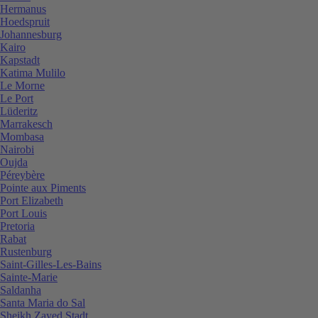
Hermanus
Hoedspruit
Johannesburg
Kairo
Kapstadt
Katima Mulilo
Le Morne
Le Port
Lüderitz
Marrakesch
Mombasa
Nairobi
Oujda
Péreybère
Pointe aux Piments
Port Elizabeth
Port Louis
Pretoria
Rabat
Rustenburg
Saint-Gilles-Les-Bains
Sainte-Marie
Saldanha
Santa Maria do Sal
Sheikh Zayed Stadt