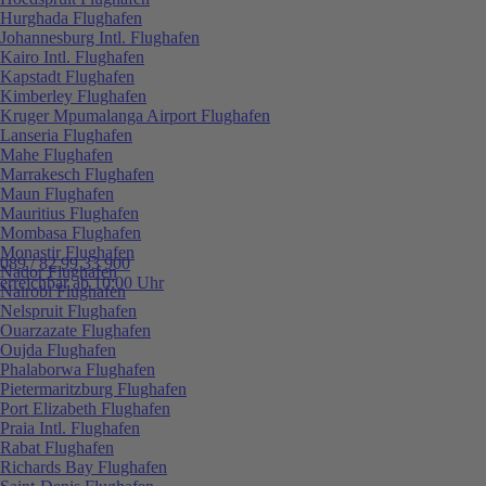
Hurghada Flughafen
Johannesburg Intl. Flughafen
Kairo Intl. Flughafen
Kapstadt Flughafen
Kimberley Flughafen
Kruger Mpumalanga Airport Flughafen
Lanseria Flughafen
Mahe Flughafen
Marrakesch Flughafen
Maun Flughafen
Mauritius Flughafen
Mombasa Flughafen
Monastir Flughafen
089 / 82 99 33 900
Nador Flughafen
erreichbar ab 10:00 Uhr
Nairobi Flughafen
Nelspruit Flughafen
Ouarzazate Flughafen
Oujda Flughafen
Phalaborwa Flughafen
Pietermaritzburg Flughafen
Port Elizabeth Flughafen
Praia Intl. Flughafen
Rabat Flughafen
Richards Bay Flughafen