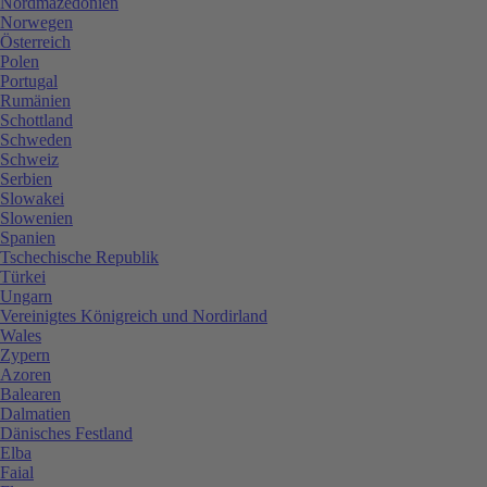
Nordmazedonien
Norwegen
Österreich
Polen
Portugal
Rumänien
Schottland
Schweden
Schweiz
Serbien
Slowakei
Slowenien
Spanien
Tschechische Republik
Türkei
Ungarn
Vereinigtes Königreich und Nordirland
Wales
Zypern
Azoren
Balearen
Dalmatien
Dänisches Festland
Elba
Faial