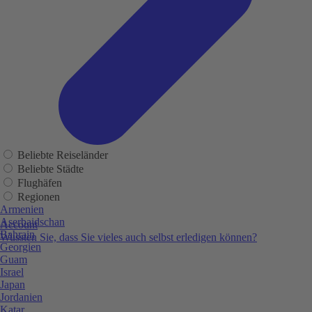
Beliebte Reiseländer
Beliebte Städte
Flughäfen
Regionen
Armenien
Aserbaidschan
Account
Bahrain
Wussten Sie, dass Sie vieles auch selbst erledigen können?
Georgien
Guam
Israel
Japan
Jordanien
Katar