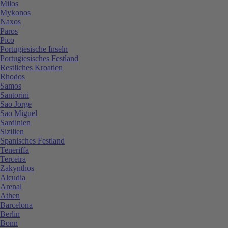
Milos
Mykonos
Naxos
Paros
Pico
Portugiesische Inseln
Portugiesisches Festland
Restliches Kroatien
Rhodos
Samos
Santorini
Sao Jorge
Sao Miguel
Sardinien
Sizilien
Spanisches Festland
Teneriffa
Terceira
Zakynthos
Alcudia
Arenal
Athen
Barcelona
Berlin
Bonn