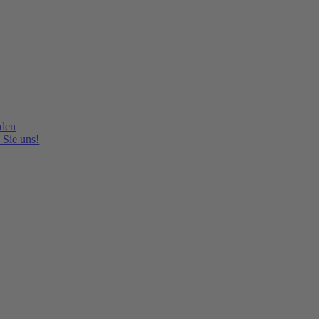
lden
 Sie uns!