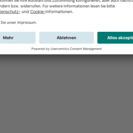
Feedback
Sie haben Fr
Buchung?