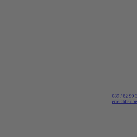
089 / 82 99 
erreichbar b