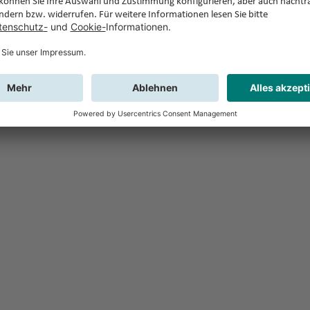
Feedback
Sie haben Fr
Buchung?