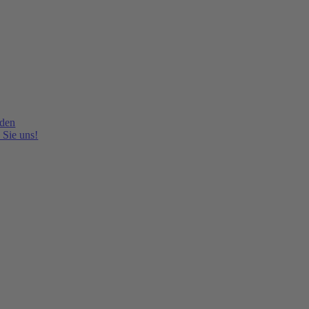
lden
 Sie uns!