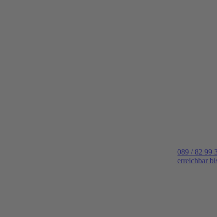
089 / 82 99 
erreichbar b