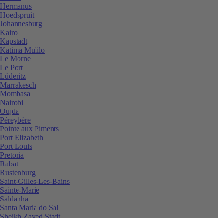
Hermanus
Hoedspruit
Johannesburg
Kairo
Kapstadt
Katima Mulilo
Le Morne
Le Port
Lüderitz
Marrakesch
Mombasa
Nairobi
Oujda
Péreybère
Pointe aux Piments
Port Elizabeth
Port Louis
Pretoria
Rabat
Rustenburg
Saint-Gilles-Les-Bains
Sainte-Marie
Saldanha
Santa Maria do Sal
Sheikh Zayed Stadt