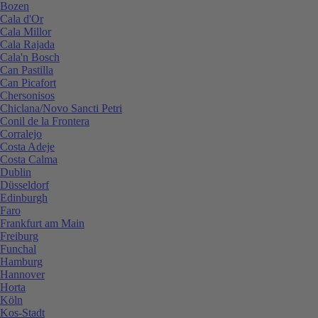
Bozen
Cala d'Or
Cala Millor
Cala Rajada
Cala'n Bosch
Can Pastilla
Can Picafort
Chersonisos
Chiclana/Novo Sancti Petri
Conil de la Frontera
Corralejo
Costa Adeje
Costa Calma
Dublin
Düsseldorf
Edinburgh
Faro
Frankfurt am Main
Freiburg
Funchal
Hamburg
Hannover
Horta
Köln
Kos-Stadt