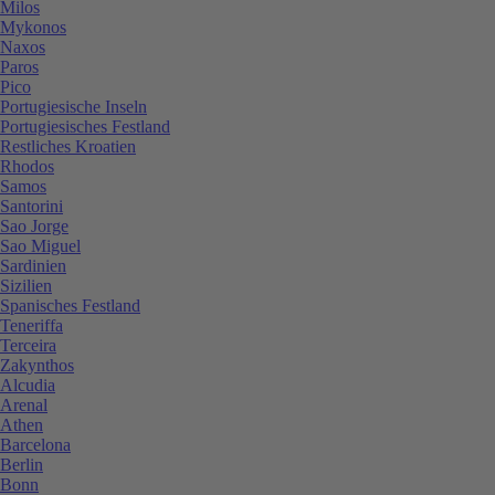
Milos
Mykonos
Naxos
Paros
Pico
Portugiesische Inseln
Portugiesisches Festland
Restliches Kroatien
Rhodos
Samos
Santorini
Sao Jorge
Sao Miguel
Sardinien
Sizilien
Spanisches Festland
Teneriffa
Terceira
Zakynthos
Alcudia
Arenal
Athen
Barcelona
Berlin
Bonn