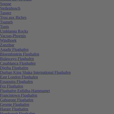
Sousse
Stellenbosch
Tanger
Trou aux Biches
Tsumeb
Tunis
Umhlanga Rocks
Vacoas-Phoenix
Windhoek
Zanzibar
Agadir Flughafen
Bloemfontein Flughafen
Bulawayo Flughafen
Casablanca Flughafen
Djerba Flughafen
Durban King Shaka International Flughafen
East London Flughafen
Essaouira Flughafen
Fez Flughafen
Flughafen Enfidha-Hammamet
Francistown Flughafen
Gaborone Flughafen
George Flughafen
Harare Flughafen
Hoedspruit Flughafen