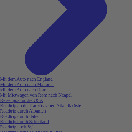
Mit dem Auto nach England
Mit dem Auto nach Mallorca
Mit dem Auto nach Rom
Mit Mietwagen von Rom nach Neapel
Reisetipps für die USA
Roadtrip an der französischen Atlantikküste
Roadtrip durch Albanien
Roadtrip durch Italien
Roadtrip durch Schottland
Roadtrip nach Sylt