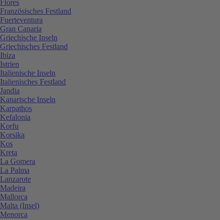
Flores
Französisches Festland
Fuerteventura
Gran Canaria
Griechische Inseln
Griechisches Festland
Ibiza
Istrien
Italienische Inseln
Italienisches Festland
Jandia
Kanarische Inseln
Karpathos
Kefalonia
Korfu
Korsika
Kos
Kreta
La Gomera
La Palma
Lanzarote
Madeira
Mallorca
Malta (Insel)
Menorca