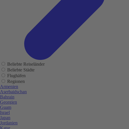
Beliebte Reiseländer
Beliebte Städte
Flughäfen
Regionen
Armenien
Aserbaidschan
Bahrain
Georgien
Guam
Israel
Japan
Jordanien
Katar