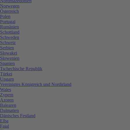
Nordmazedonien
Norwegen
Österreich
Polen
Portugal
Rumänien
Schottland
Schweden
Schweiz
Serbien
Slowakei
Slowenien
Spanien
Tschechische Republik
Türkei
Ungarn
Vereinigtes Königreich und Nordirland
Wales
Zypern
Azoren
Balearen
Dalmatien
Dänisches Festland
Elba
Faial