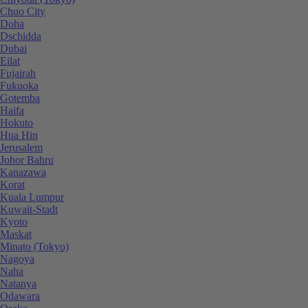
Chuo City
Doha
Dschidda
Dubai
Eilat
Fujairah
Fukuoka
Gotemba
Haifa
Hokuto
Hua Hin
Jerusalem
Johor Bahru
Kanazawa
Korat
Kuala Lumpur
Kuwait-Stadt
Kyoto
Maskat
Minato (Tokyo)
Nagoya
Naha
Natanya
Odawara