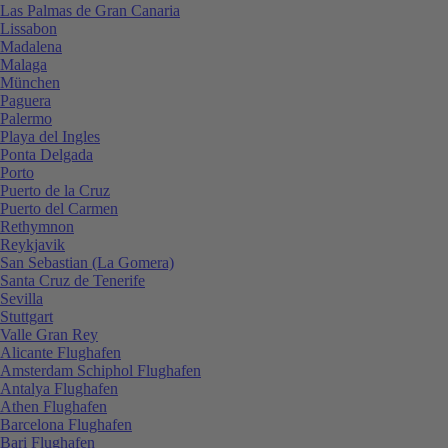
Las Palmas de Gran Canaria
Lissabon
Madalena
Malaga
München
Paguera
Palermo
Playa del Ingles
Ponta Delgada
Porto
Puerto de la Cruz
Puerto del Carmen
Rethymnon
Reykjavik
San Sebastian (La Gomera)
Santa Cruz de Tenerife
Sevilla
Stuttgart
Valle Gran Rey
Alicante Flughafen
Amsterdam Schiphol Flughafen
Antalya Flughafen
Athen Flughafen
Barcelona Flughafen
Bari Flughafen