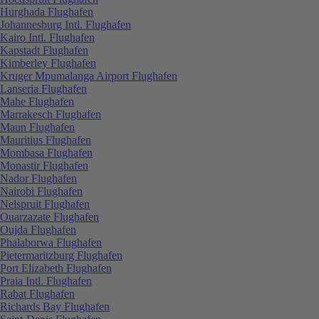
Hurghada Flughafen
Johannesburg Intl. Flughafen
Kairo Intl. Flughafen
Kapstadt Flughafen
Kimberley Flughafen
Kruger Mpumalanga Airport Flughafen
Lanseria Flughafen
Mahe Flughafen
Marrakesch Flughafen
Maun Flughafen
Mauritius Flughafen
Mombasa Flughafen
Monastir Flughafen
Nador Flughafen
Nairobi Flughafen
Nelspruit Flughafen
Ouarzazate Flughafen
Oujda Flughafen
Phalaborwa Flughafen
Pietermaritzburg Flughafen
Port Elizabeth Flughafen
Praia Intl. Flughafen
Rabat Flughafen
Richards Bay Flughafen