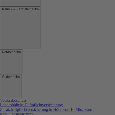
Karibik & Zentralamerika
Nordamerika
Südamerika
Vollkaskoschutz
Landesübliche Haftpflichtversicherung
Zusatzhaftpflichtversicherung in Höhe von 10 Mio. Euro
Kfz-Diebstahlschutz