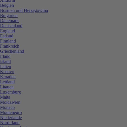
Andorra
Belgien
Bosnien und Herzegowina
Bulgarien
Dänemark
Deutschland
England
Estland
Finnland
Frankreich
Griechenland
Irland
Island
Italien
Kosovo
Kroatien
Lettland
Litauen
Luxemburg
Malta
Moldawien
Monaco
Montenegro
Niederlande
Nordirland