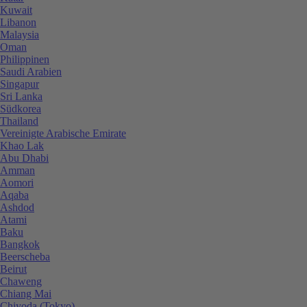
Kuwait
Libanon
Malaysia
Oman
Philippinen
Saudi Arabien
Singapur
Sri Lanka
Südkorea
Thailand
Vereinigte Arabische Emirate
Khao Lak
Abu Dhabi
Amman
Aomori
Aqaba
Ashdod
Atami
Baku
Bangkok
Beerscheba
Beirut
Chaweng
Chiang Mai
Chiyoda (Tokyo)