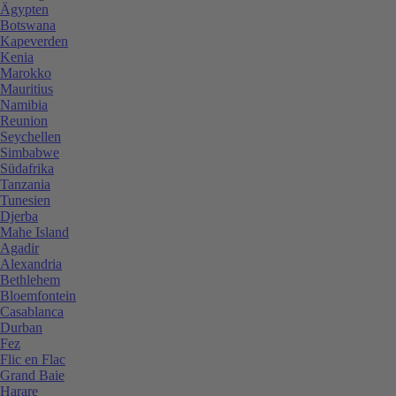
Ägypten
Botswana
Kapeverden
Kenia
Marokko
Mauritius
Namibia
Reunion
Seychellen
Simbabwe
Südafrika
Tanzania
Tunesien
Djerba
Mahe Island
Agadir
Alexandria
Bethlehem
Bloemfontein
Casablanca
Durban
Fez
Flic en Flac
Grand Baie
Harare