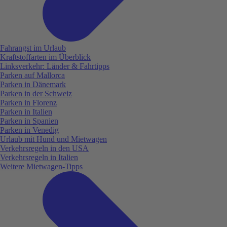
Fahrangst im Urlaub
Kraftstoffarten im Überblick
Linksverkehr: Länder & Fahrtipps
Parken auf Mallorca
Parken in Dänemark
Parken in der Schweiz
Parken in Florenz
Parken in Italien
Parken in Spanien
Parken in Venedig
Urlaub mit Hund und Mietwagen
Verkehrsregeln in den USA
Verkehrsregeln in Italien
Weitere Mietwagen-Tipps