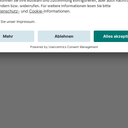
Feedback
Sie haben Fr
Buchung?