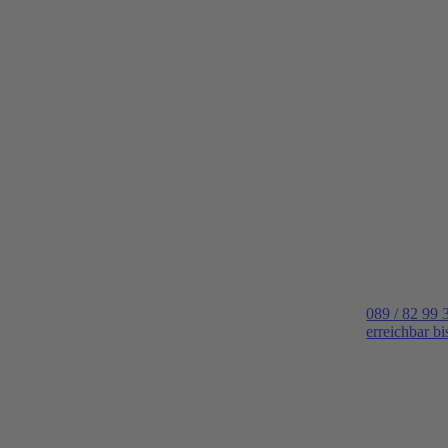
089 / 82 99 
erreichbar b