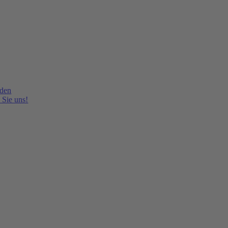
lden
 Sie uns!