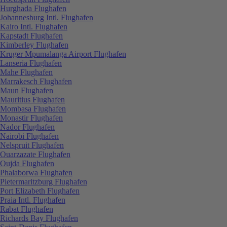
Hurghada Flughafen
Johannesburg Intl. Flughafen
Kairo Intl. Flughafen
Kapstadt Flughafen
Kimberley Flughafen
Kruger Mpumalanga Airport Flughafen
Lanseria Flughafen
Mahe Flughafen
Marrakesch Flughafen
Maun Flughafen
Mauritius Flughafen
Mombasa Flughafen
Monastir Flughafen
Nador Flughafen
Nairobi Flughafen
Nelspruit Flughafen
Ouarzazate Flughafen
Oujda Flughafen
Phalaborwa Flughafen
Pietermaritzburg Flughafen
Port Elizabeth Flughafen
Praia Intl. Flughafen
Rabat Flughafen
Richards Bay Flughafen