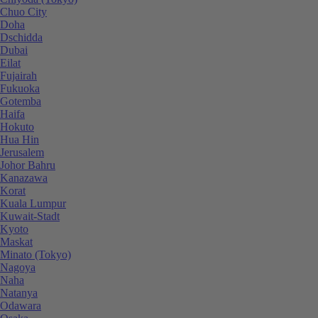
Chuo City
Doha
Dschidda
Dubai
Eilat
Fujairah
Fukuoka
Gotemba
Haifa
Hokuto
Hua Hin
Jerusalem
Johor Bahru
Kanazawa
Korat
Kuala Lumpur
Kuwait-Stadt
Kyoto
Maskat
Minato (Tokyo)
Nagoya
Naha
Natanya
Odawara