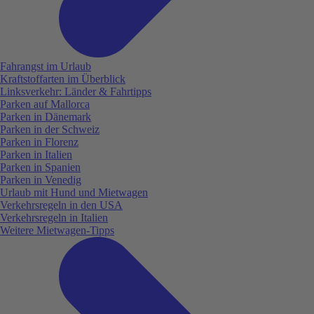
Fahrangst im Urlaub
Kraftstoffarten im Überblick
Linksverkehr: Länder & Fahrtipps
Parken auf Mallorca
Parken in Dänemark
Parken in der Schweiz
Parken in Florenz
Parken in Italien
Parken in Spanien
Parken in Venedig
Urlaub mit Hund und Mietwagen
Verkehrsregeln in den USA
Verkehrsregeln in Italien
Weitere Mietwagen-Tipps