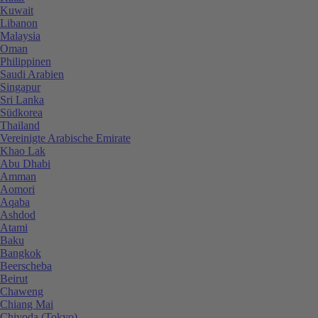
Kuwait
Libanon
Malaysia
Oman
Philippinen
Saudi Arabien
Singapur
Sri Lanka
Südkorea
Thailand
Vereinigte Arabische Emirate
Khao Lak
Abu Dhabi
Amman
Aomori
Aqaba
Ashdod
Atami
Baku
Bangkok
Beerscheba
Beirut
Chaweng
Chiang Mai
Chiyoda (Tokyo)