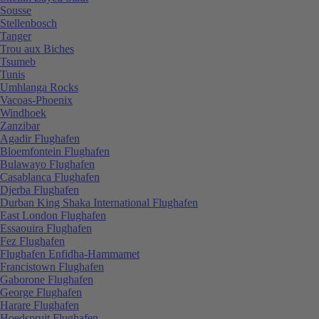
Sousse
Stellenbosch
Tanger
Trou aux Biches
Tsumeb
Tunis
Umhlanga Rocks
Vacoas-Phoenix
Windhoek
Zanzibar
Agadir Flughafen
Bloemfontein Flughafen
Bulawayo Flughafen
Casablanca Flughafen
Djerba Flughafen
Durban King Shaka International Flughafen
East London Flughafen
Essaouira Flughafen
Fez Flughafen
Flughafen Enfidha-Hammamet
Francistown Flughafen
Gaborone Flughafen
George Flughafen
Harare Flughafen
Hoedspruit Flughafen