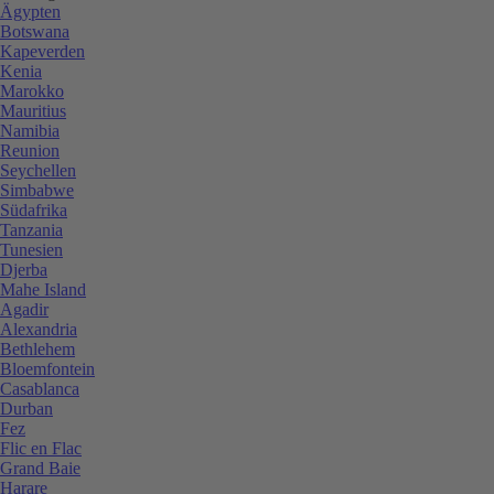
Ägypten
Botswana
Kapeverden
Kenia
Marokko
Mauritius
Namibia
Reunion
Seychellen
Simbabwe
Südafrika
Tanzania
Tunesien
Djerba
Mahe Island
Agadir
Alexandria
Bethlehem
Bloemfontein
Casablanca
Durban
Fez
Flic en Flac
Grand Baie
Harare