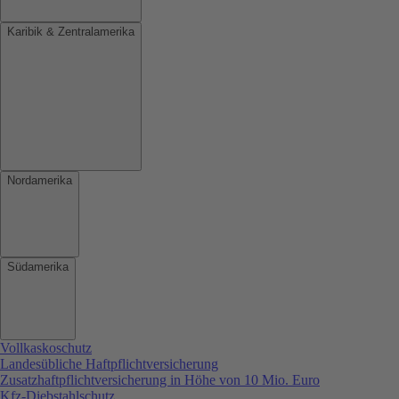
Karibik & Zentralamerika
Nordamerika
Südamerika
Vollkaskoschutz
Landesübliche Haftpflichtversicherung
Zusatzhaftpflichtversicherung in Höhe von 10 Mio. Euro
Kfz-Diebstahlschutz