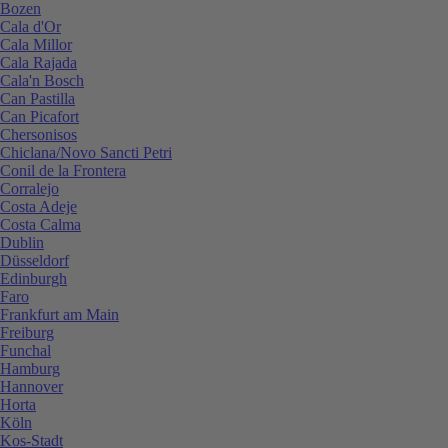
Bozen
Cala d'Or
Cala Millor
Cala Rajada
Cala'n Bosch
Can Pastilla
Can Picafort
Chersonisos
Chiclana/Novo Sancti Petri
Conil de la Frontera
Corralejo
Costa Adeje
Costa Calma
Dublin
Düsseldorf
Edinburgh
Faro
Frankfurt am Main
Freiburg
Funchal
Hamburg
Hannover
Horta
Köln
Kos-Stadt