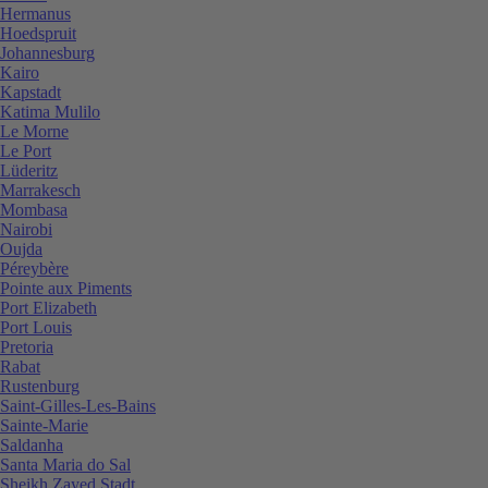
Hermanus
Hoedspruit
Johannesburg
Kairo
Kapstadt
Katima Mulilo
Le Morne
Le Port
Lüderitz
Marrakesch
Mombasa
Nairobi
Oujda
Péreybère
Pointe aux Piments
Port Elizabeth
Port Louis
Pretoria
Rabat
Rustenburg
Saint-Gilles-Les-Bains
Sainte-Marie
Saldanha
Santa Maria do Sal
Sheikh Zayed Stadt