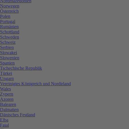
Nordmazedonien
Norwegen
Österreich
Polen
Portugal
Rumänien
Schottland
Schweden
Schweiz
Serbien
Slowakei
Slowenien
Spanien
Tschechische Republik
Türkei
Ungarn
Vereinigtes Königreich und Nordirland
Wales
Zypern
Azoren
Balearen
Dalmatien
Dänisches Festland
Elba
Faial