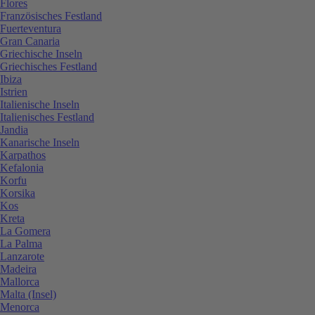
Flores
Französisches Festland
Fuerteventura
Gran Canaria
Griechische Inseln
Griechisches Festland
Ibiza
Istrien
Italienische Inseln
Italienisches Festland
Jandia
Kanarische Inseln
Karpathos
Kefalonia
Korfu
Korsika
Kos
Kreta
La Gomera
La Palma
Lanzarote
Madeira
Mallorca
Malta (Insel)
Menorca