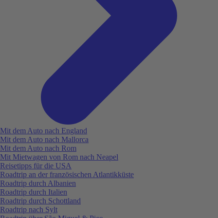
Mit dem Auto nach England
Mit dem Auto nach Mallorca
Mit dem Auto nach Rom
Mit Mietwagen von Rom nach Neapel
Reisetipps für die USA
Roadtrip an der französischen Atlantikküste
Roadtrip durch Albanien
Roadtrip durch Italien
Roadtrip durch Schottland
Roadtrip nach Sylt