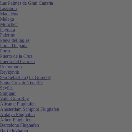
Las Palmas de Gran Canaria
Lissabon
Madalena
Malaga
München
Paguera
Palermo
Playa del Ingles
Ponta Delgada
Porto
Puerto de la Cruz
Puerto del Carmen
Rethymnon
Reykjavik
San Sebastian (La Gomera)
Santa Cruz de Tenerife
Sevilla
Stuttgart
Valle Gran Rey
Alicante Flughafen
Amsterdam Schiphol Flughafen
Antalya Flughafen
Athen Flughafen
Barcelona Flughafen
Bari Flughafen