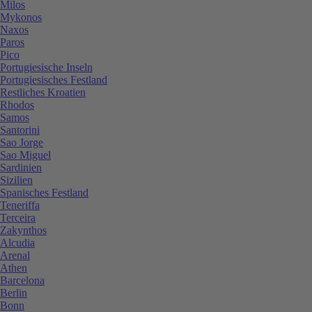
Milos
Mykonos
Naxos
Paros
Pico
Portugiesische Inseln
Portugiesisches Festland
Restliches Kroatien
Rhodos
Samos
Santorini
Sao Jorge
Sao Miguel
Sardinien
Sizilien
Spanisches Festland
Teneriffa
Terceira
Zakynthos
Alcudia
Arenal
Athen
Barcelona
Berlin
Bonn