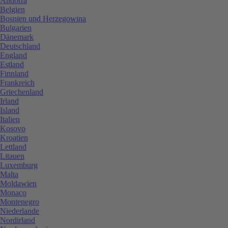
Andorra
Belgien
Bosnien und Herzegowina
Bulgarien
Dänemark
Deutschland
England
Estland
Finnland
Frankreich
Griechenland
Irland
Island
Italien
Kosovo
Kroatien
Lettland
Litauen
Luxemburg
Malta
Moldawien
Monaco
Montenegro
Niederlande
Nordirland