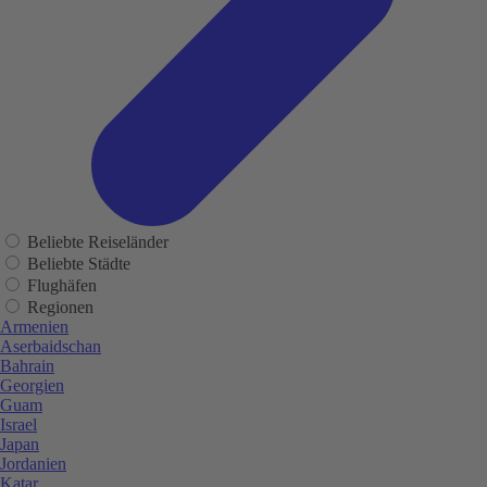
Beliebte Reiseländer
Beliebte Städte
Flughäfen
Regionen
Armenien
Aserbaidschan
Bahrain
Georgien
Guam
Israel
Japan
Jordanien
Katar