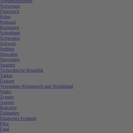
Nordmazedonien
Norwegen
Österreich
Polen
Portugal
Rumänien
Schottland
Schweden
Schweiz
Serbien
Slowakei
Slowenien
Spanien
Tschechische Republik
Türkei
Ungarn
Vereinigtes Königreich und Nordirland
Wales
Zypern
Azoren
Balearen
Dalmatien
Dänisches Festland
Elba
Faial