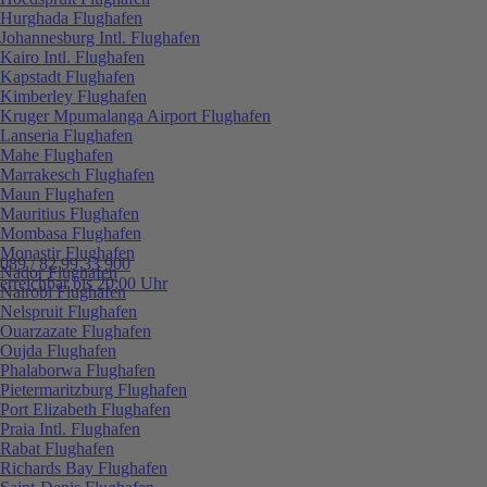
Hurghada Flughafen
Johannesburg Intl. Flughafen
Kairo Intl. Flughafen
Kapstadt Flughafen
Kimberley Flughafen
Kruger Mpumalanga Airport Flughafen
Lanseria Flughafen
Mahe Flughafen
Marrakesch Flughafen
Maun Flughafen
Mauritius Flughafen
Mombasa Flughafen
Monastir Flughafen
089 / 82 99 33 900
Nador Flughafen
erreichbar bis 20:00 Uhr
Nairobi Flughafen
Nelspruit Flughafen
Ouarzazate Flughafen
Oujda Flughafen
Phalaborwa Flughafen
Pietermaritzburg Flughafen
Port Elizabeth Flughafen
Praia Intl. Flughafen
Rabat Flughafen
Richards Bay Flughafen