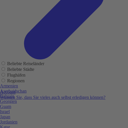
Beliebte Reiseländer
Beliebte Städte
Flughäfen
Regionen
Armenien
Aserbaidschan
Account
Bahrain
Wussten Sie, dass Sie vieles auch selbst erledigen können?
Georgien
Guam
Israel
Japan
Jordanien
Katar