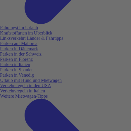
Fahrangst im Urlaub
Kraftstoffarten im Überblick
Linksverkehr: Länder & Fahrtipps
Parken auf Mallorca
Parken in Dänemark
Parken in der Schweiz
Parken in Florenz
Parken in Italien
Parken in Spanien
Parken in Venedig
Urlaub mit Hund und Mietwagen
Verkehrsregeln in den USA
Verkehrsregeln in Italien
Weitere Mietwagen-Tipps