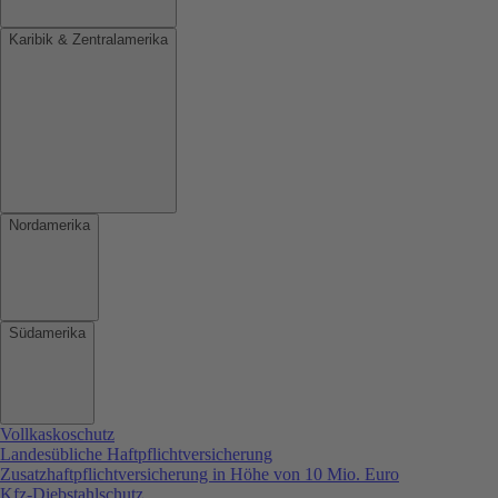
Karibik & Zentralamerika
Nordamerika
Südamerika
Vollkaskoschutz
Landesübliche Haftpflichtversicherung
Zusatzhaftpflichtversicherung in Höhe von 10 Mio. Euro
Kfz-Diebstahlschutz