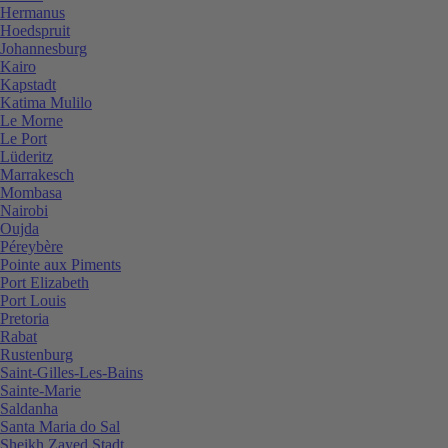
Hermanus
Hoedspruit
Johannesburg
Kairo
Kapstadt
Katima Mulilo
Le Morne
Le Port
Lüderitz
Marrakesch
Mombasa
Nairobi
Oujda
Péreybère
Pointe aux Piments
Port Elizabeth
Port Louis
Pretoria
Rabat
Rustenburg
Saint-Gilles-Les-Bains
Sainte-Marie
Saldanha
Santa Maria do Sal
Sheikh Zayed Stadt