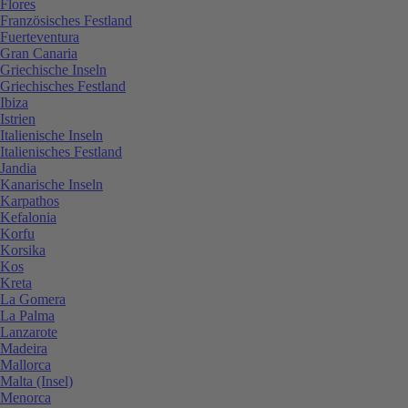
Flores
Französisches Festland
Fuerteventura
Gran Canaria
Griechische Inseln
Griechisches Festland
Ibiza
Istrien
Italienische Inseln
Italienisches Festland
Jandia
Kanarische Inseln
Karpathos
Kefalonia
Korfu
Korsika
Kos
Kreta
La Gomera
La Palma
Lanzarote
Madeira
Mallorca
Malta (Insel)
Menorca