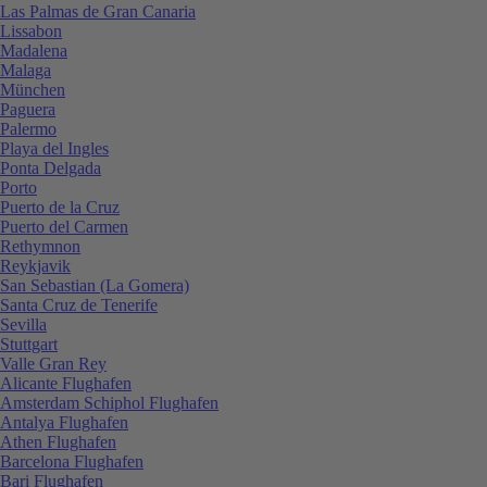
Las Palmas de Gran Canaria
Lissabon
Madalena
Malaga
München
Paguera
Palermo
Playa del Ingles
Ponta Delgada
Porto
Puerto de la Cruz
Puerto del Carmen
Rethymnon
Reykjavik
San Sebastian (La Gomera)
Santa Cruz de Tenerife
Sevilla
Stuttgart
Valle Gran Rey
Alicante Flughafen
Amsterdam Schiphol Flughafen
Antalya Flughafen
Athen Flughafen
Barcelona Flughafen
Bari Flughafen