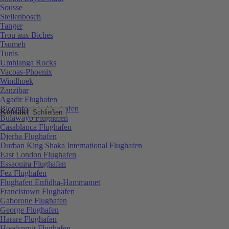
Sousse
Stellenbosch
Tanger
Trou aux Biches
Tsumeb
Tunis
Umhlanga Rocks
Vacoas-Phoenix
Windhoek
Zanzibar
Agadir Flughafen
Bloemfontein Flughafen
Kontakt
Schließen
Bulawayo Flughafen
Casablanca Flughafen
Djerba Flughafen
Durban King Shaka International Flughafen
East London Flughafen
Essaouira Flughafen
Fez Flughafen
Flughafen Enfidha-Hammamet
Francistown Flughafen
Gaborone Flughafen
George Flughafen
Harare Flughafen
Hoedspruit Flughafen