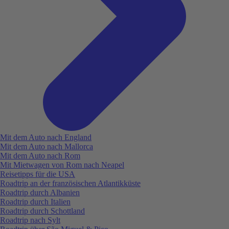
Mit dem Auto nach England
Mit dem Auto nach Mallorca
Mit dem Auto nach Rom
Mit Mietwagen von Rom nach Neapel
Reisetipps für die USA
Roadtrip an der französischen Atlantikküste
Roadtrip durch Albanien
Roadtrip durch Italien
Roadtrip durch Schottland
Roadtrip nach Sylt