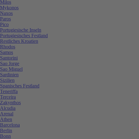
Milos
Mykonos
Naxos
Paros
Pico
Portugiesische Inseln
Portugiesisches Festland
Restliches Kroatien
Rhodos
Samos
Santorini
Sao Jorge
Sao Miguel
Sardinien
Sizilien
Spanisches Festland
Teneriffa
Terceira
Zakynthos
Alcudia
Arenal
Athen
Barcelona
Berlin
Bonn