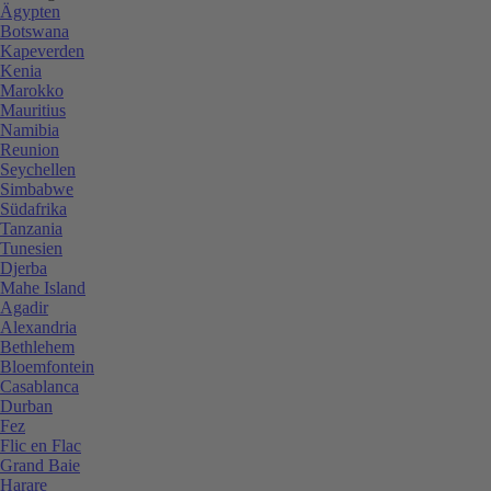
Ägypten
Botswana
Kapeverden
Kenia
Marokko
Mauritius
Namibia
Reunion
Seychellen
Simbabwe
Südafrika
Tanzania
Tunesien
Djerba
Mahe Island
Agadir
Alexandria
Bethlehem
Bloemfontein
Casablanca
Durban
Fez
Flic en Flac
Grand Baie
Harare