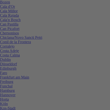
Bozen
Cala d'Or
Cala Millor
Cala Rajada
Cala'n Bosch
Can Pastilla
Can Picafort
Chersonisos
Chiclana/Novo Sancti Petri
Conil de la Frontera
Corralejo
Costa Adeje
Costa Calma
Dublin
Düsseldorf
Edinburgh
Faro
Frankfurt am Main
Freiburg
Funchal
Hamburg
Hannover
Horta
Köln
Kos-Stadt