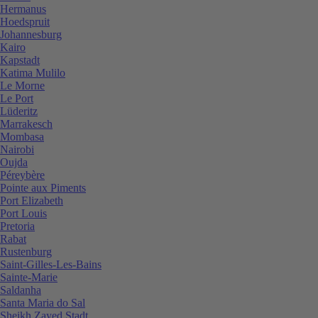
Hermanus
Hoedspruit
Johannesburg
Kairo
Kapstadt
Katima Mulilo
Le Morne
Le Port
Lüderitz
Marrakesch
Mombasa
Nairobi
Oujda
Péreybère
Pointe aux Piments
Port Elizabeth
Port Louis
Pretoria
Rabat
Rustenburg
Saint-Gilles-Les-Bains
Sainte-Marie
Saldanha
Santa Maria do Sal
Sheikh Zayed Stadt