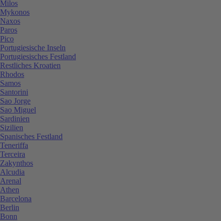
Milos
Mykonos
Naxos
Paros
Pico
Portugiesische Inseln
Portugiesisches Festland
Restliches Kroatien
Rhodos
Samos
Santorini
Sao Jorge
Sao Miguel
Sardinien
Sizilien
Spanisches Festland
Teneriffa
Terceira
Zakynthos
Alcudia
Arenal
Athen
Barcelona
Berlin
Bonn