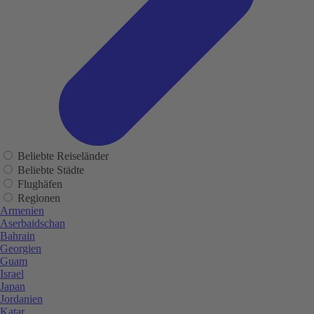
Beliebte Reiseländer
Beliebte Städte
Flughäfen
Regionen
Armenien
Aserbaidschan
Bahrain
Georgien
Guam
Israel
Japan
Jordanien
Katar