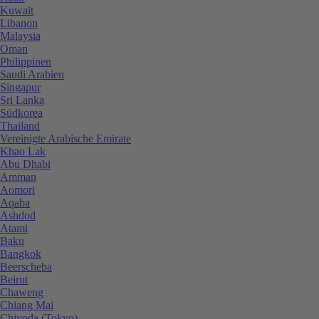
Kuwait
Libanon
Malaysia
Oman
Philippinen
Saudi Arabien
Singapur
Sri Lanka
Südkorea
Thailand
Vereinigte Arabische Emirate
Khao Lak
Abu Dhabi
Amman
Aomori
Aqaba
Ashdod
Atami
Baku
Bangkok
Beerscheba
Beirut
Chaweng
Chiang Mai
Chiyoda (Tokyo)