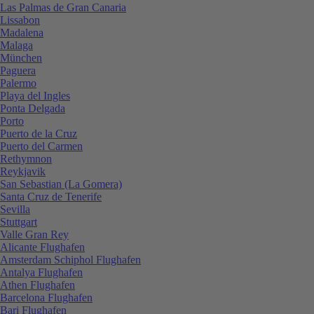
Las Palmas de Gran Canaria
Lissabon
Madalena
Malaga
München
Paguera
Palermo
Playa del Ingles
Ponta Delgada
Porto
Puerto de la Cruz
Puerto del Carmen
Rethymnon
Reykjavik
San Sebastian (La Gomera)
Santa Cruz de Tenerife
Sevilla
Stuttgart
Valle Gran Rey
Alicante Flughafen
Amsterdam Schiphol Flughafen
Antalya Flughafen
Athen Flughafen
Barcelona Flughafen
Bari Flughafen