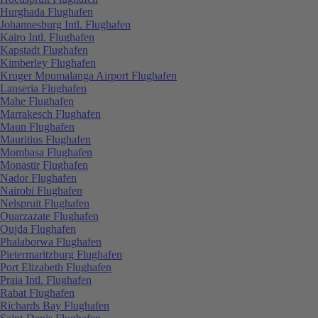
Hurghada Flughafen
Johannesburg Intl. Flughafen
Kairo Intl. Flughafen
Kapstadt Flughafen
Kimberley Flughafen
Kruger Mpumalanga Airport Flughafen
Lanseria Flughafen
Mahe Flughafen
Marrakesch Flughafen
Maun Flughafen
Mauritius Flughafen
Mombasa Flughafen
Monastir Flughafen
Nador Flughafen
Nairobi Flughafen
Nelspruit Flughafen
Ouarzazate Flughafen
Oujda Flughafen
Phalaborwa Flughafen
Pietermaritzburg Flughafen
Port Elizabeth Flughafen
Praia Intl. Flughafen
Rabat Flughafen
Richards Bay Flughafen