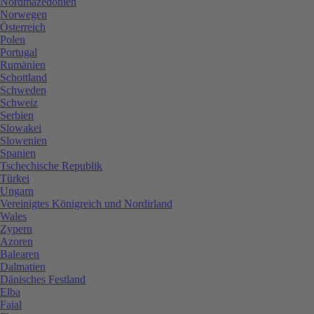
Nordmazedonien
Norwegen
Österreich
Polen
Portugal
Rumänien
Schottland
Schweden
Schweiz
Serbien
Slowakei
Slowenien
Spanien
Tschechische Republik
Türkei
Ungarn
Vereinigtes Königreich und Nordirland
Wales
Zypern
Azoren
Balearen
Dalmatien
Dänisches Festland
Elba
Faial