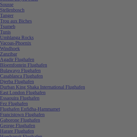
Sousse
Stellenbosch
Tanger
Trou aux Biches
Tsumeb
Tunis
Umhlanga Rocks
Vacoas-Phoenix
Windhoek
Zanzibar
Agadir Flughafen
Bloemfontein Flughafen
Bulawayo Flughafen
Casablanca Flughafen
Djerba Flughafen
Durban King Shaka International Flughafen
East London Flughafen
Essaouira Flughafen
Fez Flughafen
Flughafen Enfidha-Hammamet
Francistown Flughafen
Gaborone Flughafen
George Flughafen
Harare Flughafen
Hoedspruit Flughafen