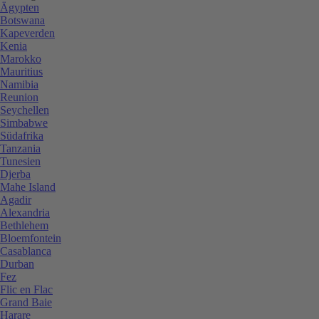
Ägypten
Botswana
Kapeverden
Kenia
Marokko
Mauritius
Namibia
Reunion
Seychellen
Simbabwe
Südafrika
Tanzania
Tunesien
Djerba
Mahe Island
Agadir
Alexandria
Bethlehem
Bloemfontein
Casablanca
Durban
Fez
Flic en Flac
Grand Baie
Harare