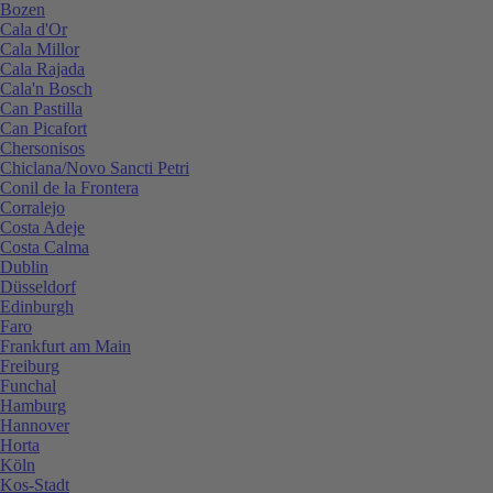
Bozen
Cala d'Or
Cala Millor
Cala Rajada
Cala'n Bosch
Can Pastilla
Can Picafort
Chersonisos
Chiclana/Novo Sancti Petri
Conil de la Frontera
Corralejo
Costa Adeje
Costa Calma
Dublin
Düsseldorf
Edinburgh
Faro
Frankfurt am Main
Freiburg
Funchal
Hamburg
Hannover
Horta
Köln
Kos-Stadt