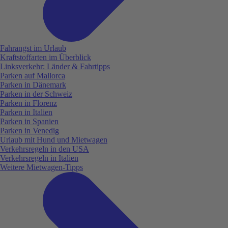
Fahrangst im Urlaub
Kraftstoffarten im Überblick
Linksverkehr: Länder & Fahrtipps
Parken auf Mallorca
Parken in Dänemark
Parken in der Schweiz
Parken in Florenz
Parken in Italien
Parken in Spanien
Parken in Venedig
Urlaub mit Hund und Mietwagen
Verkehrsregeln in den USA
Verkehrsregeln in Italien
Weitere Mietwagen-Tipps