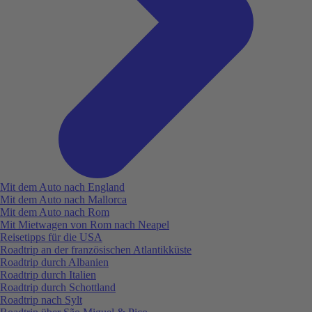
Mit dem Auto nach England
Mit dem Auto nach Mallorca
Mit dem Auto nach Rom
Mit Mietwagen von Rom nach Neapel
Reisetipps für die USA
Roadtrip an der französischen Atlantikküste
Roadtrip durch Albanien
Roadtrip durch Italien
Roadtrip durch Schottland
Roadtrip nach Sylt