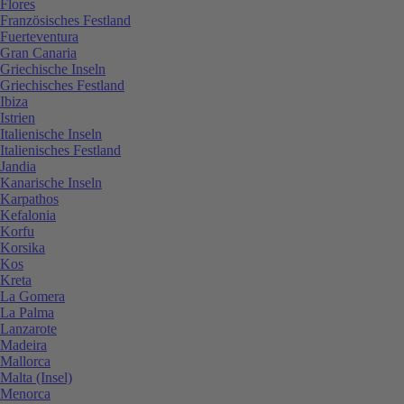
Flores
Französisches Festland
Fuerteventura
Gran Canaria
Griechische Inseln
Griechisches Festland
Ibiza
Istrien
Italienische Inseln
Italienisches Festland
Jandia
Kanarische Inseln
Karpathos
Kefalonia
Korfu
Korsika
Kos
Kreta
La Gomera
La Palma
Lanzarote
Madeira
Mallorca
Malta (Insel)
Menorca