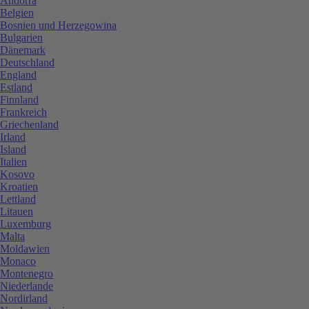
Andorra
Belgien
Bosnien und Herzegowina
Bulgarien
Dänemark
Deutschland
England
Estland
Finnland
Frankreich
Griechenland
Irland
Island
Italien
Kosovo
Kroatien
Lettland
Litauen
Luxemburg
Malta
Moldawien
Monaco
Montenegro
Niederlande
Nordirland