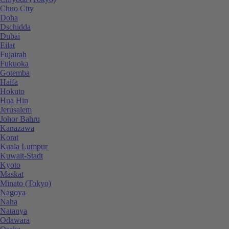
Chuo City
Doha
Dschidda
Dubai
Eilat
Fujairah
Fukuoka
Gotemba
Haifa
Hokuto
Hua Hin
Jerusalem
Johor Bahru
Kanazawa
Korat
Kuala Lumpur
Kuwait-Stadt
Kyoto
Maskat
Minato (Tokyo)
Nagoya
Naha
Natanya
Odawara