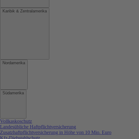
Karibik & Zentralamerika
Nordamerika
Südamerika
Vollkaskoschutz
Landesübliche Haftpflichtversicherung
Zusatzhaftpflichtversicherung in Höhe von 10 Mio. Euro
Kfz-Diebstahlschutz