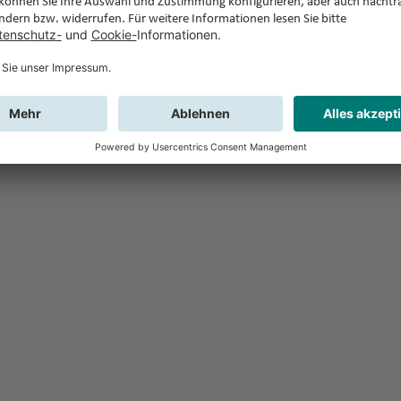
Feedback
Sie haben Fr
Buchung?