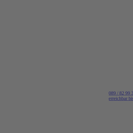
089 / 82 99 
erreichbar b