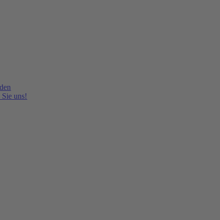
lden
 Sie uns!