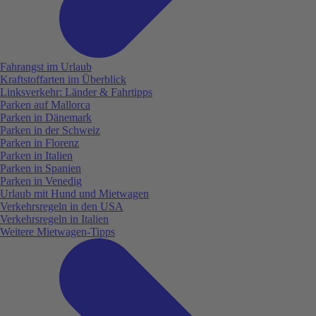
Fahrangst im Urlaub
Kraftstoffarten im Überblick
Linksverkehr: Länder & Fahrtipps
Parken auf Mallorca
Parken in Dänemark
Parken in der Schweiz
Parken in Florenz
Parken in Italien
Parken in Spanien
Parken in Venedig
Urlaub mit Hund und Mietwagen
Verkehrsregeln in den USA
Verkehrsregeln in Italien
Weitere Mietwagen-Tipps