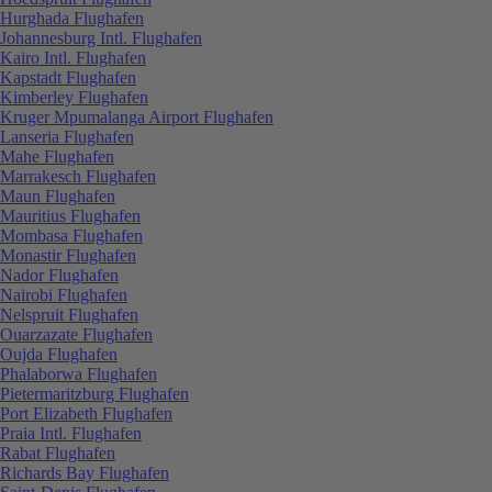
Hurghada Flughafen
Johannesburg Intl. Flughafen
Kairo Intl. Flughafen
Kapstadt Flughafen
Kimberley Flughafen
Kruger Mpumalanga Airport Flughafen
Lanseria Flughafen
Mahe Flughafen
Marrakesch Flughafen
Maun Flughafen
Mauritius Flughafen
Mombasa Flughafen
Monastir Flughafen
Nador Flughafen
Nairobi Flughafen
Nelspruit Flughafen
Ouarzazate Flughafen
Oujda Flughafen
Phalaborwa Flughafen
Pietermaritzburg Flughafen
Port Elizabeth Flughafen
Praia Intl. Flughafen
Rabat Flughafen
Richards Bay Flughafen