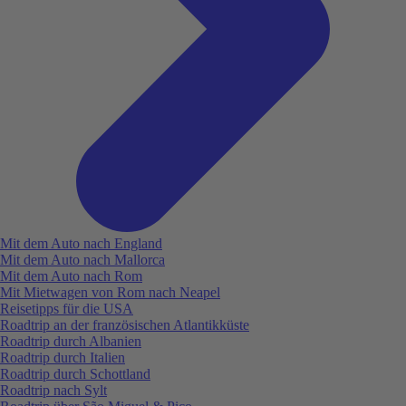
Mit dem Auto nach England
Mit dem Auto nach Mallorca
Mit dem Auto nach Rom
Mit Mietwagen von Rom nach Neapel
Reisetipps für die USA
Roadtrip an der französischen Atlantikküste
Roadtrip durch Albanien
Roadtrip durch Italien
Roadtrip durch Schottland
Roadtrip nach Sylt