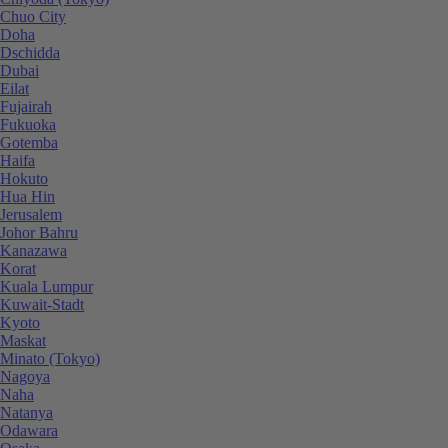
Chuo City
Doha
Dschidda
Dubai
Eilat
Fujairah
Fukuoka
Gotemba
Haifa
Hokuto
Hua Hin
Jerusalem
Johor Bahru
Kanazawa
Korat
Kuala Lumpur
Kuwait-Stadt
Kyoto
Maskat
Minato (Tokyo)
Nagoya
Naha
Natanya
Odawara