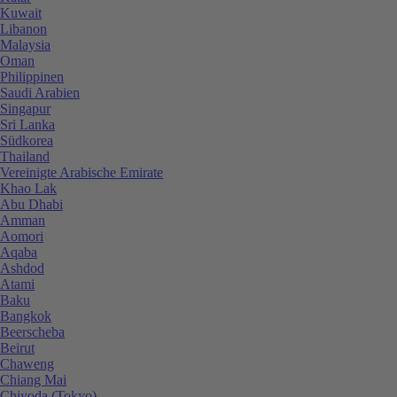
Kuwait
Libanon
Malaysia
Oman
Philippinen
Saudi Arabien
Singapur
Sri Lanka
Südkorea
Thailand
Vereinigte Arabische Emirate
Khao Lak
Abu Dhabi
Amman
Aomori
Aqaba
Ashdod
Atami
Baku
Bangkok
Beerscheba
Beirut
Chaweng
Chiang Mai
Chiyoda (Tokyo)