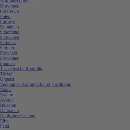
Nordmazedonien
Norwegen
Österreich
Polen
Portugal
Rumänien
Schottland
Schweden
Schweiz
Serbien
Slowakei
Slowenien
Spanien
Tschechische Republik
Türkei
Ungarn
Vereinigtes Königreich und Nordirland
Wales
Zypern
Azoren
Balearen
Dalmatien
Dänisches Festland
Elba
Faial