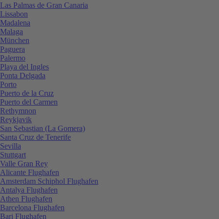
Las Palmas de Gran Canaria
Lissabon
Madalena
Malaga
München
Paguera
Palermo
Playa del Ingles
Ponta Delgada
Porto
Puerto de la Cruz
Puerto del Carmen
Rethymnon
Reykjavik
San Sebastian (La Gomera)
Santa Cruz de Tenerife
Sevilla
Stuttgart
Valle Gran Rey
Alicante Flughafen
Amsterdam Schiphol Flughafen
Antalya Flughafen
Athen Flughafen
Barcelona Flughafen
Bari Flughafen