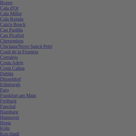
Bozen
Cala d'Or
Cala Millor
Cala Rajada
Cala'n Bosch
Can Pastilla
Can Picafort
Chersonisos
Chiclana/Novo Sancti Petri
Conil de la Frontera
Corralejo
Costa Adeje
Costa Calma
Dublin
Düsseldorf
Edinburgh
Faro
Frankfurt am Main
Freiburg
Funchal
Hamburg
Hannover
Horta
Köln
Kos-Stadt