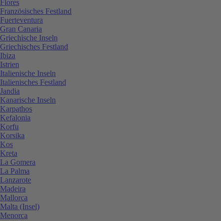
Flores
Französisches Festland
Fuerteventura
Gran Canaria
Griechische Inseln
Griechisches Festland
Ibiza
Istrien
Italienische Inseln
Italienisches Festland
Jandia
Kanarische Inseln
Karpathos
Kefalonia
Korfu
Korsika
Kos
Kreta
La Gomera
La Palma
Lanzarote
Madeira
Mallorca
Malta (Insel)
Menorca