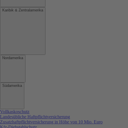
Karibik & Zentralamerika
Nordamerika
Südamerika
Vollkaskoschutz
Landesübliche Haftpflichtversicherung
Zusatzhaftpflichtversicherung in Höhe von 10 Mio. Euro
Kfz-Diebstahlschutz