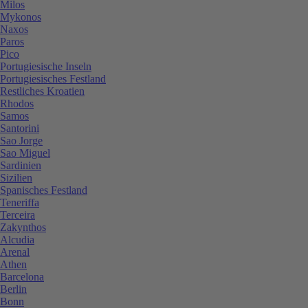
Milos
Mykonos
Naxos
Paros
Pico
Portugiesische Inseln
Portugiesisches Festland
Restliches Kroatien
Rhodos
Samos
Santorini
Sao Jorge
Sao Miguel
Sardinien
Sizilien
Spanisches Festland
Teneriffa
Terceira
Zakynthos
Alcudia
Arenal
Athen
Barcelona
Berlin
Bonn