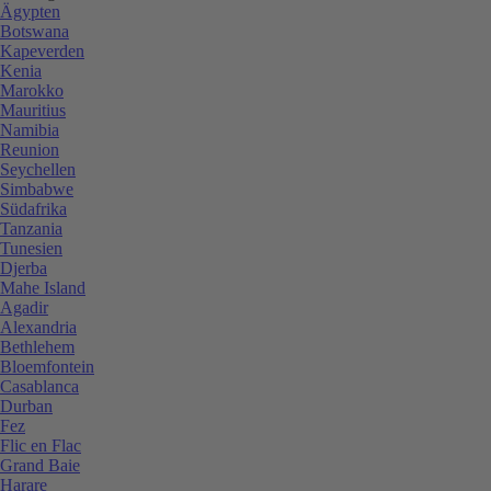
Ägypten
Botswana
Kapeverden
Kenia
Marokko
Mauritius
Namibia
Reunion
Seychellen
Simbabwe
Südafrika
Tanzania
Tunesien
Djerba
Mahe Island
Agadir
Alexandria
Bethlehem
Bloemfontein
Casablanca
Durban
Fez
Flic en Flac
Grand Baie
Harare