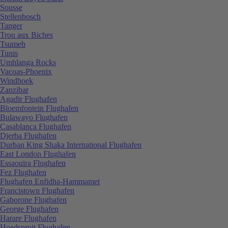
Sousse
Stellenbosch
Tanger
Trou aux Biches
Tsumeb
Tunis
Umhlanga Rocks
Vacoas-Phoenix
Windhoek
Zanzibar
Agadir Flughafen
Bloemfontein Flughafen
Bulawayo Flughafen
Casablanca Flughafen
Djerba Flughafen
Durban King Shaka International Flughafen
East London Flughafen
Essaouira Flughafen
Fez Flughafen
Flughafen Enfidha-Hammamet
Francistown Flughafen
Gaborone Flughafen
George Flughafen
Harare Flughafen
Hoedspruit Flughafen