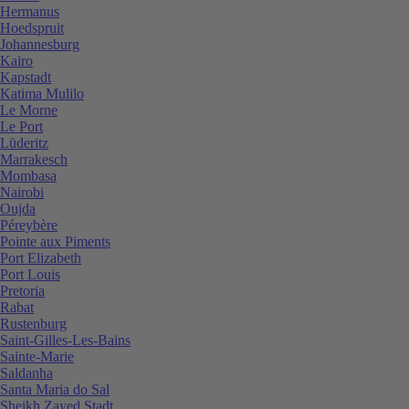
Hermanus
Hoedspruit
Johannesburg
Kairo
Kapstadt
Katima Mulilo
Le Morne
Le Port
Lüderitz
Marrakesch
Mombasa
Nairobi
Oujda
Péreybère
Pointe aux Piments
Port Elizabeth
Port Louis
Pretoria
Rabat
Rustenburg
Saint-Gilles-Les-Bains
Sainte-Marie
Saldanha
Santa Maria do Sal
Sheikh Zayed Stadt