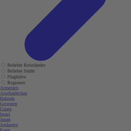
Beliebte Reiseländer
Beliebte Städte
Flughäfen
Regionen
Armenien
Aserbaidschan
Bahrain
Georgien
Guam
Israel
Japan
Jordanien
Katar