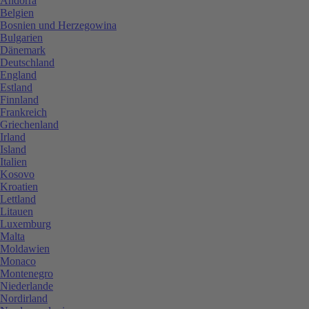
Andorra
Belgien
Bosnien und Herzegowina
Bulgarien
Dänemark
Deutschland
England
Estland
Finnland
Frankreich
Griechenland
Irland
Island
Italien
Kosovo
Kroatien
Lettland
Litauen
Luxemburg
Malta
Moldawien
Monaco
Montenegro
Niederlande
Nordirland