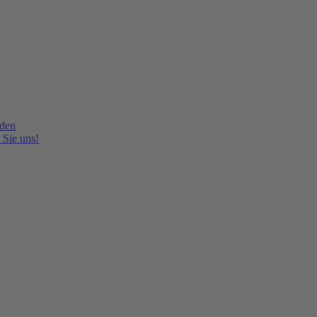
lden
 Sie uns!