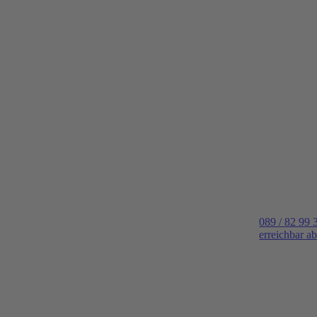
089 / 82 99 
erreichbar a