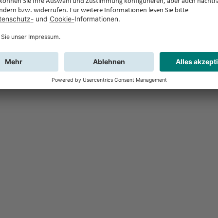
Feedback
Sie haben Fr
Buchung?