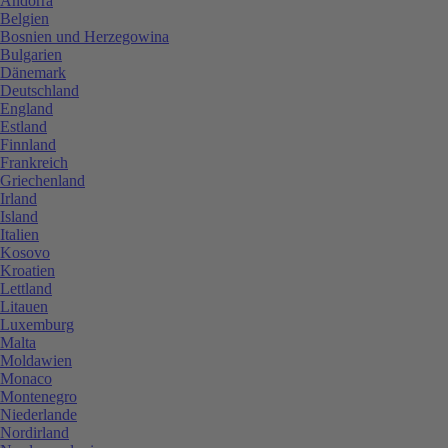
Andorra
Belgien
Bosnien und Herzegowina
Bulgarien
Dänemark
Deutschland
England
Estland
Finnland
Frankreich
Griechenland
Irland
Island
Italien
Kosovo
Kroatien
Lettland
Litauen
Luxemburg
Malta
Moldawien
Monaco
Montenegro
Niederlande
Nordirland