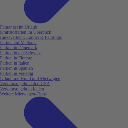
Fahrangst im Urlaub
Kraftstoffarten im Überblick
Linksverkehr: Länder & Fahrtipps
Parken auf Mallorca
Parken in Dänemark
Parken in der Schweiz
Parken in Florenz
Parken in Italien
Parken in Spanien
Parken in Venedig
Urlaub mit Hund und Mietwagen
Verkehrsregeln in den USA
Verkehrsregeln in Italien
Weitere Mietwagen-Tipps