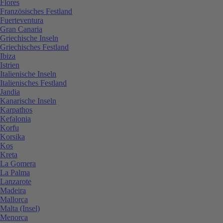
Flores
Französisches Festland
Fuerteventura
Gran Canaria
Griechische Inseln
Griechisches Festland
Ibiza
Istrien
Italienische Inseln
Italienisches Festland
Jandia
Kanarische Inseln
Karpathos
Kefalonia
Korfu
Korsika
Kos
Kreta
La Gomera
La Palma
Lanzarote
Madeira
Mallorca
Malta (Insel)
Menorca