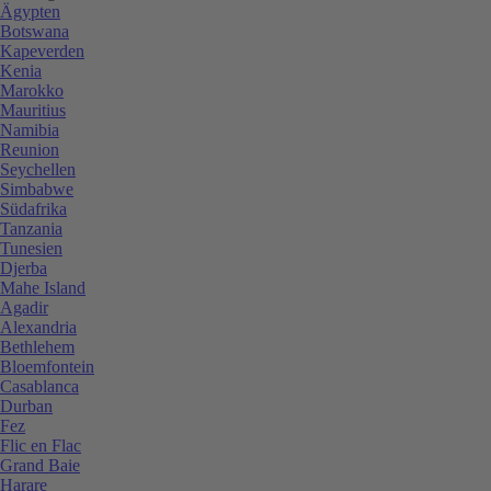
Ägypten
Botswana
Kapeverden
Kenia
Marokko
Mauritius
Namibia
Reunion
Seychellen
Simbabwe
Südafrika
Tanzania
Tunesien
Djerba
Mahe Island
Agadir
Alexandria
Bethlehem
Bloemfontein
Casablanca
Durban
Fez
Flic en Flac
Grand Baie
Harare