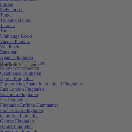
Sousse
Stellenbosch
Tanger
Trou aux Biches
Tsumeb
Tunis
Umhlanga Rocks
Vacoas-Phoenix
Windhoek
Zanzibar
Agadir Flughafen
Bloemfontein Flughafen
Kontakt
Schließen
Bulawayo Flughafen
Casablanca Flughafen
Djerba Flughafen
Durban King Shaka International Flughafen
East London Flughafen
Essaouira Flughafen
Fez Flughafen
Flughafen Enfidha-Hammamet
Francistown Flughafen
Gaborone Flughafen
George Flughafen
Harare Flughafen
Hoedspruit Flughafen