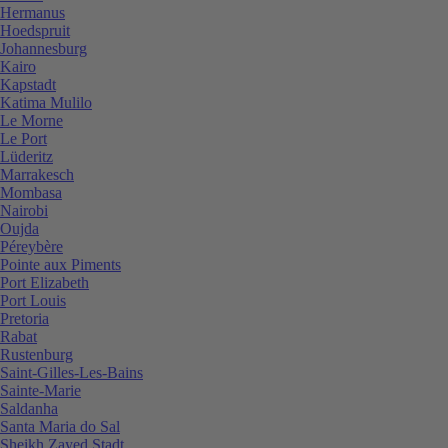
Hermanus
Hoedspruit
Johannesburg
Kairo
Kapstadt
Katima Mulilo
Le Morne
Le Port
Lüderitz
Marrakesch
Mombasa
Nairobi
Oujda
Péreybère
Pointe aux Piments
Port Elizabeth
Port Louis
Pretoria
Rabat
Rustenburg
Saint-Gilles-Les-Bains
Sainte-Marie
Saldanha
Santa Maria do Sal
Sheikh Zayed Stadt