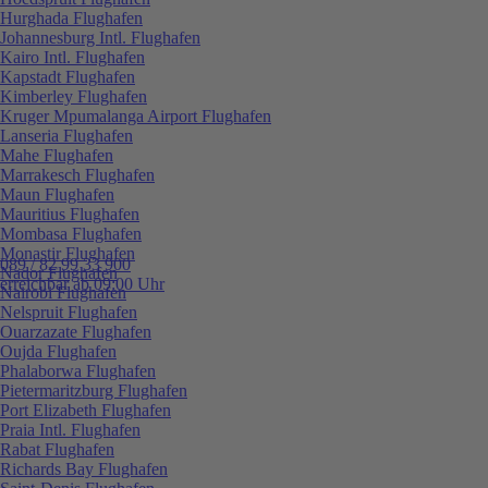
Hurghada Flughafen
Johannesburg Intl. Flughafen
Kairo Intl. Flughafen
Kapstadt Flughafen
Kimberley Flughafen
Kruger Mpumalanga Airport Flughafen
Lanseria Flughafen
Mahe Flughafen
Marrakesch Flughafen
Maun Flughafen
Mauritius Flughafen
Mombasa Flughafen
Monastir Flughafen
089 / 82 99 33 900
Nador Flughafen
erreichbar ab 09:00 Uhr
Nairobi Flughafen
Nelspruit Flughafen
Ouarzazate Flughafen
Oujda Flughafen
Phalaborwa Flughafen
Pietermaritzburg Flughafen
Port Elizabeth Flughafen
Praia Intl. Flughafen
Rabat Flughafen
Richards Bay Flughafen