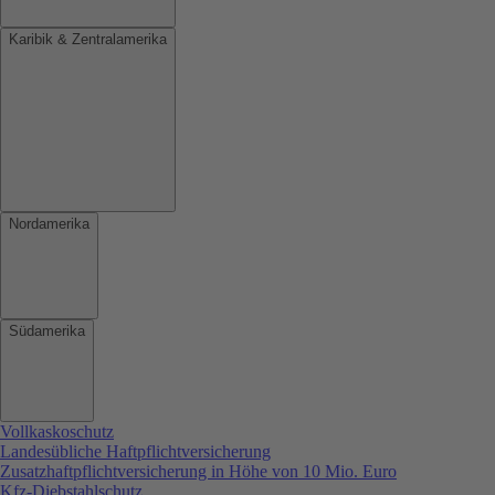
Karibik & Zentralamerika
Nordamerika
Südamerika
Vollkaskoschutz
Landesübliche Haftpflichtversicherung
Zusatzhaftpflichtversicherung in Höhe von 10 Mio. Euro
Kfz-Diebstahlschutz