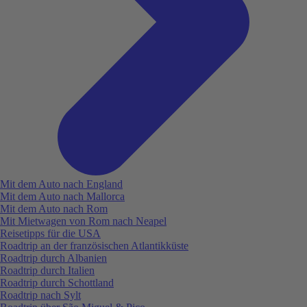
Mit dem Auto nach England
Mit dem Auto nach Mallorca
Mit dem Auto nach Rom
Mit Mietwagen von Rom nach Neapel
Reisetipps für die USA
Roadtrip an der französischen Atlantikküste
Roadtrip durch Albanien
Roadtrip durch Italien
Roadtrip durch Schottland
Roadtrip nach Sylt