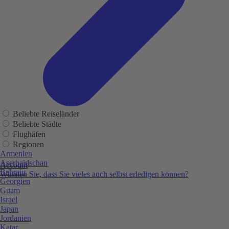
Beliebte Reiseländer
Beliebte Städte
Flughäfen
Regionen
Armenien
Aserbaidschan
Account
Bahrain
Wussten Sie, dass Sie vieles auch selbst erledigen können?
Georgien
Guam
Israel
Japan
Jordanien
Katar