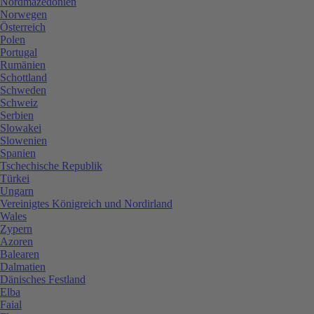
Nordmazedonien
Norwegen
Österreich
Polen
Portugal
Rumänien
Schottland
Schweden
Schweiz
Serbien
Slowakei
Slowenien
Spanien
Tschechische Republik
Türkei
Ungarn
Vereinigtes Königreich und Nordirland
Wales
Zypern
Azoren
Balearen
Dalmatien
Dänisches Festland
Elba
Faial