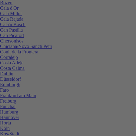
Bozen
Cala d'Or
Cala Millor
Cala Rajada
Cala'n Bosch
Can Pastilla
Can Picafort
Chersonisos
Chiclana/Novo Sancti Petri
Conil de la Frontera
Corralejo
Costa Adeje
Costa Calma
Dublin
Düsseldorf
Edinburgh
Faro
Frankfurt am Main
Freiburg
Funchal
Hamburg
Hannover
Horta
Köln
Kos-Stadt