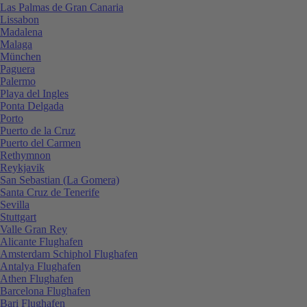
Las Palmas de Gran Canaria
Lissabon
Madalena
Malaga
München
Paguera
Palermo
Playa del Ingles
Ponta Delgada
Porto
Puerto de la Cruz
Puerto del Carmen
Rethymnon
Reykjavik
San Sebastian (La Gomera)
Santa Cruz de Tenerife
Sevilla
Stuttgart
Valle Gran Rey
Alicante Flughafen
Amsterdam Schiphol Flughafen
Antalya Flughafen
Athen Flughafen
Barcelona Flughafen
Bari Flughafen