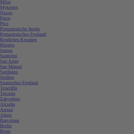
Milos
Mykonos
Naxos
Paros
Pico
Portugiesische Inseln
Portugiesisches Festland
Restliches Kroatien
Rhodos
Samos
Santorini
Sao Jorge
Sao Miguel
Sardinien
Sizilien
Spanisches Festland
Teneriffa
Terceira
Zakynthos
Alcudia
Arenal
Athen
Barcelona
Berlin
Bonn