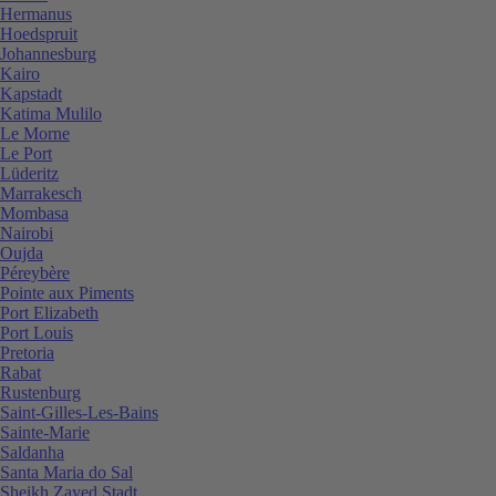
Hermanus
Hoedspruit
Johannesburg
Kairo
Kapstadt
Katima Mulilo
Le Morne
Le Port
Lüderitz
Marrakesch
Mombasa
Nairobi
Oujda
Péreybère
Pointe aux Piments
Port Elizabeth
Port Louis
Pretoria
Rabat
Rustenburg
Saint-Gilles-Les-Bains
Sainte-Marie
Saldanha
Santa Maria do Sal
Sheikh Zayed Stadt