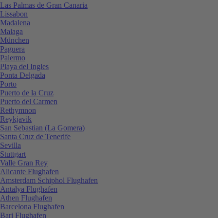
Las Palmas de Gran Canaria
Lissabon
Madalena
Malaga
München
Paguera
Palermo
Playa del Ingles
Ponta Delgada
Porto
Puerto de la Cruz
Puerto del Carmen
Rethymnon
Reykjavik
San Sebastian (La Gomera)
Santa Cruz de Tenerife
Sevilla
Stuttgart
Valle Gran Rey
Alicante Flughafen
Amsterdam Schiphol Flughafen
Antalya Flughafen
Athen Flughafen
Barcelona Flughafen
Bari Flughafen