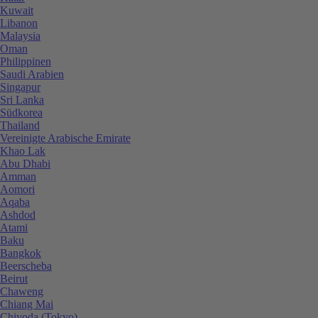
Kuwait
Libanon
Malaysia
Oman
Philippinen
Saudi Arabien
Singapur
Sri Lanka
Südkorea
Thailand
Vereinigte Arabische Emirate
Khao Lak
Abu Dhabi
Amman
Aomori
Aqaba
Ashdod
Atami
Baku
Bangkok
Beerscheba
Beirut
Chaweng
Chiang Mai
Chiyoda (Tokyo)