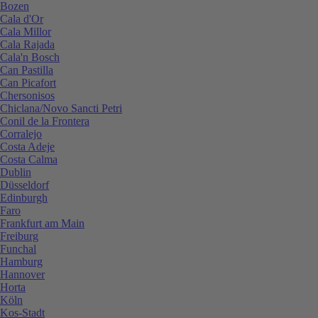
Bozen
Cala d'Or
Cala Millor
Cala Rajada
Cala'n Bosch
Can Pastilla
Can Picafort
Chersonisos
Chiclana/Novo Sancti Petri
Conil de la Frontera
Corralejo
Costa Adeje
Costa Calma
Dublin
Düsseldorf
Edinburgh
Faro
Frankfurt am Main
Freiburg
Funchal
Hamburg
Hannover
Horta
Köln
Kos-Stadt