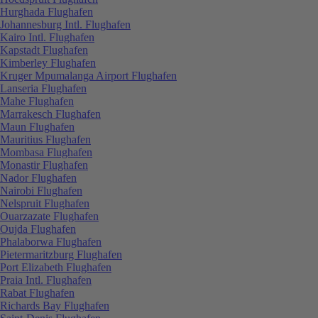
Hurghada Flughafen
Johannesburg Intl. Flughafen
Kairo Intl. Flughafen
Kapstadt Flughafen
Kimberley Flughafen
Kruger Mpumalanga Airport Flughafen
Lanseria Flughafen
Mahe Flughafen
Marrakesch Flughafen
Maun Flughafen
Mauritius Flughafen
Mombasa Flughafen
Monastir Flughafen
Nador Flughafen
Nairobi Flughafen
Nelspruit Flughafen
Ouarzazate Flughafen
Oujda Flughafen
Phalaborwa Flughafen
Pietermaritzburg Flughafen
Port Elizabeth Flughafen
Praia Intl. Flughafen
Rabat Flughafen
Richards Bay Flughafen