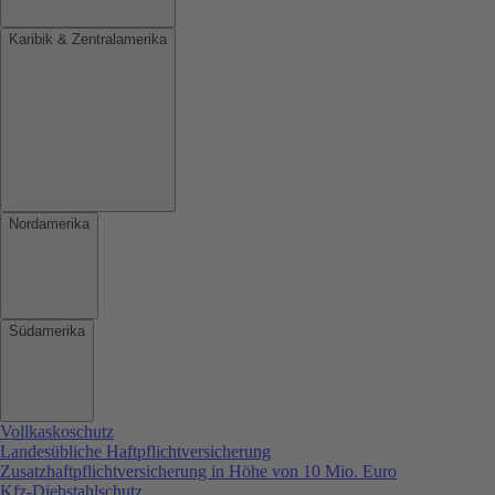
Karibik & Zentralamerika
Nordamerika
Südamerika
Vollkaskoschutz
Landesübliche Haftpflichtversicherung
Zusatzhaftpflichtversicherung in Höhe von 10 Mio. Euro
Kfz-Diebstahlschutz