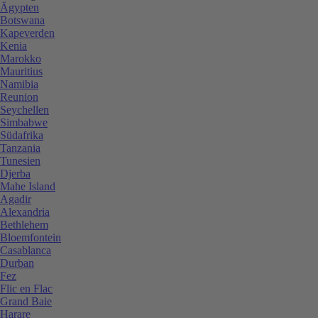
Ägypten
Botswana
Kapeverden
Kenia
Marokko
Mauritius
Namibia
Reunion
Seychellen
Simbabwe
Südafrika
Tanzania
Tunesien
Djerba
Mahe Island
Agadir
Alexandria
Bethlehem
Bloemfontein
Casablanca
Durban
Fez
Flic en Flac
Grand Baie
Harare