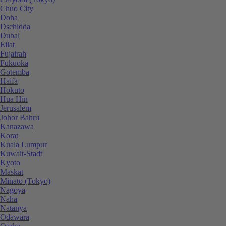
Chuo City
Doha
Dschidda
Dubai
Eilat
Fujairah
Fukuoka
Gotemba
Haifa
Hokuto
Hua Hin
Jerusalem
Johor Bahru
Kanazawa
Korat
Kuala Lumpur
Kuwait-Stadt
Kyoto
Maskat
Minato (Tokyo)
Nagoya
Naha
Natanya
Odawara