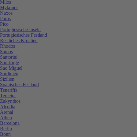
Milos
Mykonos
Naxos
Paros
Pico
Portugiesische Inseln
Portugiesisches Festland
Restliches Kroatien
Rhodos
Samos
Santorini
Sao Jorge
Sao Miguel
Sardinien
Sizilien
Spanisches Festland
Teneriffa
Terceira
Zakynthos
Alcudia
Arenal
Athen
Barcelona
Berlin
Bonn