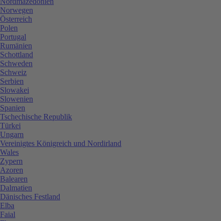
Nordmazedonien
Norwegen
Österreich
Polen
Portugal
Rumänien
Schottland
Schweden
Schweiz
Serbien
Slowakei
Slowenien
Spanien
Tschechische Republik
Türkei
Ungarn
Vereinigtes Königreich und Nordirland
Wales
Zypern
Azoren
Balearen
Dalmatien
Dänisches Festland
Elba
Faial