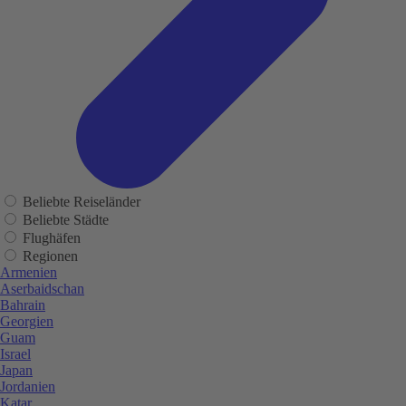
Beliebte Reiseländer
Beliebte Städte
Flughäfen
Regionen
Armenien
Aserbaidschan
Bahrain
Georgien
Guam
Israel
Japan
Jordanien
Katar