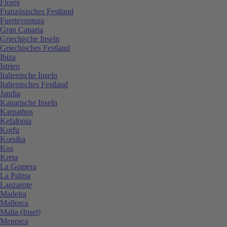
Flores
Französisches Festland
Fuerteventura
Gran Canaria
Griechische Inseln
Griechisches Festland
Ibiza
Istrien
Italienische Inseln
Italienisches Festland
Jandia
Kanarische Inseln
Karpathos
Kefalonia
Korfu
Korsika
Kos
Kreta
La Gomera
La Palma
Lanzarote
Madeira
Mallorca
Malta (Insel)
Menorca