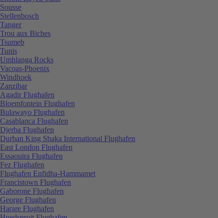
Sousse
Stellenbosch
Tanger
Trou aux Biches
Tsumeb
Tunis
Umhlanga Rocks
Vacoas-Phoenix
Windhoek
Zanzibar
Agadir Flughafen
Bloemfontein Flughafen
Bulawayo Flughafen
Casablanca Flughafen
Djerba Flughafen
Durban King Shaka International Flughafen
East London Flughafen
Essaouira Flughafen
Fez Flughafen
Flughafen Enfidha-Hammamet
Francistown Flughafen
Gaborone Flughafen
George Flughafen
Harare Flughafen
Hoedspruit Flughafen