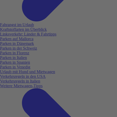
Fahrangst im Urlaub
Kraftstoffarten im Überblick
Linksverkehr: Länder & Fahrtipps
Parken auf Mallorca
Parken in Dänemark
Parken in der Schweiz
Parken in Florenz
Parken in Italien
Parken in Spanien
Parken in Venedig
Urlaub mit Hund und Mietwagen
Verkehrsregeln in den USA
Verkehrsregeln in Italien
Weitere Mietwagen-Tipps