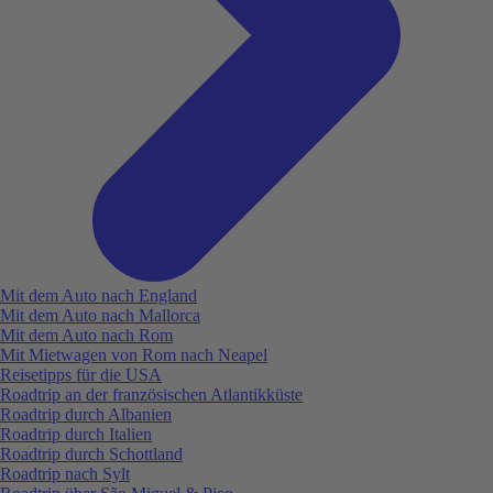
Mit dem Auto nach England
Mit dem Auto nach Mallorca
Mit dem Auto nach Rom
Mit Mietwagen von Rom nach Neapel
Reisetipps für die USA
Roadtrip an der französischen Atlantikküste
Roadtrip durch Albanien
Roadtrip durch Italien
Roadtrip durch Schottland
Roadtrip nach Sylt