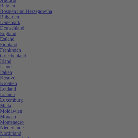
Andorra
Belgien
Bosnien und Herzegowina
Bulgarien
Dänemark
Deutschland
England
Estland
Finnland
Frankreich
Griechenland
Irland
Island
Italien
Kosovo
Kroatien
Lettland
Litauen
Luxemburg
Malta
Moldawien
Monaco
Montenegro
Niederlande
Nordirland