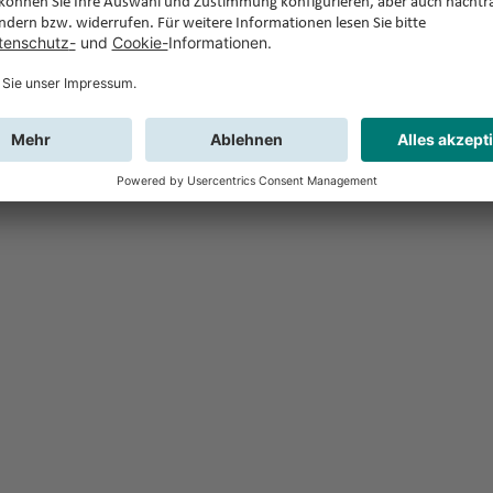
Feedback
Sie haben Fr
Buchung?