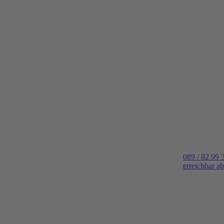
089 / 82 99 
erreichbar a