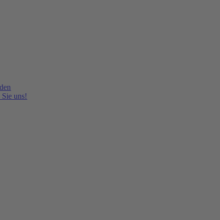
lden
 Sie uns!