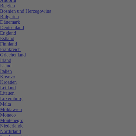
Andorra
Belgien
Bosnien und Herzegowina
Bulgarien
Dänemark
Deutschland
England
Estland
Finnland
Frankreich
Griechenland
Irland
Island
Italien
Kosovo
Kroatien
Lettland
Litauen
Luxemburg
Malta
Moldawien
Monaco
Montenegro
Niederlande
Nordirland