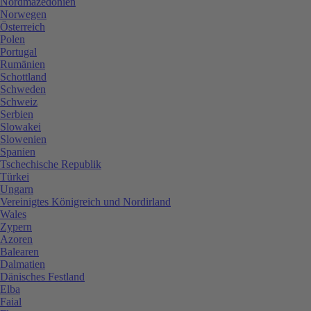
Nordmazedonien
Norwegen
Österreich
Polen
Portugal
Rumänien
Schottland
Schweden
Schweiz
Serbien
Slowakei
Slowenien
Spanien
Tschechische Republik
Türkei
Ungarn
Vereinigtes Königreich und Nordirland
Wales
Zypern
Azoren
Balearen
Dalmatien
Dänisches Festland
Elba
Faial