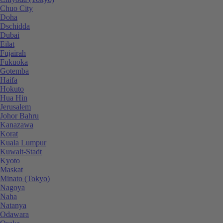
Chuo City
Doha
Dschidda
Dubai
Eilat
Fujairah
Fukuoka
Gotemba
Haifa
Hokuto
Hua Hin
Jerusalem
Johor Bahru
Kanazawa
Korat
Kuala Lumpur
Kuwait-Stadt
Kyoto
Maskat
Minato (Tokyo)
Nagoya
Naha
Natanya
Odawara