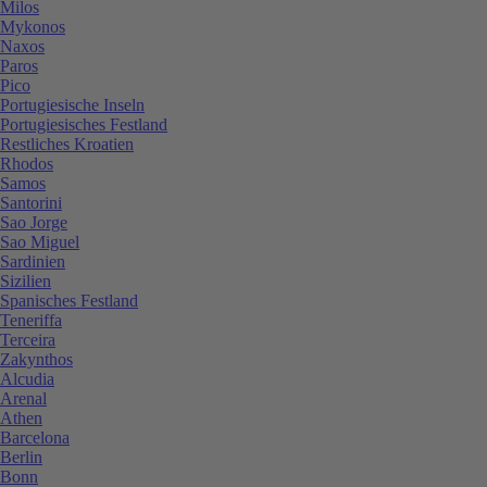
Milos
Mykonos
Naxos
Paros
Pico
Portugiesische Inseln
Portugiesisches Festland
Restliches Kroatien
Rhodos
Samos
Santorini
Sao Jorge
Sao Miguel
Sardinien
Sizilien
Spanisches Festland
Teneriffa
Terceira
Zakynthos
Alcudia
Arenal
Athen
Barcelona
Berlin
Bonn