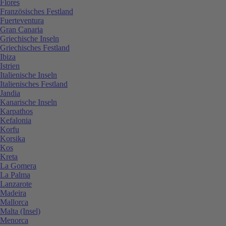
Flores
Französisches Festland
Fuerteventura
Gran Canaria
Griechische Inseln
Griechisches Festland
Ibiza
Istrien
Italienische Inseln
Italienisches Festland
Jandia
Kanarische Inseln
Karpathos
Kefalonia
Korfu
Korsika
Kos
Kreta
La Gomera
La Palma
Lanzarote
Madeira
Mallorca
Malta (Insel)
Menorca