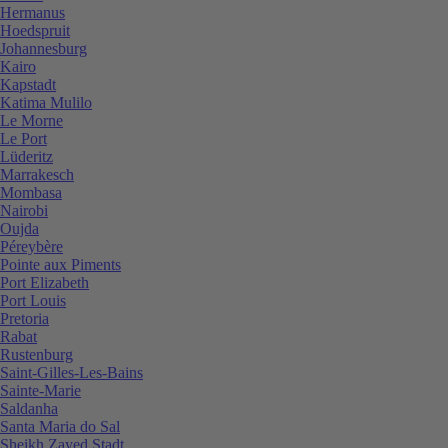
Hermanus
Hoedspruit
Johannesburg
Kairo
Kapstadt
Katima Mulilo
Le Morne
Le Port
Lüderitz
Marrakesch
Mombasa
Nairobi
Oujda
Péreybère
Pointe aux Piments
Port Elizabeth
Port Louis
Pretoria
Rabat
Rustenburg
Saint-Gilles-Les-Bains
Sainte-Marie
Saldanha
Santa Maria do Sal
Sheikh Zayed Stadt