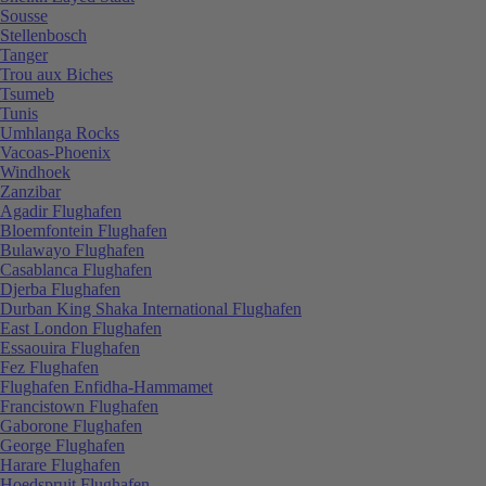
Sousse
Stellenbosch
Tanger
Trou aux Biches
Tsumeb
Tunis
Umhlanga Rocks
Vacoas-Phoenix
Windhoek
Zanzibar
Agadir Flughafen
Bloemfontein Flughafen
Bulawayo Flughafen
Casablanca Flughafen
Djerba Flughafen
Durban King Shaka International Flughafen
East London Flughafen
Essaouira Flughafen
Fez Flughafen
Flughafen Enfidha-Hammamet
Francistown Flughafen
Gaborone Flughafen
George Flughafen
Harare Flughafen
Hoedspruit Flughafen