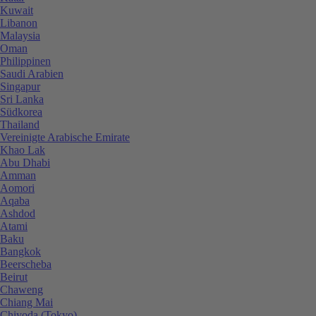
Kuwait
Libanon
Malaysia
Oman
Philippinen
Saudi Arabien
Singapur
Sri Lanka
Südkorea
Thailand
Vereinigte Arabische Emirate
Khao Lak
Abu Dhabi
Amman
Aomori
Aqaba
Ashdod
Atami
Baku
Bangkok
Beerscheba
Beirut
Chaweng
Chiang Mai
Chiyoda (Tokyo)