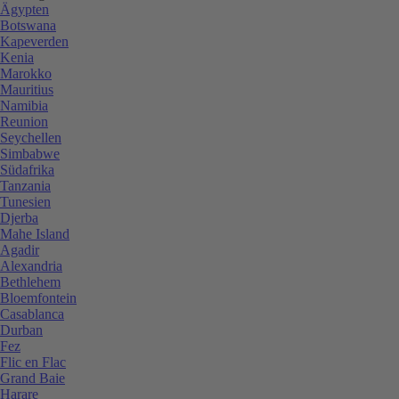
Ägypten
Botswana
Kapeverden
Kenia
Marokko
Mauritius
Namibia
Reunion
Seychellen
Simbabwe
Südafrika
Tanzania
Tunesien
Djerba
Mahe Island
Agadir
Alexandria
Bethlehem
Bloemfontein
Casablanca
Durban
Fez
Flic en Flac
Grand Baie
Harare