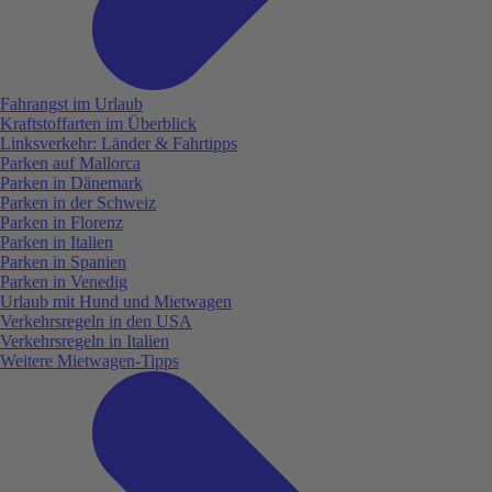
Fahrangst im Urlaub
Kraftstoffarten im Überblick
Linksverkehr: Länder & Fahrtipps
Parken auf Mallorca
Parken in Dänemark
Parken in der Schweiz
Parken in Florenz
Parken in Italien
Parken in Spanien
Parken in Venedig
Urlaub mit Hund und Mietwagen
Verkehrsregeln in den USA
Verkehrsregeln in Italien
Weitere Mietwagen-Tipps