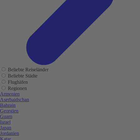
Beliebte Reiseländer
Beliebte Städte
Flughäfen
Regionen
Armenien
Aserbaidschan
Bahrain
Georgien
Guam
Israel
Japan
Jordanien
Katar