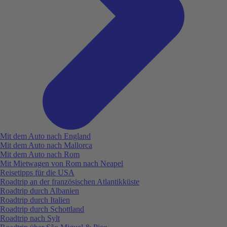
Mit dem Auto nach England
Mit dem Auto nach Mallorca
Mit dem Auto nach Rom
Mit Mietwagen von Rom nach Neapel
Reisetipps für die USA
Roadtrip an der französischen Atlantikküste
Roadtrip durch Albanien
Roadtrip durch Italien
Roadtrip durch Schottland
Roadtrip nach Sylt