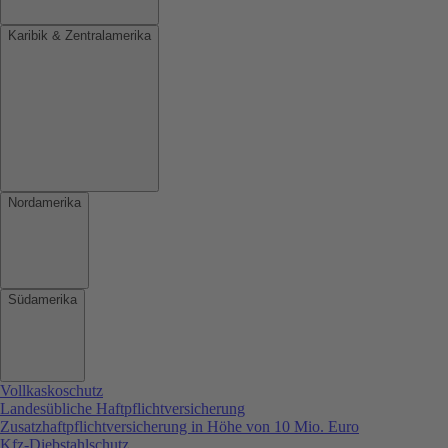
Karibik & Zentralamerika
Nordamerika
Südamerika
Vollkaskoschutz
Landesübliche Haftpflichtversicherung
Zusatzhaftpflichtversicherung in Höhe von 10 Mio. Euro
Kfz-Diebstahlschutz