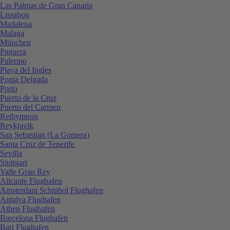
Las Palmas de Gran Canaria
Lissabon
Madalena
Malaga
München
Paguera
Palermo
Playa del Ingles
Ponta Delgada
Porto
Puerto de la Cruz
Puerto del Carmen
Rethymnon
Reykjavik
San Sebastian (La Gomera)
Santa Cruz de Tenerife
Sevilla
Stuttgart
Valle Gran Rey
Alicante Flughafen
Amsterdam Schiphol Flughafen
Antalya Flughafen
Athen Flughafen
Barcelona Flughafen
Bari Flughafen