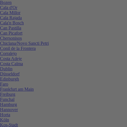
Bozen
Cala d'Or
Cala Millor
Cala Rajada
Cala'n Bosch
Can Pastilla
Can Picafort
Chersonisos
Chiclana/Novo Sancti Petri
Conil de la Frontera
Corralejo
Costa Adeje
Costa Calma
Dublin
Düsseldorf
Edinburgh
Faro
Frankfurt am Main
Freiburg
Funchal
Hamburg
Hannover
Horta
Köln
Kos-Stadt