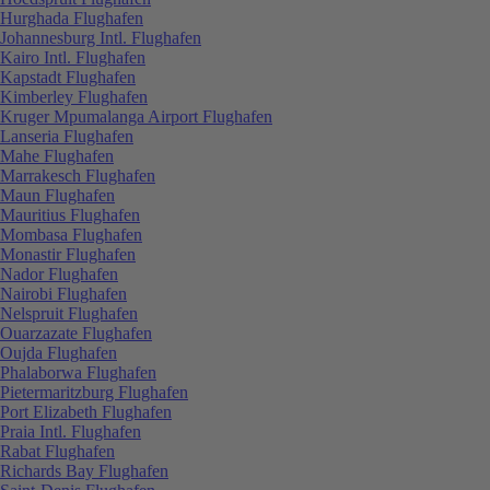
Hurghada Flughafen
Johannesburg Intl. Flughafen
Kairo Intl. Flughafen
Kapstadt Flughafen
Kimberley Flughafen
Kruger Mpumalanga Airport Flughafen
Lanseria Flughafen
Mahe Flughafen
Marrakesch Flughafen
Maun Flughafen
Mauritius Flughafen
Mombasa Flughafen
Monastir Flughafen
Nador Flughafen
Nairobi Flughafen
Nelspruit Flughafen
Ouarzazate Flughafen
Oujda Flughafen
Phalaborwa Flughafen
Pietermaritzburg Flughafen
Port Elizabeth Flughafen
Praia Intl. Flughafen
Rabat Flughafen
Richards Bay Flughafen