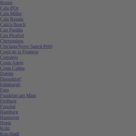
Bozen
Cala d'Or
Cala Millor
Cala Rajada
Cala'n Bosch
Can Pastilla
Can Picafort
Chersonisos
Chiclana/Novo Sancti Petri
Conil de la Frontera
Corralejo
Costa Adeje
Costa Calma
Dublin
Düsseldorf
Edinburgh
Faro
Frankfurt am Main
Freiburg
Funchal
Hamburg
Hannover
Horta
Köln
Kos-Stadt