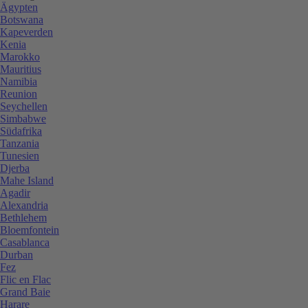
Ägypten
Botswana
Kapeverden
Kenia
Marokko
Mauritius
Namibia
Reunion
Seychellen
Simbabwe
Südafrika
Tanzania
Tunesien
Djerba
Mahe Island
Agadir
Alexandria
Bethlehem
Bloemfontein
Casablanca
Durban
Fez
Flic en Flac
Grand Baie
Harare