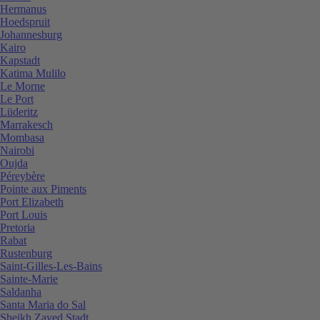
Hermanus
Hoedspruit
Johannesburg
Kairo
Kapstadt
Katima Mulilo
Le Morne
Le Port
Lüderitz
Marrakesch
Mombasa
Nairobi
Oujda
Péreybère
Pointe aux Piments
Port Elizabeth
Port Louis
Pretoria
Rabat
Rustenburg
Saint-Gilles-Les-Bains
Sainte-Marie
Saldanha
Santa Maria do Sal
Sheikh Zayed Stadt