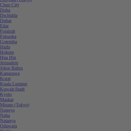
Chuo City
Doha
Dschidda
Dubai
Eilat
Fujairah
Fukuoka
Gotemba
Haifa
Hokuto
Hua Hin
Jerusalem
Johor Bahru
Kanazawa
Korat
Kuala Lumpur
Kuwait-Stadt
Kyoto
Maskat
Minato (Tokyo)
Nagoya
Naha
Natanya
Odawara