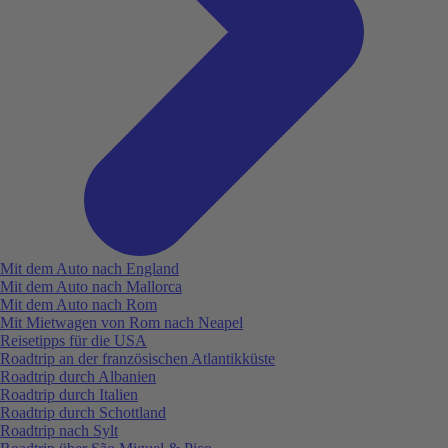
Mit dem Auto nach England
Mit dem Auto nach Mallorca
Mit dem Auto nach Rom
Mit Mietwagen von Rom nach Neapel
Reisetipps für die USA
Roadtrip an der französischen Atlantikküste
Roadtrip durch Albanien
Roadtrip durch Italien
Roadtrip durch Schottland
Roadtrip nach Sylt