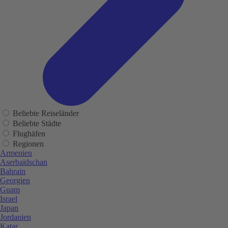
Beliebte Reiseländer
Beliebte Städte
Flughäfen
Regionen
Armenien
Aserbaidschan
Bahrain
Georgien
Guam
Israel
Japan
Jordanien
Katar