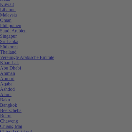
Kuwait
Libanon
Malaysia
Oman
Philippinen
Saudi Arabien
Singapur
Sri Lanka
Südkorea
Thailand
Vereinigte Arabische Emirate
Khao Lak
Abu Dhabi
Amman
Aomori
Aqaba
Ashdod
Atami
Baku
Bangkok
Beerscheba
Beirut
Chaweng
Chiang Mai
Chiyoda (Tokyo)