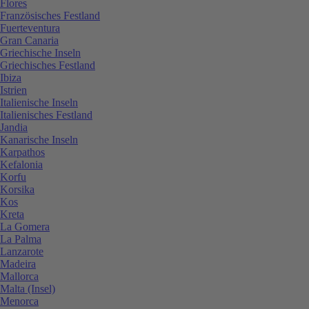
Flores
Französisches Festland
Fuerteventura
Gran Canaria
Griechische Inseln
Griechisches Festland
Ibiza
Istrien
Italienische Inseln
Italienisches Festland
Jandia
Kanarische Inseln
Karpathos
Kefalonia
Korfu
Korsika
Kos
Kreta
La Gomera
La Palma
Lanzarote
Madeira
Mallorca
Malta (Insel)
Menorca