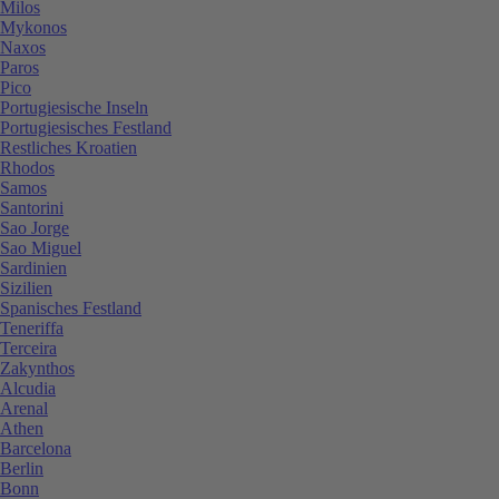
Milos
Mykonos
Naxos
Paros
Pico
Portugiesische Inseln
Portugiesisches Festland
Restliches Kroatien
Rhodos
Samos
Santorini
Sao Jorge
Sao Miguel
Sardinien
Sizilien
Spanisches Festland
Teneriffa
Terceira
Zakynthos
Alcudia
Arenal
Athen
Barcelona
Berlin
Bonn