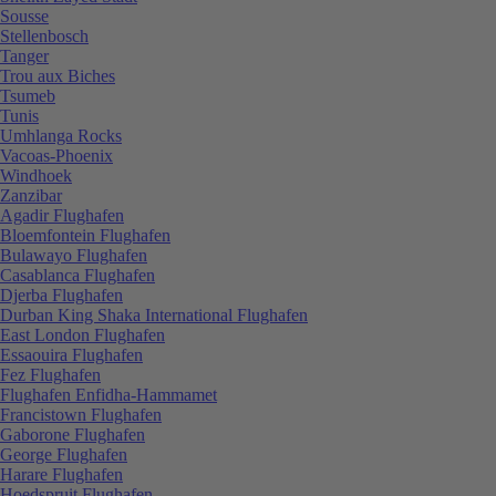
Sousse
Stellenbosch
Tanger
Trou aux Biches
Tsumeb
Tunis
Umhlanga Rocks
Vacoas-Phoenix
Windhoek
Zanzibar
Agadir Flughafen
Bloemfontein Flughafen
Bulawayo Flughafen
Casablanca Flughafen
Djerba Flughafen
Durban King Shaka International Flughafen
East London Flughafen
Essaouira Flughafen
Fez Flughafen
Flughafen Enfidha-Hammamet
Francistown Flughafen
Gaborone Flughafen
George Flughafen
Harare Flughafen
Hoedspruit Flughafen