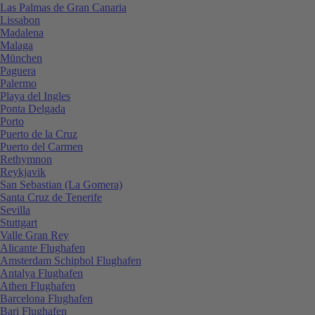
Las Palmas de Gran Canaria
Lissabon
Madalena
Malaga
München
Paguera
Palermo
Playa del Ingles
Ponta Delgada
Porto
Puerto de la Cruz
Puerto del Carmen
Rethymnon
Reykjavik
San Sebastian (La Gomera)
Santa Cruz de Tenerife
Sevilla
Stuttgart
Valle Gran Rey
Alicante Flughafen
Amsterdam Schiphol Flughafen
Antalya Flughafen
Athen Flughafen
Barcelona Flughafen
Bari Flughafen