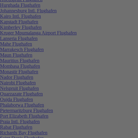
Hurghada Flughafen
Johannesburg Intl. Flughafen
Kairo Intl. Flughafen
Kapstadt Flughafen
Kimberley Flughafen
Kruger Mpumalanga Airport Flughafen
Lanseria Flughafen
Mahe Flughafen
Marrakesch Flughafen
Maun Flughafen
Mauritius Flughafen
Mombasa Flughafen
Monastir Flughafen
Nador Flughafen
Nairobi Flughafen
Nelspruit Flughafen
Ouarzazate Flughafen
Oujda Flughafen
Phalaborwa Flughafen
Pietermaritzburg Flughafen
Port Elizabeth Flughafen
Praia Intl. Flughafen
Rabat Flughafen
Richards Bay Flughafen