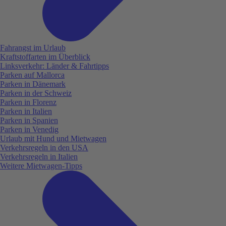
Fahrangst im Urlaub
Kraftstoffarten im Überblick
Linksverkehr: Länder & Fahrtipps
Parken auf Mallorca
Parken in Dänemark
Parken in der Schweiz
Parken in Florenz
Parken in Italien
Parken in Spanien
Parken in Venedig
Urlaub mit Hund und Mietwagen
Verkehrsregeln in den USA
Verkehrsregeln in Italien
Weitere Mietwagen-Tipps