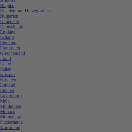
Andorra
Belgien
Bosnien und Herzegowina
Bulgarien
Dänemark
Deutschland
England
Estland
Finnland
Frankreich
Griechenland
Irland
Island
Italien
Kosovo
Kroatien
Lettland
Litauen
Luxemburg
Malta
Moldawien
Monaco
Montenegro
Niederlande
Nordirland