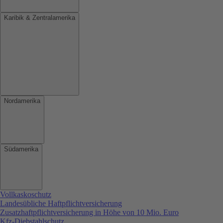
Karibik & Zentralamerika
Nordamerika
Südamerika
Vollkaskoschutz
Landesübliche Haftpflichtversicherung
Zusatzhaftpflichtversicherung in Höhe von 10 Mio. Euro
Kfz-Diebstahlschutz