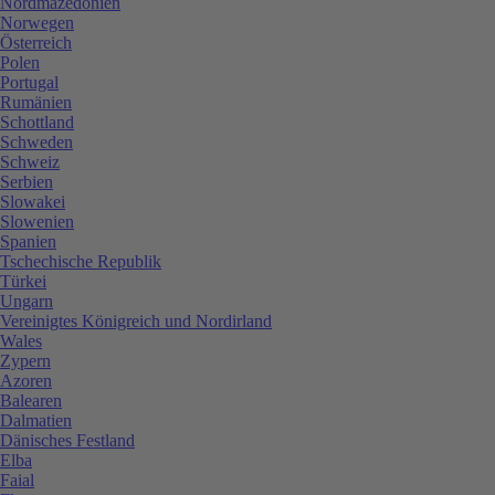
Nordmazedonien
Norwegen
Österreich
Polen
Portugal
Rumänien
Schottland
Schweden
Schweiz
Serbien
Slowakei
Slowenien
Spanien
Tschechische Republik
Türkei
Ungarn
Vereinigtes Königreich und Nordirland
Wales
Zypern
Azoren
Balearen
Dalmatien
Dänisches Festland
Elba
Faial